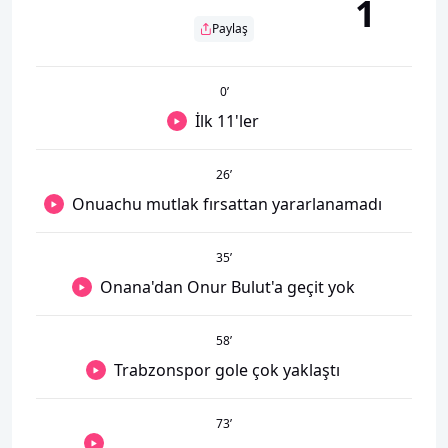
1
Paylaş
0
’
İlk 11'ler
26
’
Onuachu mutlak fırsattan yararlanamadı
35
’
Onana'dan Onur Bulut'a geçit yok
58
’
Trabzonspor gole çok yaklaştı
73
’