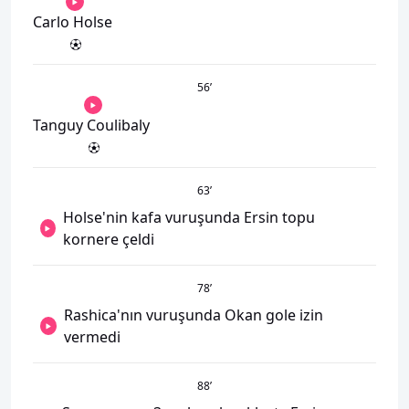
Carlo Holse
56
’
Tanguy Coulibaly
63
’
Holse'nin kafa vuruşunda Ersin topu
kornere çeldi
78
’
Rashica'nın vuruşunda Okan gole izin
vermedi
88
’