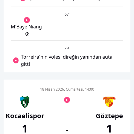
67
’
M'Baye Niang
79
’
Torreira'nın volesi direğin yanından auta
gitti
18 Nisan 2026, Cumartesi, 14:00
Kocaelispor
Göztepe
1
1
-