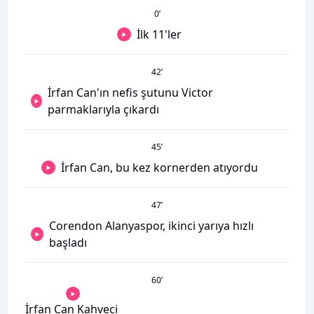
0
’
İlk 11'ler
42
’
İrfan Can'ın nefis şutunu Victor
parmaklarıyla çıkardı
45
’
İrfan Can, bu kez kornerden atıyordu
47
’
Corendon Alanyaspor, ikinci yarıya hızlı
başladı
60
’
İrfan Can Kahveci