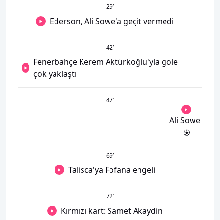
29
’
Ederson, Ali Sowe'a geçit vermedi
42
’
Fenerbahçe Kerem Aktürkoğlu'yla gole
çok yaklaştı
47
’
Ali Sowe
69
’
Talisca'ya Fofana engeli
72
’
Kırmızı kart: Samet Akaydin