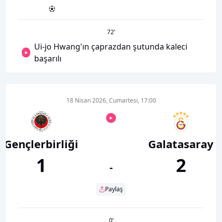
72
’
Ui-jo Hwang'ın çaprazdan şutunda kaleci
başarılı
18 Nisan 2026, Cumartesi, 17:00
Gençlerbirliği
Galatasaray
1
2
-
Paylaş
0
’