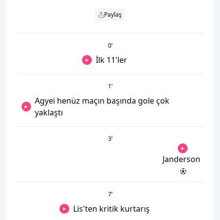
Paylaş
0
’
İlk 11'ler
1
’
Agyei henüz maçın başında gole çok
yaklaştı
3
’
Janderson
7
’
Lis'ten kritik kurtarış