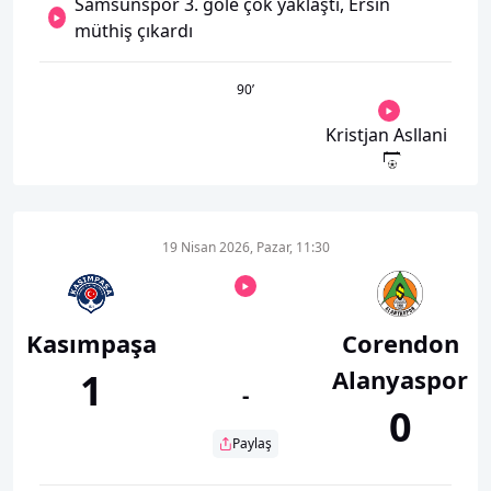
Samsunspor 3. gole çok yaklaştı, Ersin
müthiş çıkardı
90
’
Kristjan Asllani
19 Nisan 2026, Pazar, 11:30
Kasımpaşa
Corendon
Alanyaspor
1
-
0
Paylaş