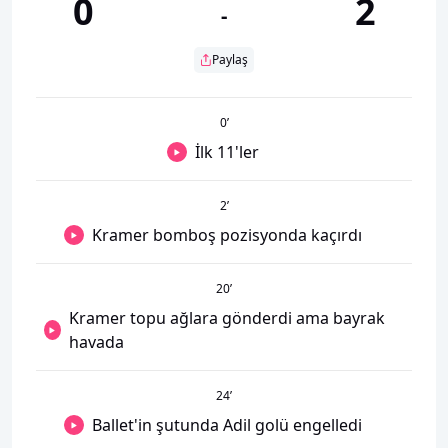
0
2
-
Paylaş
0
’
İlk 11'ler
2
’
Kramer bomboş pozisyonda kaçırdı
20
’
Kramer topu ağlara gönderdi ama bayrak
havada
24
’
Ballet'in şutunda Adil golü engelledi