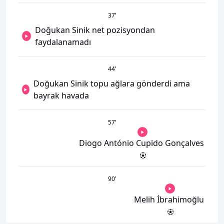
37
’
Doğukan Sinik net pozisyondan
faydalanamadı
44
’
Doğukan Sinik topu ağlara gönderdi ama
bayrak havada
57
’
Diogo António Cupido Gonçalves
90
’
Melih İbrahimoğlu