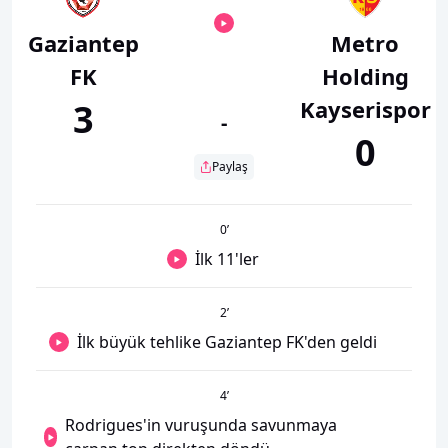
Gaziantep
Metro
FK
Holding
Kayserispor
3
-
0
Paylaş
0
’
İlk 11'ler
2
’
İlk büyük tehlike Gaziantep FK'den geldi
4
’
Rodrigues'in vuruşunda savunmaya