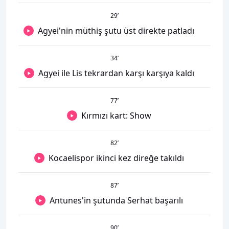
29
’
Agyei'nin müthiş şutu üst direkte patladı
34
’
Agyei ile Lis tekrardan karşı karşıya kaldı
77
’
Kırmızı kart: Show
82
’
Kocaelispor ikinci kez direğe takıldı
87
’
Antunes'in şutunda Serhat başarılı
90
’