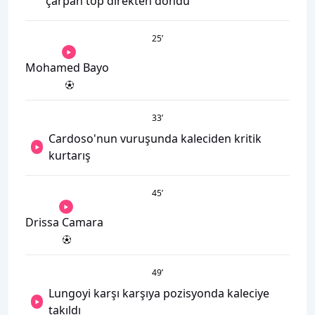
çarpan top direkten döndü
25
’
Mohamed Bayo
33
’
Cardoso'nun vuruşunda kaleciden kritik
kurtarış
45
’
Drissa Camara
49
’
Lungoyi karşı karşıya pozisyonda kaleciye
takıldı