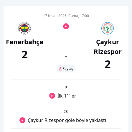
17 Nisan 2026, Cuma, 17:00
Fenerbahçe
Çaykur
Rizespor
2
-
2
Paylaş
0
’
İlk 11'ler
23
’
Çaykur Rizespor gole böyle yaklaştı