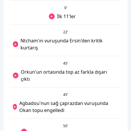
0
’
İlk 11'ler
22
’
Ntcham'ın vuruşunda Ersin'den kritik
kurtarış
45
’
Orkun'un ortasında top az farkla dışarı
çıktı
45
’
Agbadou'nun sağ çaprazdan vuruşunda
Okan topu engelledi
50
’