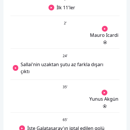
İlk 11'ler
2
’
Mauro Icardi
24
’
Sallai'nin uzaktan şutu az farkla dışarı
çıktı
35
’
Yunus Akgün
65
’
İşte Galatasaray'ın iptal edilen golü