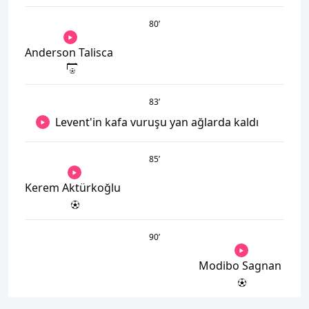
80
’
Anderson Talisca
83
’
Levent'in kafa vuruşu yan ağlarda kaldı
85
’
Kerem Aktürkoğlu
90
’
Modibo Sagnan