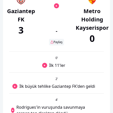
Gaziantep
Metro
FK
Holding
Kayserispor
3
-
0
Paylaş
0
’
İlk 11'ler
2
’
İlk büyük tehlike Gaziantep FK'den geldi
4
’
Rodrigues'in vuruşunda savunmaya