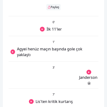
Paylaş
0
’
İlk 11'ler
1
’
Agyei henüz maçın başında gole çok
yaklaştı
3
’
Janderson
7
’
Lis'ten kritik kurtarış