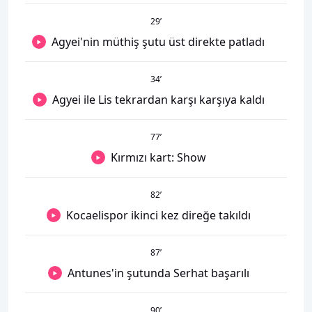
29
’
Agyei'nin müthiş şutu üst direkte patladı
34
’
Agyei ile Lis tekrardan karşı karşıya kaldı
77
’
Kırmızı kart: Show
82
’
Kocaelispor ikinci kez direğe takıldı
87
’
Antunes'in şutunda Serhat başarılı
90
’