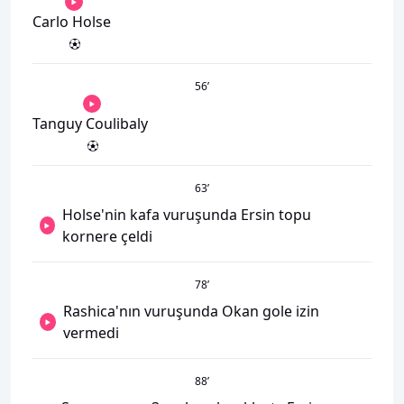
Carlo Holse
56
’
Tanguy Coulibaly
63
’
Holse'nin kafa vuruşunda Ersin topu
kornere çeldi
78
’
Rashica'nın vuruşunda Okan gole izin
vermedi
88
’