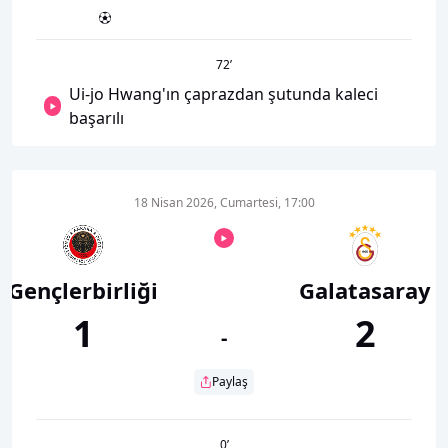
72
’
Ui-jo Hwang'ın çaprazdan şutunda kaleci
başarılı
18 Nisan 2026, Cumartesi, 17:00
Gençlerbirliği
Galatasaray
1
2
-
Paylaş
0
’