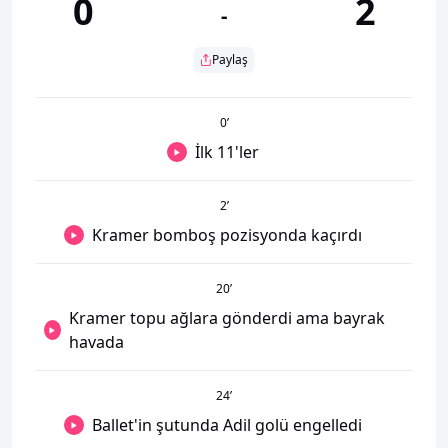
0
2
-
Paylaş
0
’
İlk 11'ler
2
’
Kramer bomboş pozisyonda kaçırdı
20
’
Kramer topu ağlara gönderdi ama bayrak
havada
24
’
Ballet'in şutunda Adil golü engelledi