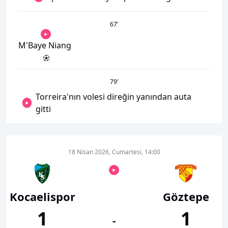
67
’
M'Baye Niang
79
’
Torreira'nın volesi direğin yanından auta
gitti
18 Nisan 2026, Cumartesi, 14:00
Kocaelispor
Göztepe
1
1
-