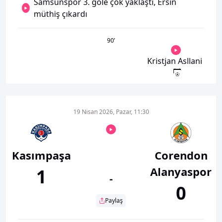
Samsunspor 3. gole çok yaklaştı, Ersin
müthiş çıkardı
90
’
Kristjan Asllani
19 Nisan 2026, Pazar, 11:30
Kasımpaşa
Corendon
Alanyaspor
1
-
0
Paylaş