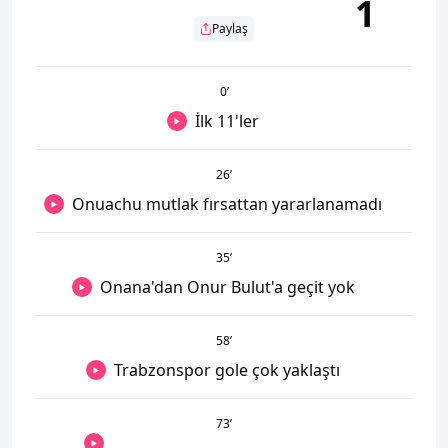
1
Paylaş
0
’
İlk 11'ler
26
’
Onuachu mutlak fırsattan yararlanamadı
35
’
Onana'dan Onur Bulut'a geçit yok
58
’
Trabzonspor gole çok yaklaştı
73
’