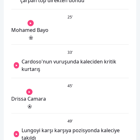
çarpan top direkten döndü
25
’
Mohamed Bayo
33
’
Cardoso'nun vuruşunda kaleciden kritik
kurtarış
45
’
Drissa Camara
49
’
Lungoyi karşı karşıya pozisyonda kaleciye
takıldı