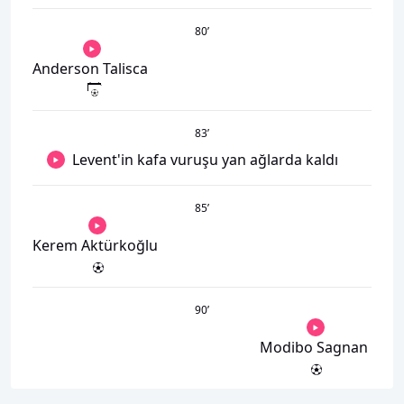
80
’
Anderson Talisca
83
’
Levent'in kafa vuruşu yan ağlarda kaldı
85
’
Kerem Aktürkoğlu
90
’
Modibo Sagnan