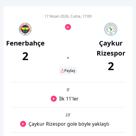
17 Nisan 2026, Cuma, 17:00
Fenerbahçe
Çaykur
Rizespor
2
-
2
Paylaş
0
’
İlk 11'ler
23
’
Çaykur Rizespor gole böyle yaklaştı