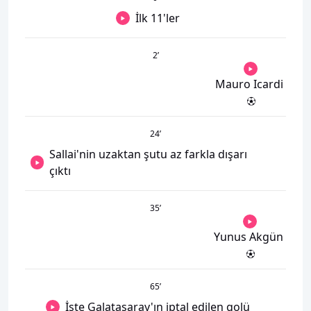
İlk 11'ler
2
’
Mauro Icardi
24
’
Sallai'nin uzaktan şutu az farkla dışarı
çıktı
35
’
Yunus Akgün
65
’
İşte Galatasaray'ın iptal edilen golü