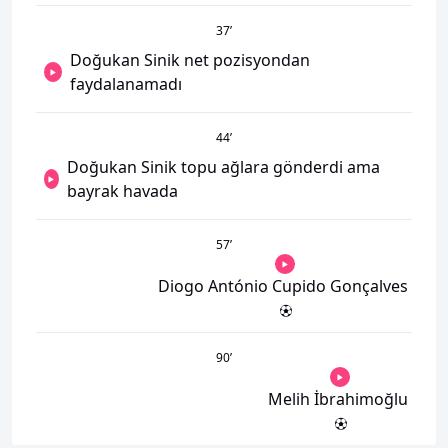
37
’
Doğukan Sinik net pozisyondan
faydalanamadı
44
’
Doğukan Sinik topu ağlara gönderdi ama
bayrak havada
57
’
Diogo António Cupido Gonçalves
90
’
Melih İbrahimoğlu