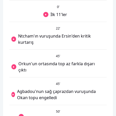
0
’
İlk 11'ler
22
’
Ntcham'ın vuruşunda Ersin'den kritik
kurtarış
45
’
Orkun'un ortasında top az farkla dışarı
çıktı
45
’
Agbadou'nun sağ çaprazdan vuruşunda
Okan topu engelledi
50
’