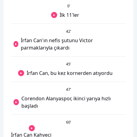
0
’
İlk 11'ler
42
’
İrfan Can'ın nefis şutunu Victor
parmaklarıyla çıkardı
45
’
İrfan Can, bu kez kornerden atıyordu
47
’
Corendon Alanyaspor, ikinci yarıya hızlı
başladı
60
’
İrfan Can Kahveci