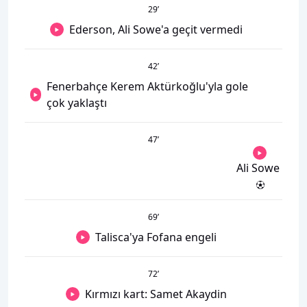
29
’
Ederson, Ali Sowe'a geçit vermedi
42
’
Fenerbahçe Kerem Aktürkoğlu'yla gole
çok yaklaştı
47
’
Ali Sowe
69
’
Talisca'ya Fofana engeli
72
’
Kırmızı kart: Samet Akaydin