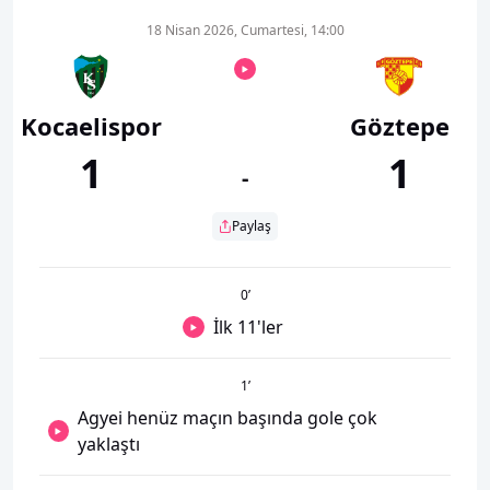
18 Nisan 2026, Cumartesi, 14:00
Kocaelispor
Göztepe
1
1
-
Paylaş
0
’
İlk 11'ler
1
’
Agyei henüz maçın başında gole çok
yaklaştı