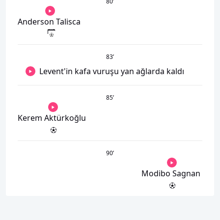
80
’
Anderson Talisca
83
’
Levent'in kafa vuruşu yan ağlarda kaldı
85
’
Kerem Aktürkoğlu
90
’
Modibo Sagnan