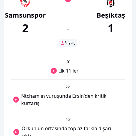
Samsunspor
Beşiktaş
2
1
-
Paylaş
0
’
İlk 11'ler
22
’
Ntcham'ın vuruşunda Ersin'den kritik
kurtarış
45
’
Orkun'un ortasında top az farkla dışarı
çıktı