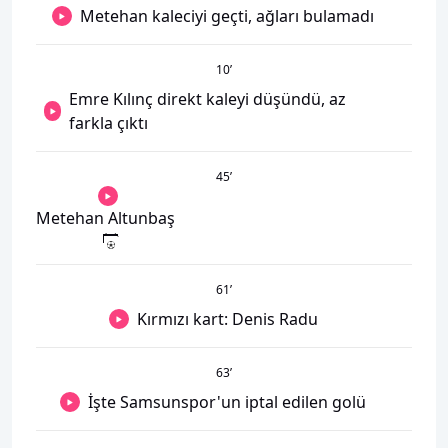
Metehan kaleciyi geçti, ağları bulamadı
10
’
Emre Kılınç direkt kaleyi düşündü, az
farkla çıktı
45
’
Metehan Altunbaş
61
’
Kırmızı kart: Denis Radu
63
’
İşte Samsunspor'un iptal edilen golü