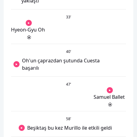
yaklaştı
33
’
Hyeon-Gyu Oh
40
’
Oh'un çaprazdan şutunda Cuesta
başarılı
47
’
Samuel Ballet
58
’
Beşiktaş bu kez Murillo ile etkili geldi