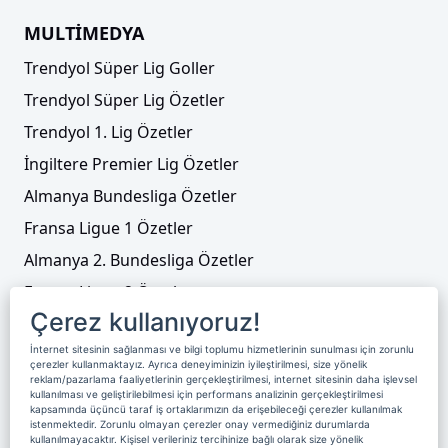
MULTİMEDYA
Trendyol Süper Lig Goller
Trendyol Süper Lig Özetler
Trendyol 1. Lig Özetler
İngiltere Premier Lig Özetler
Almanya Bundesliga Özetler
Fransa Ligue 1 Özetler
Almanya 2. Bundesliga Özetler
Fransa Ligue 2 Özetler
Çerez kullanıyoruz!
Tenis
İnternet sitesinin sağlanması ve bilgi toplumu hizmetlerinin sunulması için zorunlu
Video Liste
çerezler kullanmaktayız. Ayrıca deneyiminizin iyileştirilmesi, size yönelik
reklam/pazarlama faaliyetlerinin gerçekleştirilmesi, internet sitesinin daha işlevsel
Foto Galeriler
kullanılması ve geliştirilebilmesi için performans analizinin gerçekleştirilmesi
kapsamında üçüncü taraf iş ortaklarımızın da erişebileceği çerezler kullanılmak
istenmektedir. Zorunlu olmayan çerezler onay vermediğiniz durumlarda
kullanılmayacaktır. Kişisel verileriniz tercihinize bağlı olarak size yönelik
Üyelik
Yayın Akışı
Reklam
Site Sözleşmesi