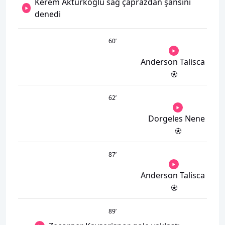
Kerem Aktürkoğlu sağ çaprazdan şansını
denedi
60
’
Anderson Talisca
62
’
Dorgeles Nene
87
’
Anderson Talisca
89
’