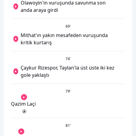
Olawoyin'in vuruşunda savunma son
anda araya girdi
69
’
Mithat'ın yakın mesafeden vuruşunda
kritik kurtarış
74
’
Çaykur Rizespor, Taylan'la üst üste iki kez
gole yaklaştı
79
’
Qazim Laçi
81
’