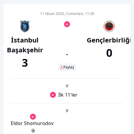
11 Nisan 2026, Cumartesi, 11:30
İstanbul
Gençlerbirliği
Başakşehir
0
-
3
Paylaş
0
’
İlk 11'ler
9
’
Eldor Shomurodov