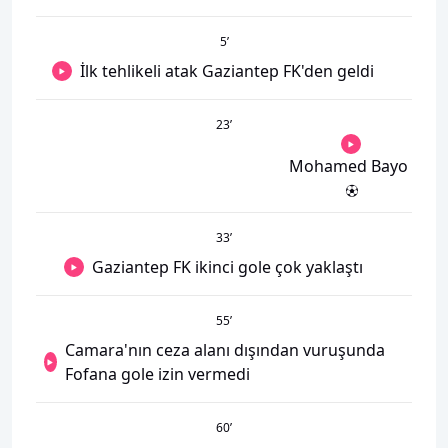
5
’
İlk tehlikeli atak Gaziantep FK'den geldi
23
’
Mohamed Bayo
33
’
Gaziantep FK ikinci gole çok yaklaştı
55
’
Camara'nın ceza alanı dışından vuruşunda
Fofana gole izin vermedi
60
’