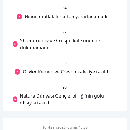
64
’
Niang mutlak fırsattan yararlanamadı
72
’
Shomurodov ve Crespo kale önünde
dokunamadı
75
’
Olivier Kemen ve Crespo kaleciye takıldı
90
’
Natura Dünyası Gençlerbirliği'nin golü
ofsayta takıldı
10 Nisan 2026, Cuma, 17:00