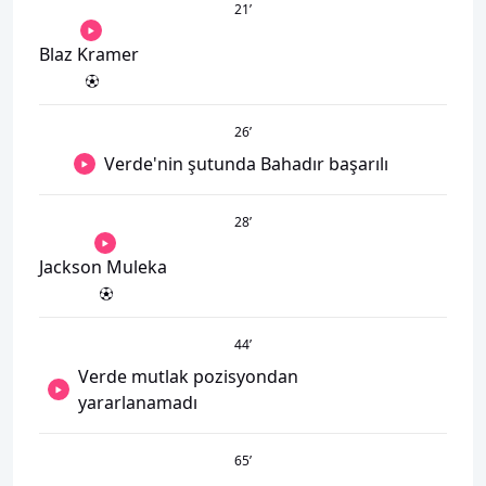
21
’
Blaz Kramer
26
’
Verde'nin şutunda Bahadır başarılı
28
’
Jackson Muleka
44
’
Verde mutlak pozisyondan
yararlanamadı
65
’