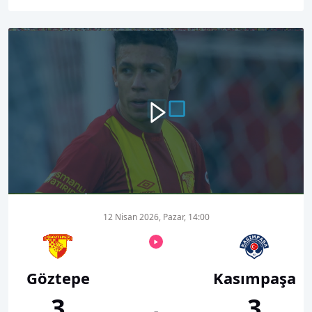
00:00
01:39
12 Nisan 2026, Pazar, 14:00
Göztepe
Kasımpaşa
3
3
-