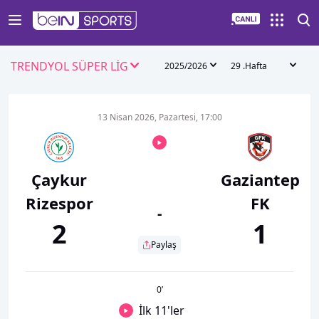
TRENDYOL SÜPER LİG
2025/2026
29 .Hafta
13 Nisan 2026, Pazartesi, 17:00
Çaykur
Gaziantep
Rizespor
FK
-
2
1
Paylaş
0
’
İlk 11'ler