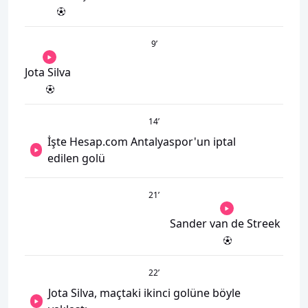
9
’
Jota Silva
14
’
İşte Hesap.com Antalyaspor'un iptal
edilen golü
21
’
Sander van de Streek
22
’
Jota Silva, maçtaki ikinci golüne böyle