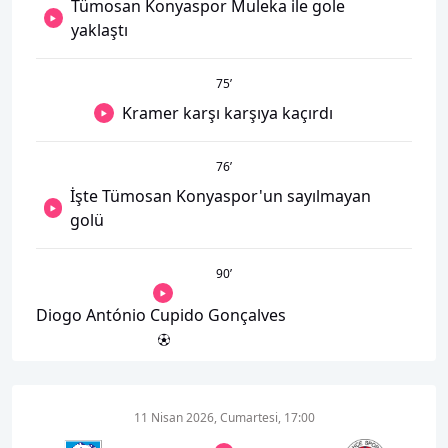
Tümosan Konyaspor Muleka ile gole
yaklaştı
75
’
Kramer karşı karşıya kaçırdı
76
’
İşte Tümosan Konyaspor'un sayılmayan
golü
90
’
Diogo António Cupido Gonçalves
11 Nisan 2026, Cumartesi, 17:00