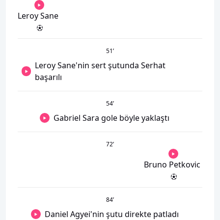
Leroy Sane
51
’
Leroy Sane'nin sert şutunda Serhat
başarılı
54
’
Gabriel Sara gole böyle yaklaştı
72
’
Bruno Petkovic
84
’
Daniel Agyei'nin şutu direkte patladı