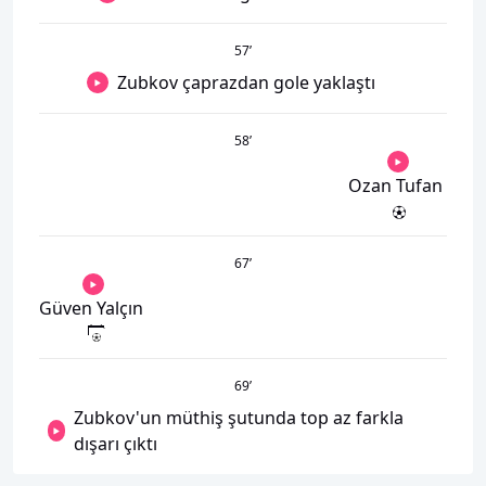
57
’
Zubkov çaprazdan gole yaklaştı
58
’
Ozan Tufan
67
’
Güven Yalçın
69
’
Zubkov'un müthiş şutunda top az farkla
dışarı çıktı