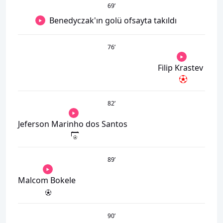
69
’
Benedyczak'ın golü ofsayta takıldı
76
’
Filip Krastev
82
’
Jeferson Marinho dos Santos
89
’
Malcom Bokele
90
’