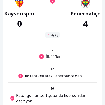
Kayserispor
Fenerbahçe
0
4
-
Paylaş
0
’
İlk 11'ler
12
’
İlk tehlikeli atak Fenerbahçe'den
16
’
Katongo'nun sert şutunda Ederson'dan
geçit yok