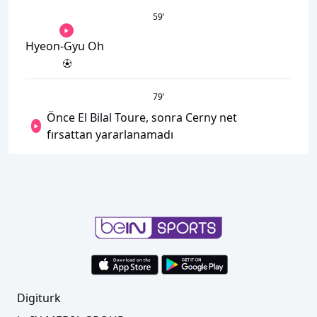
59
’
Hyeon-Gyu Oh
79
’
Önce El Bilal Toure, sonra Cerny net
fırsattan yararlanamadı
Digiturk