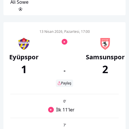
Ali Sowe
13 Nisan 2026, Pazartesi, 17:00
Eyüpspor
Samsunspor
1
2
-
Paylaş
0
’
İlk 11'ler
7
’