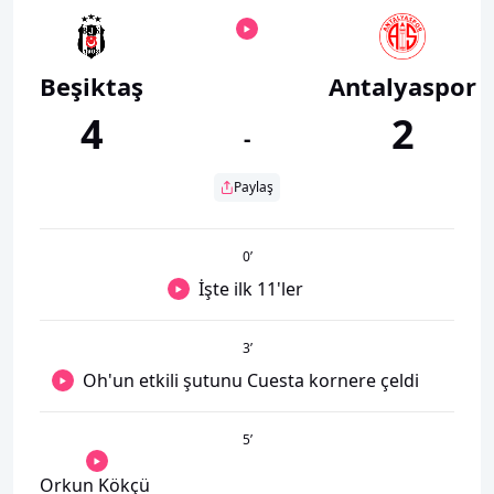
Beşiktaş
Antalyaspor
4
2
-
Paylaş
0
’
İşte ilk 11'ler
3
’
Oh'un etkili şutunu Cuesta kornere çeldi
5
’
Orkun Kökçü