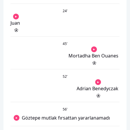
24
’
Juan
45
’
Mortadha Ben Ouanes
52
’
Adrian Benedyczak
56
’
Göztepe mutlak fırsattan yararlanamadı