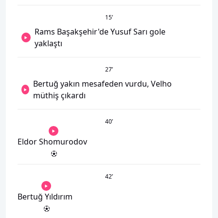
15
’
Rams Başakşehir'de Yusuf Sarı gole
yaklaştı
27
’
Bertuğ yakın mesafeden vurdu, Velho
müthiş çıkardı
40
’
Eldor Shomurodov
42
’
Bertuğ Yıldırım