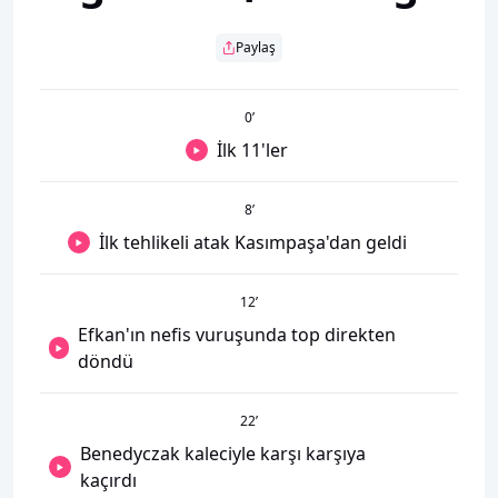
Paylaş
0
’
İlk 11'ler
8
’
İlk tehlikeli atak Kasımpaşa'dan geldi
12
’
Efkan'ın nefis vuruşunda top direkten
döndü
22
’
Benedyczak kaleciyle karşı karşıya
kaçırdı