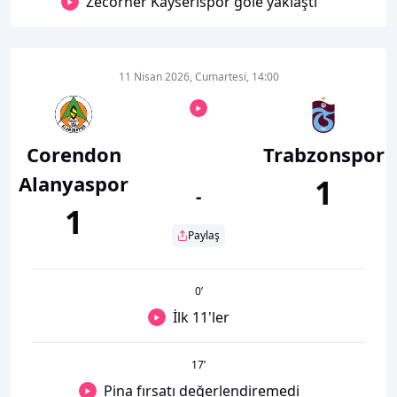
Zecorner Kayserispor gole yaklaştı
11 Nisan 2026, Cumartesi, 14:00
Corendon
Trabzonspor
Alanyaspor
1
-
1
Paylaş
0
’
İlk 11'ler
17
’
Pina fırsatı değerlendiremedi