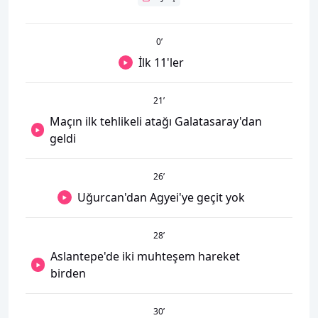
0
’
İlk 11'ler
21
’
Maçın ilk tehlikeli atağı Galatasaray'dan
geldi
26
’
Uğurcan'dan Agyei'ye geçit yok
28
’
Aslantepe'de iki muhteşem hareket
birden
30
’