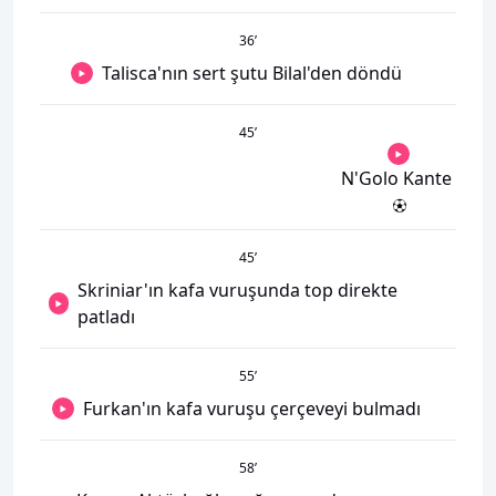
36
’
Talisca'nın sert şutu Bilal'den döndü
45
’
N'Golo Kante
45
’
Skriniar'ın kafa vuruşunda top direkte
patladı
55
’
Furkan'ın kafa vuruşu çerçeveyi bulmadı
58
’