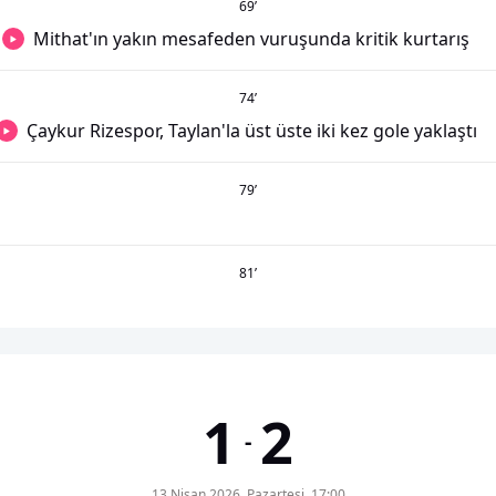
69
’
Mithat'ın yakın mesafeden vuruşunda kritik kurtarış
74
’
Çaykur Rizespor, Taylan'la üst üste iki kez gole yaklaştı
79
’
81
’
1
2
-
13 Nisan 2026, Pazartesi, 17:00