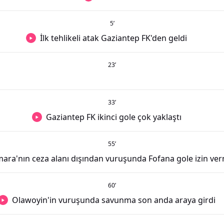
5
’
İlk tehlikeli atak Gaziantep FK'den geldi
23
’
33
’
Gaziantep FK ikinci gole çok yaklaştı
55
’
ara'nın ceza alanı dışından vuruşunda Fofana gole izin ve
60
’
Olawoyin'in vuruşunda savunma son anda araya girdi