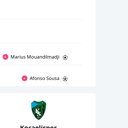
Marius Mouandilmadji
Afonso Sousa
Kocaelispor