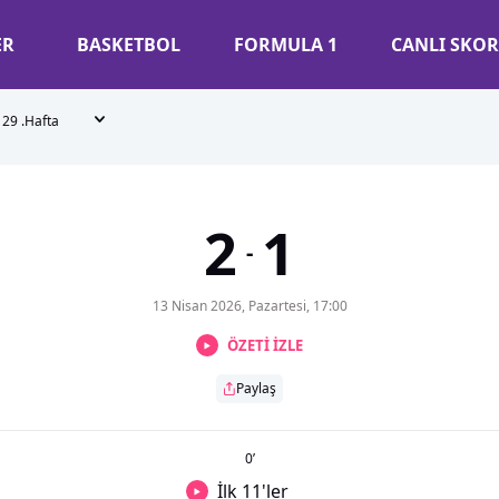
ER
BASKETBOL
FORMULA 1
CANLI SKOR
29 .Hafta
2
1
-
13 Nisan 2026, Pazartesi, 17:00
ÖZETİ İZLE
Paylaş
0
’
İlk 11'ler