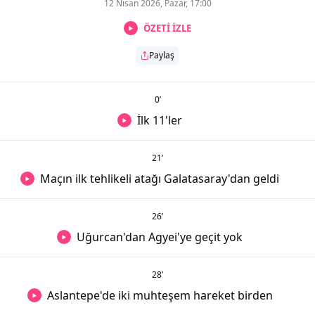
12 Nisan 2026, Pazar, 17:00
ÖZETİ İZLE
Paylaş
0
’
İlk 11'ler
21
’
Maçın ilk tehlikeli atağı Galatasaray'dan geldi
26
’
Uğurcan'dan Agyei'ye geçit yok
28
’
Aslantepe'de iki muhteşem hareket birden