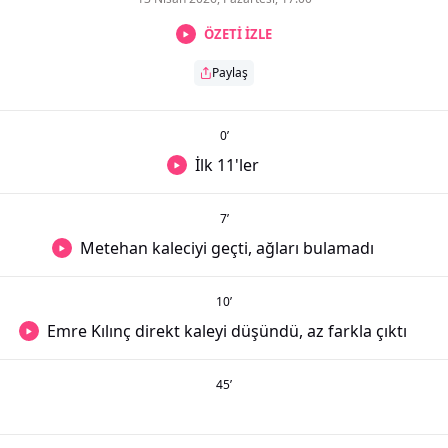
ÖZETİ İZLE
Paylaş
0
’
İlk 11'ler
7
’
Metehan kaleciyi geçti, ağları bulamadı
10
’
Emre Kılınç direkt kaleyi düşündü, az farkla çıktı
45
’