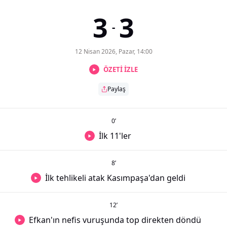
3
3
-
12 Nisan 2026, Pazar, 14:00
ÖZETİ İZLE
Paylaş
0
’
İlk 11'ler
8
’
İlk tehlikeli atak Kasımpaşa'dan geldi
12
’
Efkan'ın nefis vuruşunda top direkten döndü