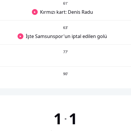
61
’
Kırmızı kart: Denis Radu
63
’
İşte Samsunspor'un iptal edilen golü
77
’
90
’
1
1
-