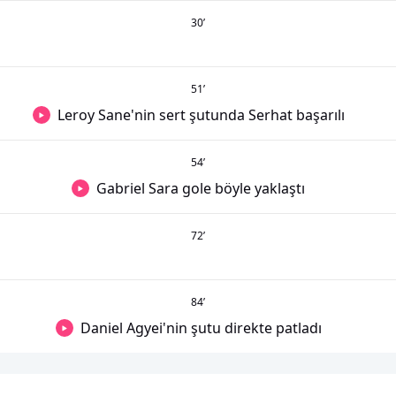
30
’
51
’
Leroy Sane'nin sert şutunda Serhat başarılı
54
’
Gabriel Sara gole böyle yaklaştı
72
’
84
’
Daniel Agyei'nin şutu direkte patladı