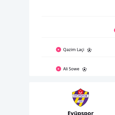
Qazim Laçi
Ali Sowe
Eyüpspor