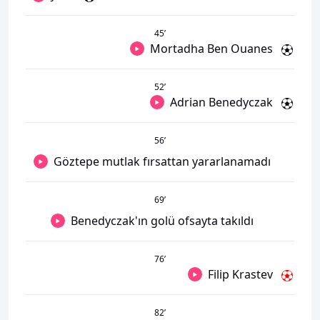
45
’
Mortadha Ben Ouanes
52
’
Adrian Benedyczak
56
’
Göztepe mutlak fırsattan yararlanamadı
69
’
Benedyczak'ın golü ofsayta takıldı
76
’
Filip Krastev
82
’