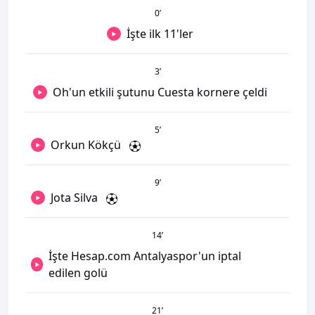
0
’
İşte ilk 11'ler
3
’
Oh'un etkili şutunu Cuesta kornere çeldi
5
’
Orkun Kökçü
9
’
Jota Silva
14
’
İşte Hesap.com Antalyaspor'un iptal
edilen golü
21
’