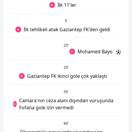
İlk 11'ler
5
’
İlk tehlikeli atak Gaziantep FK'den geldi
23
’
Mohamed Bayo
33
’
Gaziantep FK ikinci gole çok yaklaştı
55
’
Camara'nın ceza alanı dışından vuruşunda
Fofana gole izin vermedi
60
’