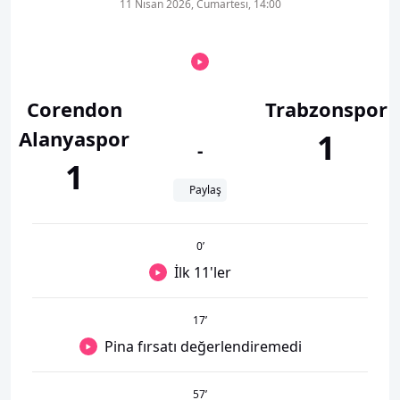
11 Nisan 2026, Cumartesi, 14:00
Corendon
Trabzonspor
Alanyaspor
1
-
1
Paylaş
0
’
İlk 11'ler
17
’
Pina fırsatı değerlendiremedi
57
’