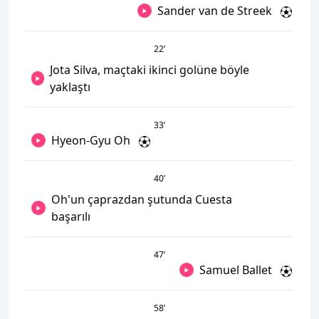
Sander van de Streek
22
’
Jota Silva, maçtaki ikinci golüne böyle
yaklaştı
33
’
Hyeon-Gyu Oh
40
’
Oh'un çaprazdan şutunda Cuesta
başarılı
47
’
Samuel Ballet
58
’