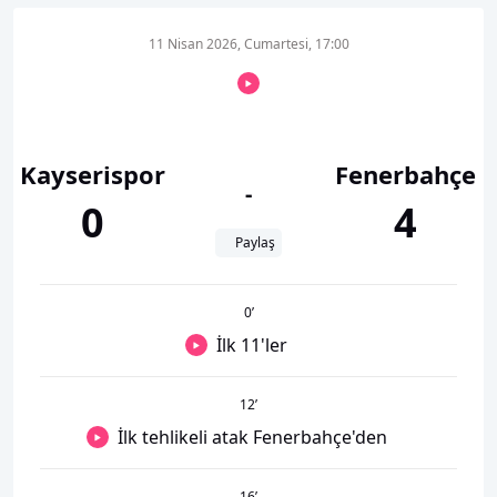
11 Nisan 2026, Cumartesi, 17:00
Kayserispor
Fenerbahçe
-
0
4
Paylaş
0
’
İlk 11'ler
12
’
İlk tehlikeli atak Fenerbahçe'den
16
’