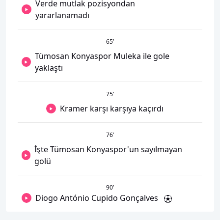
Verde mutlak pozisyondan
yararlanamadı
65
’
Tümosan Konyaspor Muleka ile gole
yaklaştı
75
’
Kramer karşı karşıya kaçırdı
76
’
İşte Tümosan Konyaspor'un sayılmayan
golü
90
’
Diogo António Cupido Gonçalves