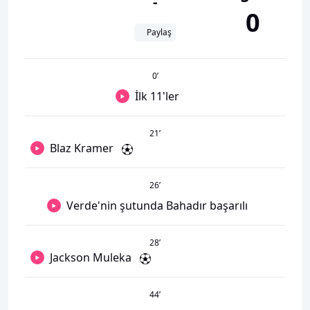
-
0
Paylaş
0
’
İlk 11'ler
21
’
Blaz Kramer
26
’
Verde'nin şutunda Bahadır başarılı
28
’
Jackson Muleka
44
’