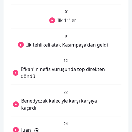
0
’
İlk 11'ler
8
’
İlk tehlikeli atak Kasımpaşa'dan geldi
12
’
Efkan'ın nefis vuruşunda top direkten
döndü
22
’
Benedyczak kaleciyle karşı karşıya
kaçırdı
24
’
Juan