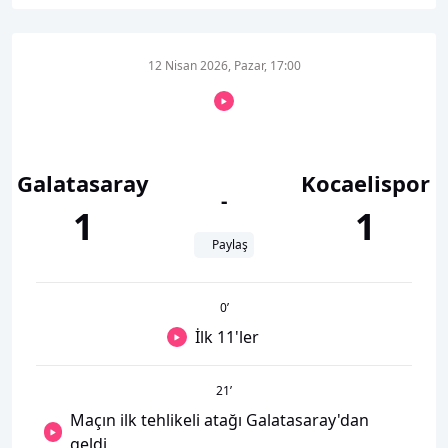
12 Nisan 2026, Pazar, 17:00
Galatasaray
Kocaelispor
-
1
1
Paylaş
0
’
İlk 11'ler
21
’
Maçın ilk tehlikeli atağı Galatasaray'dan
geldi