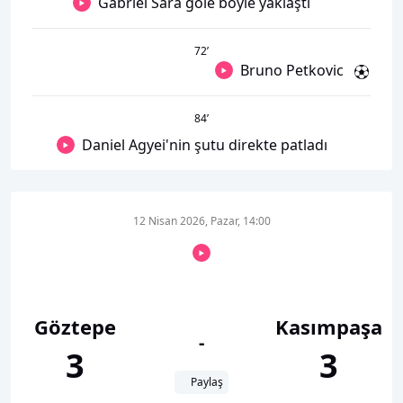
Gabriel Sara gole böyle yaklaştı
72
’
Bruno Petkovic
84
’
Daniel Agyei'nin şutu direkte patladı
12 Nisan 2026, Pazar, 14:00
Göztepe
Kasımpaşa
-
3
3
Paylaş