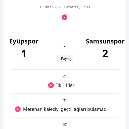
13 Nisan 2026, Pazartesi, 17:00
Eyüpspor
Samsunspor
-
1
2
Paylaş
0
’
İlk 11'ler
7
’
Metehan kaleciyi geçti, ağları bulamadı
10
’