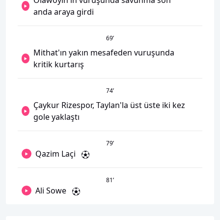
Olawoyin'in vuruşunda savunma son
anda araya girdi
69
’
Mithat'ın yakın mesafeden vuruşunda
kritik kurtarış
74
’
Çaykur Rizespor, Taylan'la üst üste iki kez
gole yaklaştı
79
’
Qazim Laçi
81
’
Ali Sowe