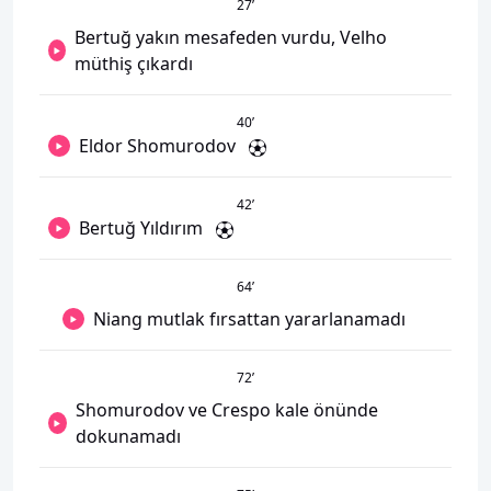
27
’
Bertuğ yakın mesafeden vurdu, Velho
müthiş çıkardı
40
’
Eldor Shomurodov
42
’
Bertuğ Yıldırım
64
’
Niang mutlak fırsattan yararlanamadı
72
’
Shomurodov ve Crespo kale önünde
dokunamadı