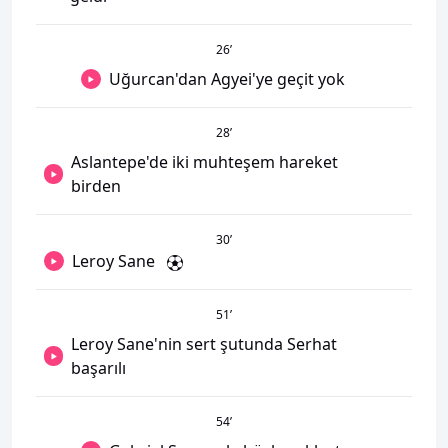
26
’
Uğurcan'dan Agyei'ye geçit yok
28
’
Aslantepe'de iki muhteşem hareket
birden
30
’
Leroy Sane
51
’
Leroy Sane'nin sert şutunda Serhat
başarılı
54
’