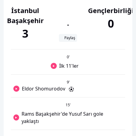
İstanbul
Gençlerbirliği
Başakşehir
0
-
3
Paylaş
0
’
İlk 11'ler
9
’
Eldor Shomurodov
15
’
Rams Başakşehir'de Yusuf Sarı gole
yaklaştı