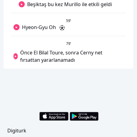
Beşiktaş bu kez Murillo ile etkili geldi
59
’
Hyeon-Gyu Oh
79
’
Önce El Bilal Toure, sonra Cerny net
fırsattan yararlanamadı
Digiturk