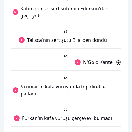
Katongo'nun sert şutunda Ederson'dan
geçit yok
36
’
Talisca'nın sert şutu Bilal'den döndü
45
’
N'Golo Kante
45
’
Skriniar'ın kafa vuruşunda top direkte
patladı
55
’
Furkan'ın kafa vuruşu çerçeveyi bulmadı