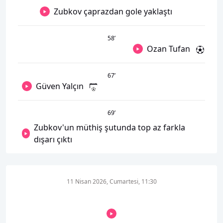
Zubkov çaprazdan gole yaklaştı
58
’
Ozan Tufan
67
’
Güven Yalçın
69
’
Zubkov'un müthiş şutunda top az farkla
dışarı çıktı
11 Nisan 2026, Cumartesi, 11:30