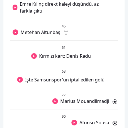
Emre Kılınç direkt kaleyi düşündü, az
farkla çıktı
45
’
Metehan Altunbaş
61
’
Kırmızı kart: Denis Radu
63
’
İşte Samsunspor'un iptal edilen golü
77
’
Marius Mouandilmadji
90
’
Afonso Sousa