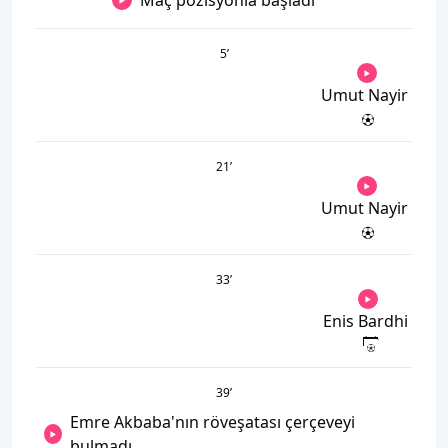
Maç pozisyonla başladı
5
’
Umut Nayir
21
’
Umut Nayir
33
’
Enis Bardhi
39
’
Emre Akbaba'nın röveşatası çerçeveyi
bulmadı