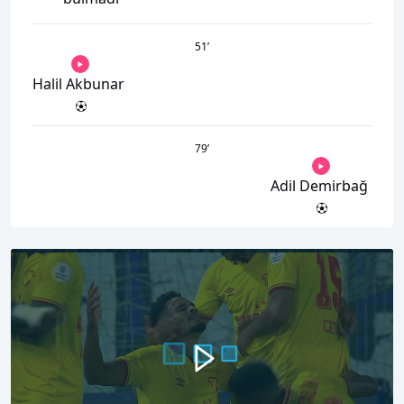
51
’
Halil Akbunar
79
’
Adil Demirbağ