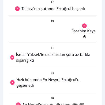
17
’
Talisca'nın şutunda Ertuğrul başarılı
19
’
İbrahim Kaya
31
’
İsmail Yüksek'in uzaklardan şutu az farkla
dışarı çıktı
34
’
Hızlı hücumda En-Nesyri, Ertuğrul'u
geçemedi
48
’
En Nesyri'nin şutu direkten döndü!