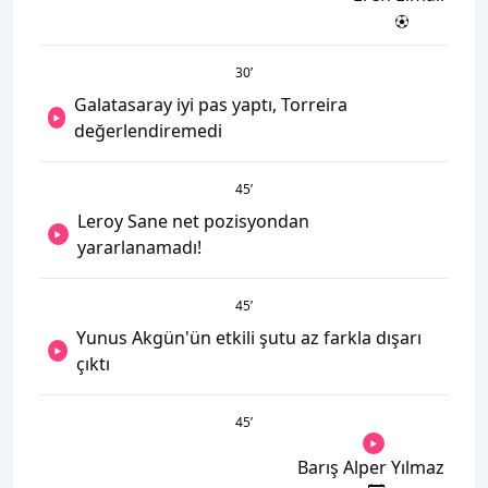
30
’
Galatasaray iyi pas yaptı, Torreira
değerlendiremedi
45
’
Leroy Sane net pozisyondan
yararlanamadı!
45
’
Yunus Akgün'ün etkili şutu az farkla dışarı
çıktı
45
’
Barış Alper Yılmaz