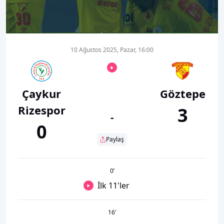
00:00
01:10
10 Ağustos 2025, Pazar, 16:00
Çaykur
Göztepe
Rizespor
3
-
0
Paylaş
0
’
İlk 11'ler
16
’