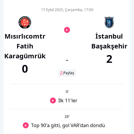
17 Eylül 2025, Çarşamba, 17:00
Mısırlıcomtr
İstanbul
Fatih
Başakşehir
Karagümrük
2
-
0
Paylaş
0
’
İlk 11'ler
26
’
Top 90'a gitti, gol VAR'dan döndü