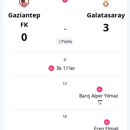
Gaziantep
Galatasaray
FK
3
-
0
Paylaş
0
’
İlk 11'ler
12
’
Barış Alper Yılmaz
16
’
Eren Elmalı