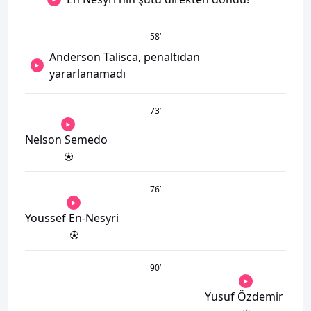
58
’
Anderson Talisca, penaltıdan
yararlanamadı
73
’
Nelson Semedo
76
’
Youssef En-Nesyri
90
’
Yusuf Özdemir