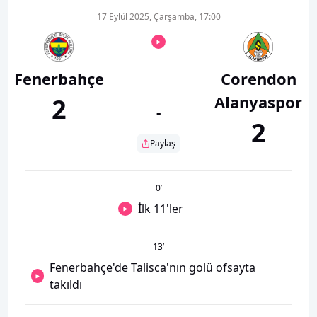
17 Eylül 2025, Çarşamba, 17:00
Fenerbahçe
Corendon
Alanyaspor
2
-
2
Paylaş
0
’
İlk 11'ler
13
’
Fenerbahçe'de Talisca'nın golü ofsayta
takıldı