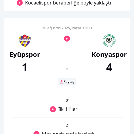
Kocaelispor beraberliğe böyle yaklaştı
10 Ağustos 2025, Pazar, 18:30
Eyüpspor
Konyaspor
1
4
-
Paylaş
0
’
İlk 11'ler
2
’