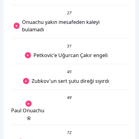
27
’
Onuachu yakın mesafeden kaleyi
bulamadı
31
’
Petkovic'e Uğurcan Çakır engeli
45
’
Zubkov'un sert şutu direği sıyırdı
49
’
Paul Onuachu
72
’