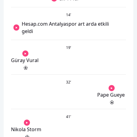
14
’
Hesap.com Antalyaspor art arda etkili
geldi
19
’
Güray Vural
32
’
Pape Gueye
41
’
Nikola Storm