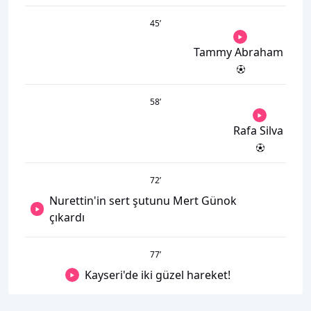
45
’
Tammy Abraham
58
’
Rafa Silva
72
’
Nurettin'in sert şutunu Mert Günok
çıkardı
77
’
Kayseri'de iki güzel hareket!