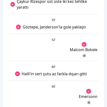
Çaykur Rizespor üst üste iki kez tehlike
yarattı
35
’
Göztepe, Janderson'la gole yaklaştı
52
’
Malcom Bokele
86
’
Halil'in sert şutu az farkla dışarı gitti
90
’
Emersonn