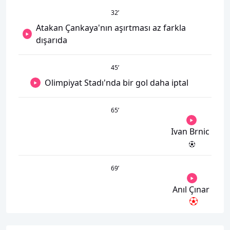
32
’
Atakan Çankaya'nın aşırtması az farkla
dışarıda
45
’
Olimpiyat Stadı'nda bir gol daha iptal
65
’
Ivan Brnic
69
’
Anıl Çınar