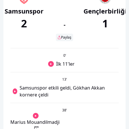
Samsunspor
Gençlerbirliği
2
1
-
Paylaş
0
’
İlk 11'ler
13
’
Samsunspor etkili geldi, Gökhan Akkan
kornere çeldi
38
’
Marius Mouandilmadji