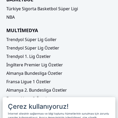
Türkiye Sigorta Basketbol Süper Ligi
NBA
MULTİMEDYA
Trendyol Süper Lig Goller
Trendyol Süper Lig Özetler
Trendyol 1. Lig Özetler
İngiltere Premier Lig Özetler
Almanya Bundesliga Özetler
Fransa Ligue 1 Özetler
Almanya 2. Bundesliga Özetler
Fransa Ligue 2 Özetler
Çerez kullanıyoruz!
Tenis
İnternet sitesinin sağlanması ve bilgi toplumu hizmetlerinin sunulması için zorunlu
Video Liste
çerezler kullanmaktayız. Ayrıca deneyiminizin iyileştirilmesi, size yönelik