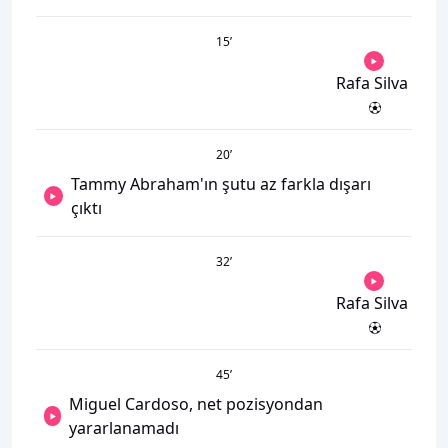
15
’
Rafa Silva
20
’
Tammy Abraham'ın şutu az farkla dışarı
çıktı
32
’
Rafa Silva
45
’
Miguel Cardoso, net pozisyondan
yararlanamadı