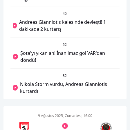
45
’
Andreas Gianniotis kalesinde devleşti! 1
dakikada 2 kurtarış
52
’
Şota'yı yıkan an! İnanılmaz gol VAR'dan
döndü!
82
’
Nikola Storm vurdu, Andreas Gianniotis
kurtardı
9 Ağustos 2025, Cumartesi, 16:00