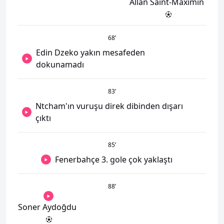
Allan Saint-Maximin
68
’
Edin Dzeko yakın mesafeden
dokunamadı
83
’
Ntcham'ın vuruşu direk dibinden dışarı
çıktı
85
’
Fenerbahçe 3. gole çok yaklaştı
88
’
Soner Aydoğdu