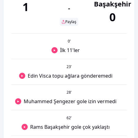
Başakşehir
1
-
0
Paylaş
0
’
İlk 11'ler
23
’
Edin Visca topu ağlara gönderemedi
28
’
Muhammed Şengezer gole izin vermedi
62
’
Rams Başakşehir gole çok yaklaştı