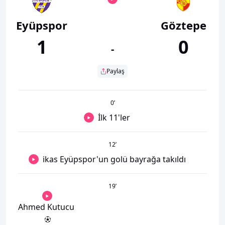
Eyüpspor
Göztepe
1
0
-
Paylaş
0
’
İlk 11'ler
12
’
ikas Eyüpspor'un golü bayrağa takıldı
19
’
Ahmed Kutucu