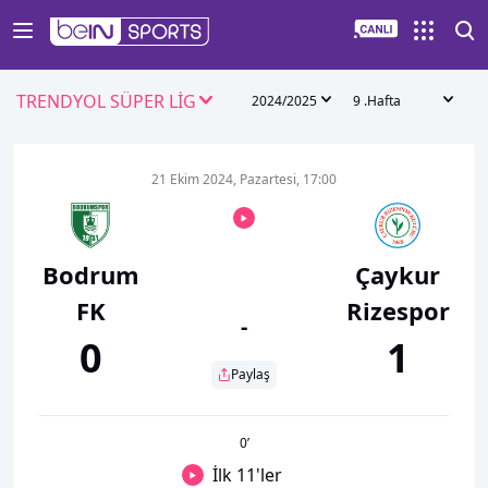
TRENDYOL SÜPER LİG
2024/2025
9 .Hafta
21 Ekim 2024, Pazartesi, 17:00
Bodrum
Çaykur
FK
Rizespor
-
0
1
Paylaş
0
’
İlk 11'ler