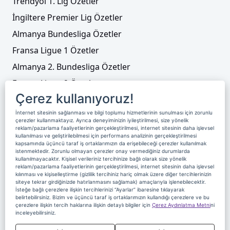
Trendyol 1. Lig Özetler
İngiltere Premier Lig Özetler
Almanya Bundesliga Özetler
Fransa Ligue 1 Özetler
Almanya 2. Bundesliga Özetler
Fransa Ligue 2 Özetler
Çerez kullanıyoruz!
Tenis
İnternet sitesinin sağlanması ve bilgi toplumu hizmetlerinin sunulması için zorunlu
Video Liste
çerezler kullanmaktayız. Ayrıca deneyiminizin iyileştirilmesi, size yönelik
reklam/pazarlama faaliyetlerinin gerçekleştirilmesi, internet sitesinin daha işlevsel
Foto Galeriler
kullanılması ve geliştirilebilmesi için performans analizinin gerçekleştirilmesi
kapsamında üçüncü taraf iş ortaklarımızın da erişebileceği çerezler kullanılmak
istenmektedir. Zorunlu olmayan çerezler onay vermediğiniz durumlarda
kullanılmayacaktır. Kişisel verileriniz tercihinize bağlı olarak size yönelik
Üyelik
Yayın Akışı
Reklam
Site Sözleşmesi
reklam/pazarlama faaliyetlerinin gerçekleştirilmesi, internet sitesinin daha işlevsel
kılınması ve kişiselleştirme (gizlilik tercihiniz hariç olmak üzere diğer tercihlerinizin
Künye ve İletişim
Çerez Politikası
siteye tekrar girdiğinizde hatırlanmasını sağlamak) amaçlarıyla işlenebilecektir.
İsteğe bağlı çerezlere ilişkin tercihlerinizi “Ayarlar” ibaresine tıklayarak
Çerez Yönetimi
Veri Sahibi Başvuru Formu
belirtebilirsiniz. Bizim ve üçüncü taraf iş ortaklarımızın kullandığı çerezlere ve bu
çerezlere ilişkin tercih haklarına ilişkin detaylı bilgiler için
Çerez Aydınlatma Metni
ni
Nereden İzlerim
inceleyebilirsiniz.
Copyright 2020 Digiturk Bu siteyi kullanarak sözleşmeyi kabul etmiş