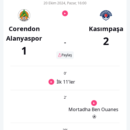
20 Ekim 2024, Pazar, 16:00
Corendon
Kasımpaşa
Alanyaspor
2
-
1
Paylaş
0
’
İlk 11'ler
2
’
Mortadha Ben Ouanes