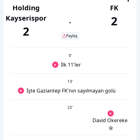
Holding
FK
Kayserispor
2
-
2
Paylaş
0
’
İlk 11'ler
13
’
İşte Gaziantep FK'nın sayılmayan golü
22
’
David Okereke