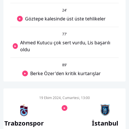
24
’
Göztepe kalesinde üst üste tehlikeler
77
’
Ahmed Kutucu çok sert vurdu, Lis başarılı
oldu
89
’
Berke Özer'den kritik kurtarışlar
19 Ekim 2024, Cumartesi, 13:00
Trabzonspor
İstanbul