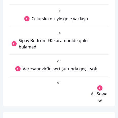
11
’
Celutska diziyle gole yaklaştı
14
’
Sipay Bodrum FK karambolde golü
bulamadı
20
’
Varesanovic'in sert şutunda geçit yok
83
’
Ali Sowe