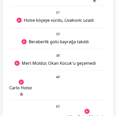
31
’
Holse köşeye vurdu, Livakovic uzadı
33
’
Beraberlik golü bayrağa takıldı
38
’
Mert Müldür, Okan Kocuk'u geçemedi
48
’
Carlo Holse
62
’