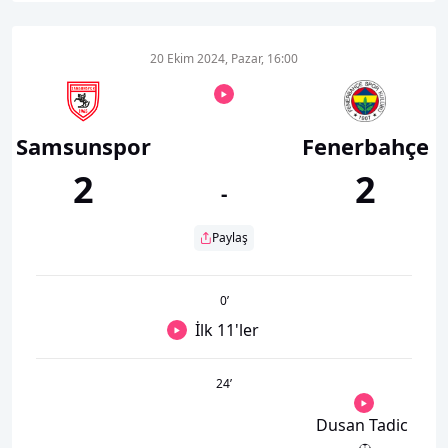
20 Ekim 2024, Pazar, 16:00
Samsunspor
Fenerbahçe
2
2
-
Paylaş
0
’
İlk 11'ler
24
’
Dusan Tadic