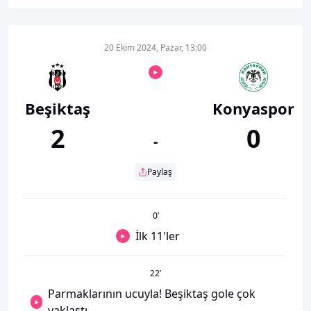
20 Ekim 2024, Pazar, 13:00
Beşiktaş
Konyaspor
2
0
-
Paylaş
0
’
İlk 11'ler
22
’
Parmaklarının ucuyla! Beşiktaş gole çok
yaklaştı