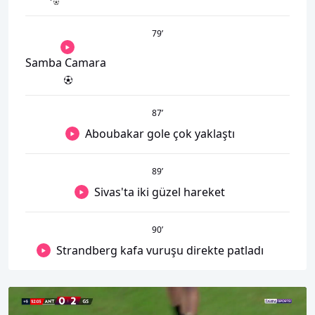
79
’
Samba Camara
87
’
Aboubakar gole çok yaklaştı
89
’
Sivas'ta iki güzel hareket
90
’
Strandberg kafa vuruşu direkte patladı