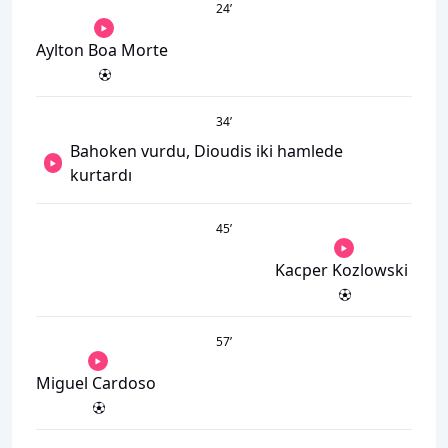
24
’
Aylton Boa Morte
34
’
Bahoken vurdu, Dioudis iki hamlede
kurtardı
45
’
Kacper Kozlowski
57
’
Miguel Cardoso