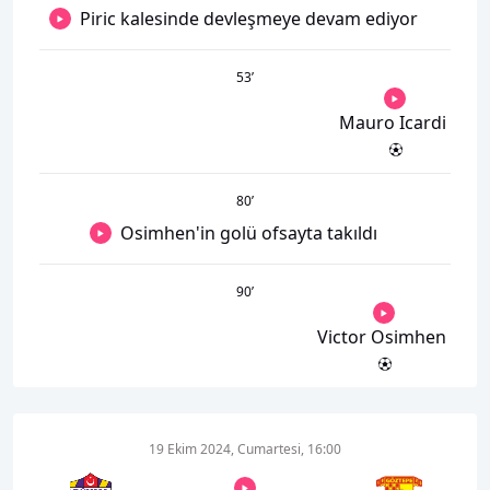
Piric kalesinde devleşmeye devam ediyor
53
’
Mauro Icardi
80
’
Osimhen'in golü ofsayta takıldı
90
’
Victor Osimhen
19 Ekim 2024, Cumartesi, 16:00