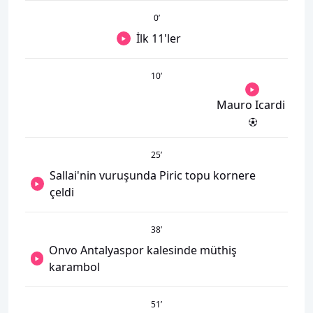
0
’
İlk 11'ler
10
’
Mauro Icardi
25
’
Sallai'nin vuruşunda Piric topu kornere
çeldi
38
’
Onvo Antalyaspor kalesinde müthiş
karambol
51
’