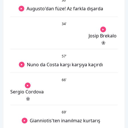
30
’
Augusto'dan füze! Az farkla dışarda
34
’
Josip Brekalo
57
’
Nuno da Costa karşı karşıya kaçırdı
66
’
Sergio Cordova
69
’
Gianniotis'ten inanılmaz kurtarış