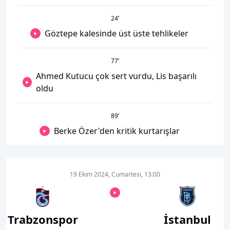
24
’
Göztepe kalesinde üst üste tehlikeler
77
’
Ahmed Kutucu çok sert vurdu, Lis başarılı
oldu
89
’
Berke Özer'den kritik kurtarışlar
19 Ekim 2024, Cumartesi, 13:00
Trabzonspor
İstanbul