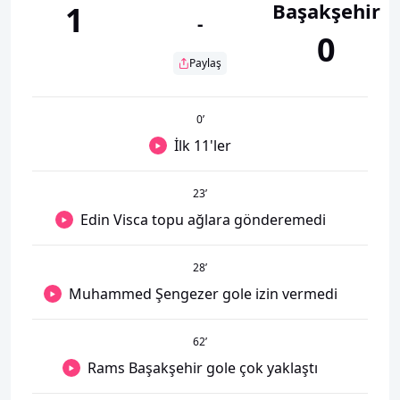
Başakşehir
1
-
0
Paylaş
0
’
İlk 11'ler
23
’
Edin Visca topu ağlara gönderemedi
28
’
Muhammed Şengezer gole izin vermedi
62
’
Rams Başakşehir gole çok yaklaştı