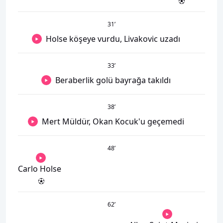
31
’
Holse köşeye vurdu, Livakovic uzadı
33
’
Beraberlik golü bayrağa takıldı
38
’
Mert Müldür, Okan Kocuk'u geçemedi
48
’
Carlo Holse
62
’