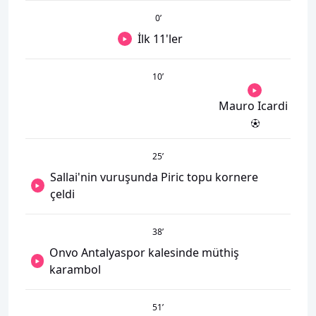
0
’
İlk 11'ler
10
’
Mauro Icardi
25
’
Sallai'nin vuruşunda Piric topu kornere
çeldi
38
’
Onvo Antalyaspor kalesinde müthiş
karambol
51
’