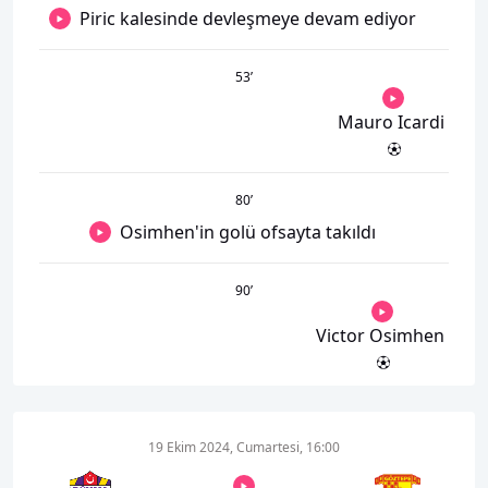
Piric kalesinde devleşmeye devam ediyor
53
’
Mauro Icardi
80
’
Osimhen'in golü ofsayta takıldı
90
’
Victor Osimhen
19 Ekim 2024, Cumartesi, 16:00