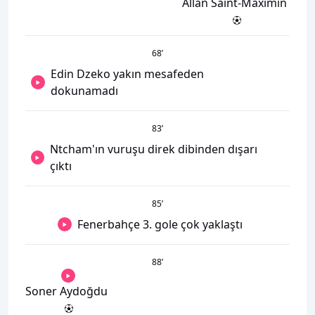
Allan Saint-Maximin
68
’
Edin Dzeko yakın mesafeden
dokunamadı
83
’
Ntcham'ın vuruşu direk dibinden dışarı
çıktı
85
’
Fenerbahçe 3. gole çok yaklaştı
88
’
Soner Aydoğdu