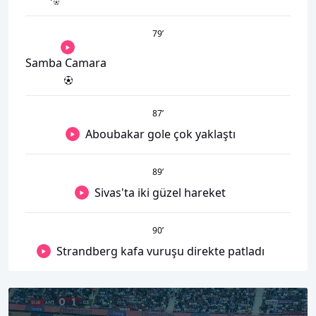
79
’
Samba Camara
87
’
Aboubakar gole çok yaklaştı
89
’
Sivas'ta iki güzel hareket
90
’
Strandberg kafa vuruşu direkte patladı