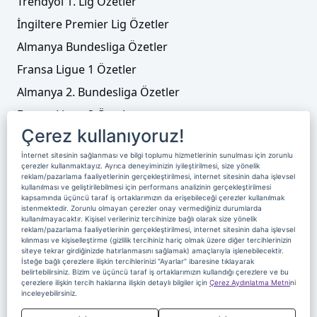
Trendyol 1. Lig Özetler
İngiltere Premier Lig Özetler
Almanya Bundesliga Özetler
Fransa Ligue 1 Özetler
Almanya 2. Bundesliga Özetler
Fransa Ligue 2 Özetler
Çerez kullanıyoruz!
Tenis
İnternet sitesinin sağlanması ve bilgi toplumu hizmetlerinin sunulması için zorunlu
Video Liste
çerezler kullanmaktayız. Ayrıca deneyiminizin iyileştirilmesi, size yönelik
reklam/pazarlama faaliyetlerinin gerçekleştirilmesi, internet sitesinin daha işlevsel
Foto Galeriler
kullanılması ve geliştirilebilmesi için performans analizinin gerçekleştirilmesi
kapsamında üçüncü taraf iş ortaklarımızın da erişebileceği çerezler kullanılmak
istenmektedir. Zorunlu olmayan çerezler onay vermediğiniz durumlarda
kullanılmayacaktır. Kişisel verileriniz tercihinize bağlı olarak size yönelik
Üyelik
Yayın Akışı
Reklam
Site Sözleşmesi
reklam/pazarlama faaliyetlerinin gerçekleştirilmesi, internet sitesinin daha işlevsel
kılınması ve kişiselleştirme (gizlilik tercihiniz hariç olmak üzere diğer tercihlerinizin
Künye ve İletişim
Çerez Politikası
siteye tekrar girdiğinizde hatırlanmasını sağlamak) amaçlarıyla işlenebilecektir.
İsteğe bağlı çerezlere ilişkin tercihlerinizi “Ayarlar” ibaresine tıklayarak
Çerez Yönetimi
Veri Sahibi Başvuru Formu
belirtebilirsiniz. Bizim ve üçüncü taraf iş ortaklarımızın kullandığı çerezlere ve bu
çerezlere ilişkin tercih haklarına ilişkin detaylı bilgiler için
Çerez Aydınlatma Metni
ni
Nereden İzlerim
inceleyebilirsiniz.
Copyright 2020 Digiturk Bu siteyi kullanarak sözleşmeyi kabul etmiş