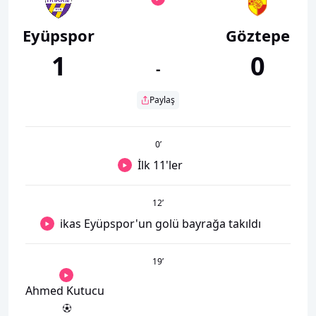
Eyüpspor
Göztepe
1
0
-
Paylaş
0
’
İlk 11'ler
12
’
ikas Eyüpspor'un golü bayrağa takıldı
19
’
Ahmed Kutucu