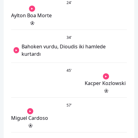
24
’
Aylton Boa Morte
34
’
Bahoken vurdu, Dioudis iki hamlede
kurtardı
45
’
Kacper Kozlowski
57
’
Miguel Cardoso