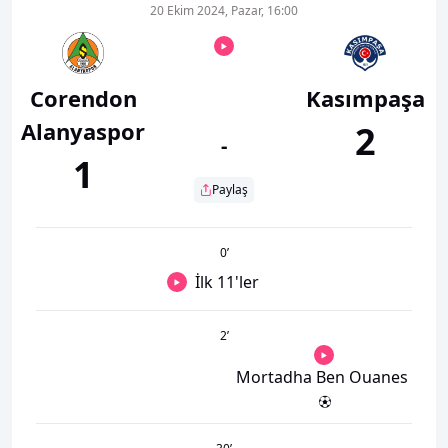
20 Ekim 2024, Pazar, 16:00
Corendon
Kasımpaşa
Alanyaspor
2
-
1
Paylaş
0
’
İlk 11'ler
2
’
Mortadha Ben Ouanes