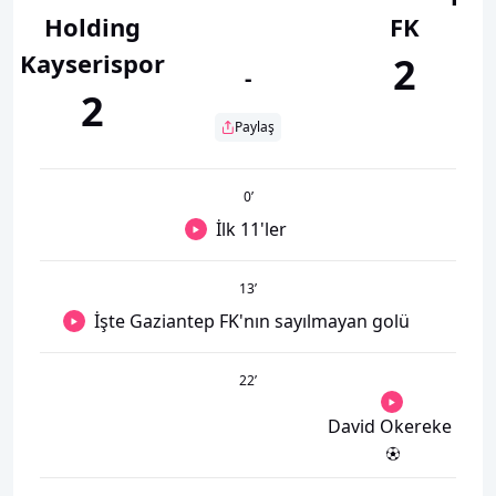
Holding
FK
Kayserispor
2
-
2
Paylaş
0
’
İlk 11'ler
13
’
İşte Gaziantep FK'nın sayılmayan golü
22
’
David Okereke