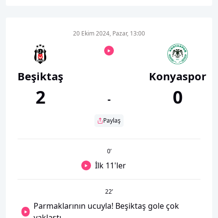
20 Ekim 2024, Pazar, 13:00
Beşiktaş
Konyaspor
2
0
-
Paylaş
0
’
İlk 11'ler
22
’
Parmaklarının ucuyla! Beşiktaş gole çok
yaklaştı