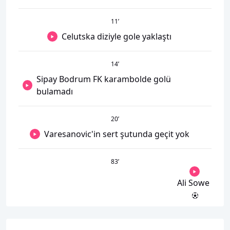
11
’
Celutska diziyle gole yaklaştı
14
’
Sipay Bodrum FK karambolde golü
bulamadı
20
’
Varesanovic'in sert şutunda geçit yok
83
’
Ali Sowe