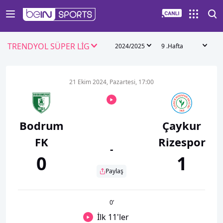
TRENDYOL SÜPER LİG
2024/2025
9 .Hafta
21 Ekim 2024, Pazartesi, 17:00
Bodrum
Çaykur
FK
Rizespor
-
0
1
Paylaş
0
’
İlk 11'ler