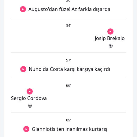
30
’
Augusto'dan füze! Az farkla dışarda
34
’
Josip Brekalo
57
’
Nuno da Costa karşı karşıya kaçırdı
66
’
Sergio Cordova
69
’
Gianniotis'ten inanılmaz kurtarış