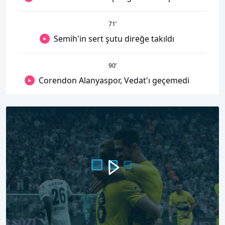
71
’
Semih'in sert şutu direğe takıldı
90
’
Corendon Alanyaspor, Vedat'ı geçemedi
00:00
02:00