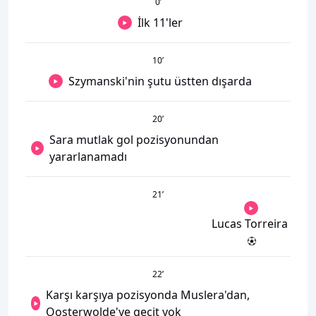
0
’
İlk 11'ler
10
’
Szymanski'nin şutu üstten dışarda
20
’
Sara mutlak gol pozisyonundan
yararlanamadı
21
’
Lucas Torreira
22
’
Karşı karşıya pozisyonda Muslera'dan,
Oosterwolde'ye geçit yok