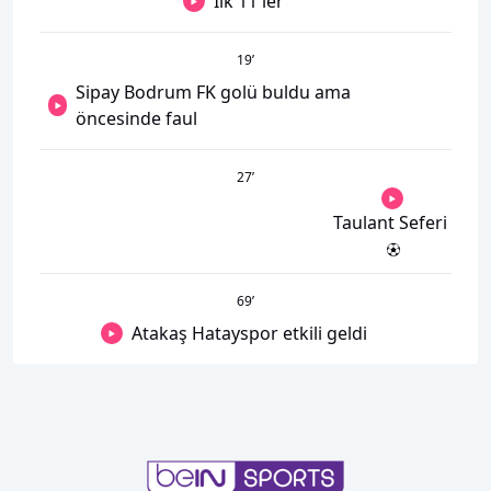
İlk 11'ler
19
’
Sipay Bodrum FK golü buldu ama
öncesinde faul
27
’
Taulant Seferi
69
’
Atakaş Hatayspor etkili geldi