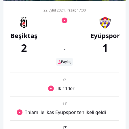
22 Eylül 2024, Pazar, 17:00
Beşiktaş
Eyüpspor
2
1
-
Paylaş
0
’
İlk 11'ler
11
’
Thiam ile ikas Eyüpspor tehlikeli geldi
17
’