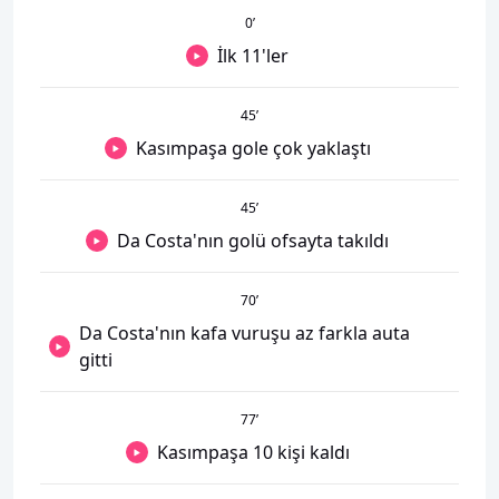
0
’
İlk 11'ler
45
’
Kasımpaşa gole çok yaklaştı
45
’
Da Costa'nın golü ofsayta takıldı
70
’
Da Costa'nın kafa vuruşu az farkla auta
gitti
77
’
Kasımpaşa 10 kişi kaldı