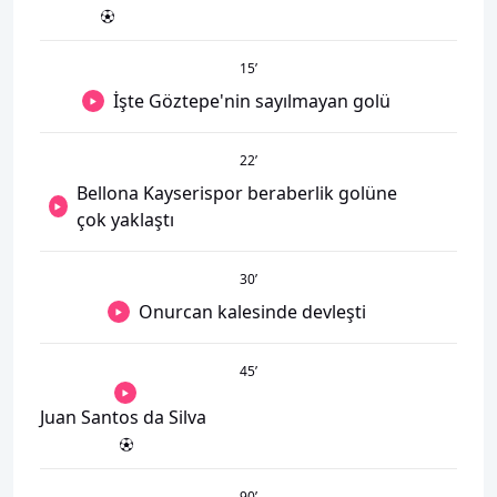
15
’
İşte Göztepe'nin sayılmayan golü
22
’
Bellona Kayserispor beraberlik golüne
çok yaklaştı
30
’
Onurcan kalesinde devleşti
45
’
Juan Santos da Silva
90
’