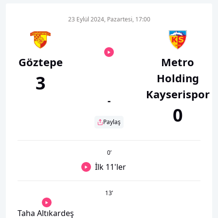
23 Eylül 2024, Pazartesi, 17:00
Göztepe
Metro
Holding
3
Kayserispor
-
0
Paylaş
0
’
İlk 11'ler
13
’
Taha Altıkardeş