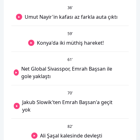
36
’
Umut Nayir'in kafası az farkla auta çıktı
59
’
Konya'da iki müthiş hareket!
61
’
Net Global Sivasspor, Emrah Başsan ile
gole yaklaştı
70
’
Jakub Slowik'ten Emrah Başsan'a geçit
yok
82
’
Ali Şaşal kalesinde devleşti