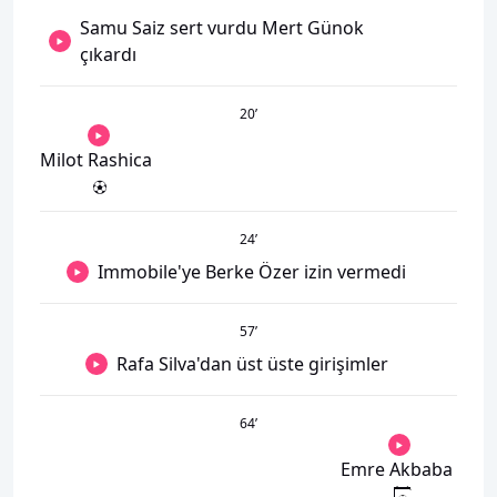
Samu Saiz sert vurdu Mert Günok
çıkardı
20
’
Milot Rashica
24
’
Immobile'ye Berke Özer izin vermedi
57
’
Rafa Silva'dan üst üste girişimler
64
’
Emre Akbaba