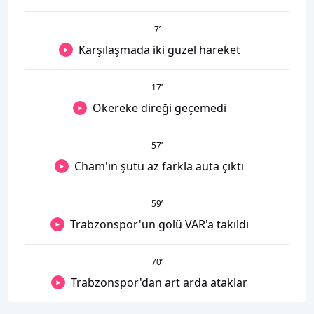
7
’
Karşılaşmada iki güzel hareket
17
’
Okereke direği geçemedi
57
’
Cham'ın şutu az farkla auta çıktı
59
’
Trabzonspor'un golü VAR'a takıldı
70
’
Trabzonspor'dan art arda ataklar