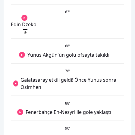
63
’
Edin Dzeko
68
’
Yunus Akgün'ün golü ofsayta takıldı
78
’
Galatasaray etkili geldi! Önce Yunus sonra
Osimhen
88
’
Fenerbahçe En-Nesyri ile gole yaklaştı
90
’