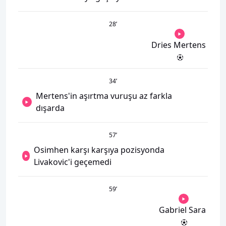
28
’
Dries Mertens
34
’
Mertens'in aşırtma vuruşu az farkla
dışarda
57
’
Osimhen karşı karşıya pozisyonda
Livakovic'i geçemedi
59
’
Gabriel Sara