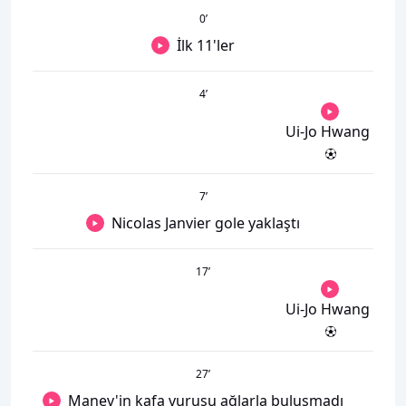
0
’
İlk 11'ler
4
’
Ui-Jo Hwang
7
’
Nicolas Janvier gole yaklaştı
17
’
Ui-Jo Hwang
27
’
Manev'in kafa vuruşu ağlarla buluşmadı