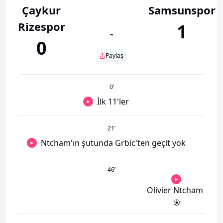
Çaykur
Samsunspor
Rizespor
1
-
0
Paylaş
0
’
İlk 11'ler
21
’
Ntcham'ın şutunda Grbic'ten geçit yok
46
’
Olivier Ntcham