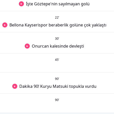
İşte Göztepe'nin sayılmayan golü
22
’
Bellona Kayserispor beraberlik golüne çok yaklaştı
30
’
Onurcan kalesinde devleşti
45
’
90
’
Dakika 90! Kuryu Matsuki topukla vurdu
90
’