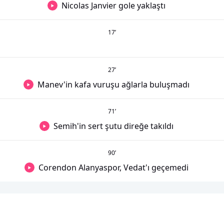
Nicolas Janvier gole yaklaştı
17
’
27
’
Manev'in kafa vuruşu ağlarla buluşmadı
71
’
Semih'in sert şutu direğe takıldı
90
’
Corendon Alanyaspor, Vedat'ı geçemedi