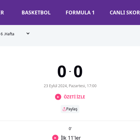
ER
BASKETBOL
FORMULA 1
CANLI SKOR
6 .Hafta
0
0
-
23 Eylül 2024, Pazartesi, 17:00
ÖZETİ İZLE
Paylaş
0
’
İlk 11'ler