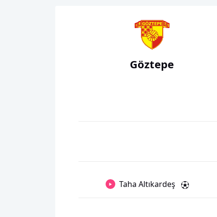
Göztepe
Taha Altıkardeş