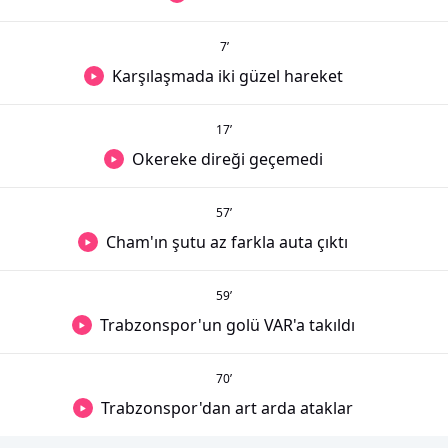
7
’
Karşılaşmada iki güzel hareket
17
’
Okereke direği geçemedi
57
’
Cham'ın şutu az farkla auta çıktı
59
’
Trabzonspor'un golü VAR'a takıldı
70
’
Trabzonspor'dan art arda ataklar