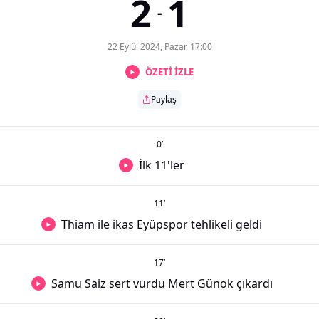
2
1
-
22 Eylül 2024, Pazar, 17:00
ÖZETİ İZLE
Paylaş
0
’
İlk 11'ler
11
’
Thiam ile ikas Eyüpspor tehlikeli geldi
17
’
Samu Saiz sert vurdu Mert Günok çıkardı