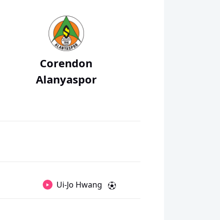
Corendon
Alanyaspor
Ui-Jo Hwang