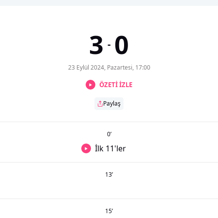
3
0
-
23 Eylül 2024, Pazartesi, 17:00
ÖZETİ İZLE
Paylaş
0
’
İlk 11'ler
13
’
15
’