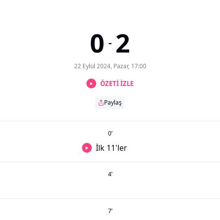
0
2
-
22 Eylül 2024, Pazar, 17:00
ÖZETİ İZLE
Paylaş
0
’
İlk 11'ler
4
’
7
’