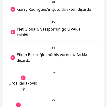
28
’
Garry Rodrigues'in şutu direkten dışarda
45
’
Net Global Sivasspor'un golü VAR'a
takıldı
54
’
Efkan Bekiroğlu müthiş vurdu az farkla
dışarda
62
’
Uros Radakovic
75
’