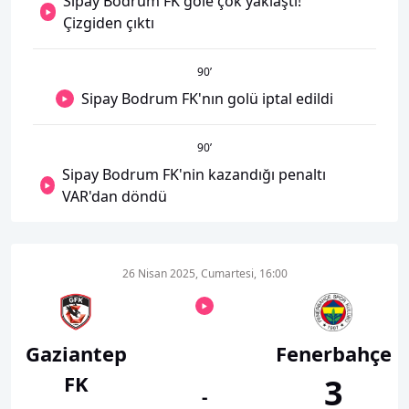
Sipay Bodrum FK gole çok yaklaştı!
Çizgiden çıktı
90
’
Sipay Bodrum FK'nın golü iptal edildi
90
’
Sipay Bodrum FK'nin kazandığı penaltı
VAR'dan döndü
26 Nisan 2025, Cumartesi, 16:00
Gaziantep
Fenerbahçe
FK
3
-