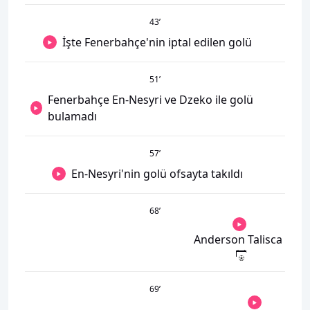
43
’
İşte Fenerbahçe'nin iptal edilen golü
51
’
Fenerbahçe En-Nesyri ve Dzeko ile golü
bulamadı
57
’
En-Nesyri'nin golü ofsayta takıldı
68
’
Anderson Talisca
69
’