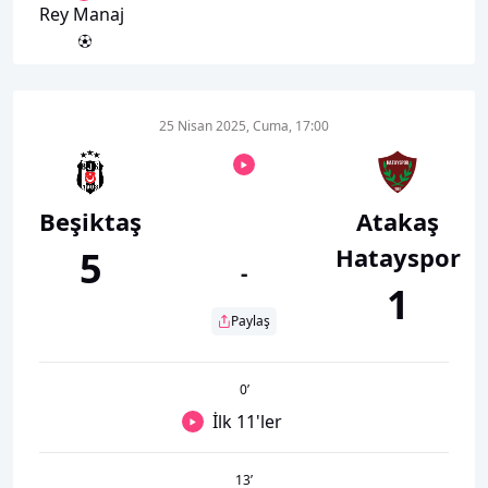
Rey Manaj
25 Nisan 2025, Cuma, 17:00
Beşiktaş
Atakaş
Hatayspor
5
-
1
Paylaş
0
’
İlk 11'ler
13
’