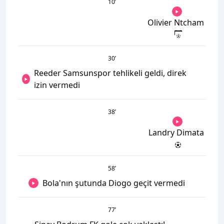
10
’
Olivier Ntcham
30
’
Reeder Samsunspor tehlikeli geldi, direk
izin vermedi
38
’
Landry Dimata
58
’
Bola'nın şutunda Diogo geçit vermedi
77
’