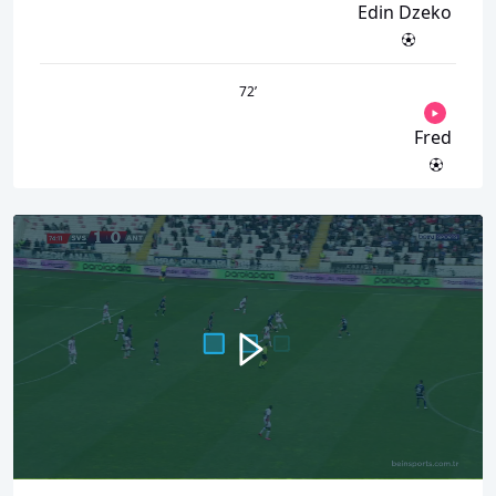
Edin Dzeko
72
’
Fred
00:00
01:40