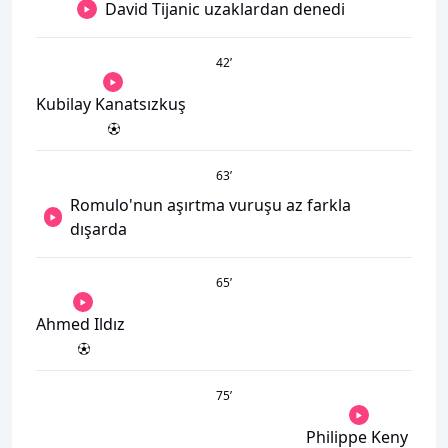
David Tijanic uzaklardan denedi
42
’
Kubilay Kanatsızkuş
63
’
Romulo'nun aşırtma vuruşu az farkla
dışarda
65
’
Ahmed Ildız
75
’
Philippe Keny