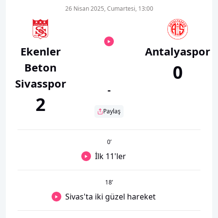
26 Nisan 2025, Cumartesi, 13:00
Ekenler
Antalyaspor
Beton
0
Sivasspor
-
2
Paylaş
0
’
İlk 11'ler
18
’
Sivas'ta iki güzel hareket