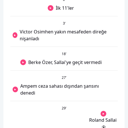
İlk 11'ler
3
’
Victor Osimhen yakın mesafeden direğe
nişanladı
18
’
Berke Özer, Sallai'ye geçit vermedi
27
’
Ampem ceza sahası dışından şansını
denedi
29
’
Roland Sallai