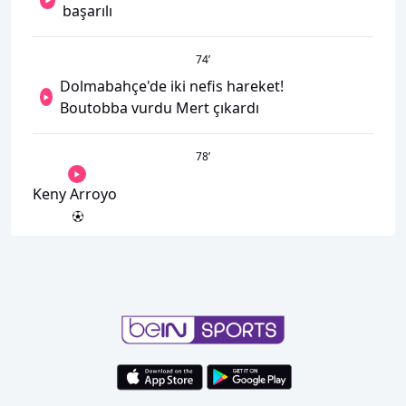
başarılı
74
’
Dolmabahçe'de iki nefis hareket!
Boutobba vurdu Mert çıkardı
78
’
Keny Arroyo