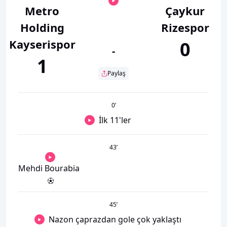
Metro
Çaykur
Holding
Rizespor
Kayserispor
0
-
1
Paylaş
0
’
İlk 11'ler
43
’
Mehdi Bourabia
45
’
Nazon çaprazdan gole çok yaklaştı