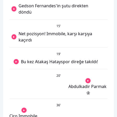
Gedson Fernandes'in şutu direkten
döndü
15
’
Net pozisyon! Immobile, karşı karşıya
kaçırdı
19
’
Bu kez Atakaş Hatayspor direğe takıldı!
20
’
Abdulkadir Parmak
36
’
Ciro Immobile