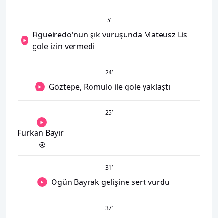
5
’
Figueiredo'nun şık vuruşunda Mateusz Lis
gole izin vermedi
24
’
Göztepe, Romulo ile gole yaklaştı
25
’
Furkan Bayır
31
’
Ogün Bayrak gelişine sert vurdu
37
’