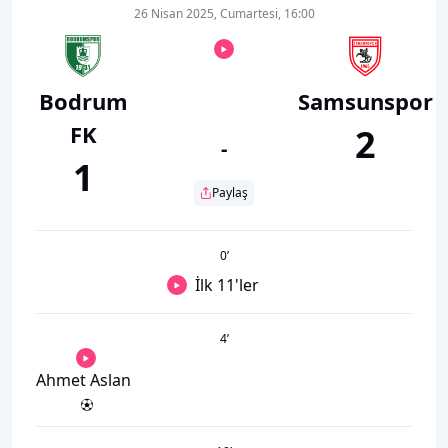
26 Nisan 2025, Cumartesi, 16:00
Bodrum
Samsunspor
FK
2
-
1
Paylaş
0
’
İlk 11'ler
4
’
Ahmet Aslan