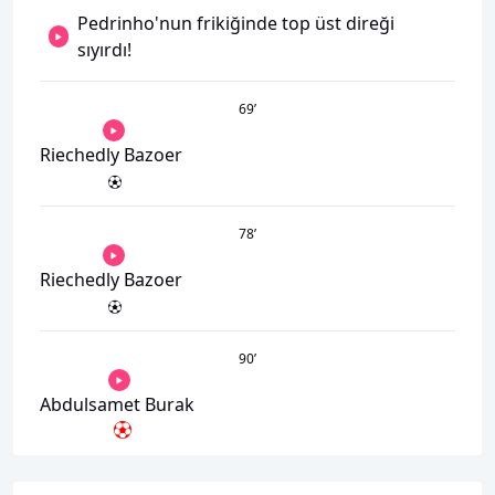
Pedrinho'nun frikiğinde top üst direği
sıyırdı!
69
’
Riechedly Bazoer
78
’
Riechedly Bazoer
90
’
Abdulsamet Burak