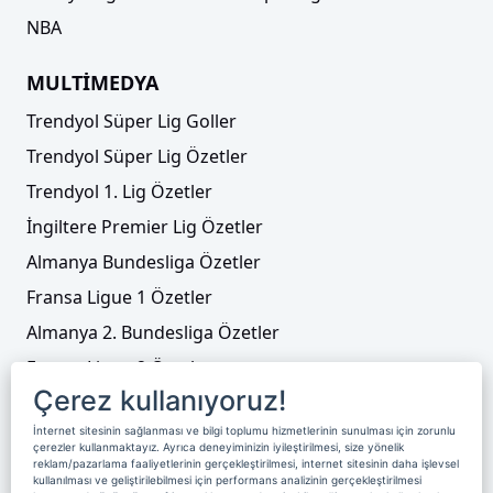
NBA
MULTİMEDYA
Trendyol Süper Lig Goller
Trendyol Süper Lig Özetler
Trendyol 1. Lig Özetler
İngiltere Premier Lig Özetler
Almanya Bundesliga Özetler
Fransa Ligue 1 Özetler
Almanya 2. Bundesliga Özetler
Fransa Ligue 2 Özetler
Çerez kullanıyoruz!
Tenis
İnternet sitesinin sağlanması ve bilgi toplumu hizmetlerinin sunulması için zorunlu
Video Liste
çerezler kullanmaktayız. Ayrıca deneyiminizin iyileştirilmesi, size yönelik
reklam/pazarlama faaliyetlerinin gerçekleştirilmesi, internet sitesinin daha işlevsel
Foto Galeriler
kullanılması ve geliştirilebilmesi için performans analizinin gerçekleştirilmesi