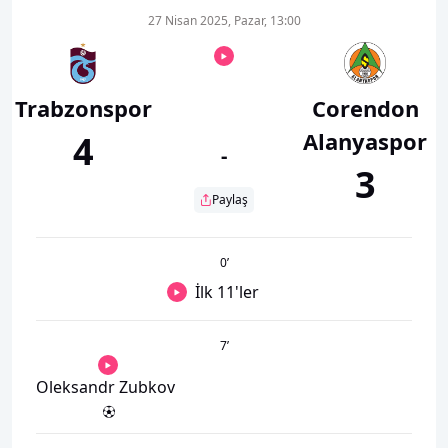
27 Nisan 2025, Pazar, 13:00
Trabzonspor
Corendon
Alanyaspor
4
-
3
Paylaş
0
’
İlk 11'ler
7
’
Oleksandr Zubkov