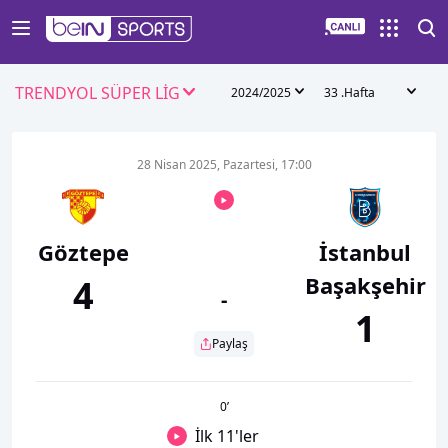
TRENDYOL SÜPER LİG
2024/2025
33 .Hafta
28 Nisan 2025, Pazartesi, 17:00
Göztepe
İstanbul
Başakşehir
4
-
1
Paylaş
0
’
İlk 11'ler