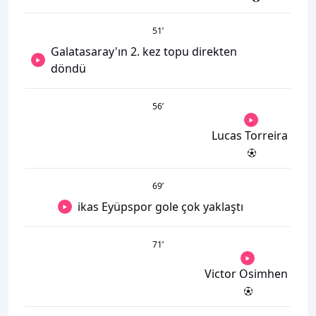
51
’
Galatasaray'ın 2. kez topu direkten
döndü
56
’
Lucas Torreira
69
’
ikas Eyüpspor gole çok yaklaştı
71
’
Victor Osimhen