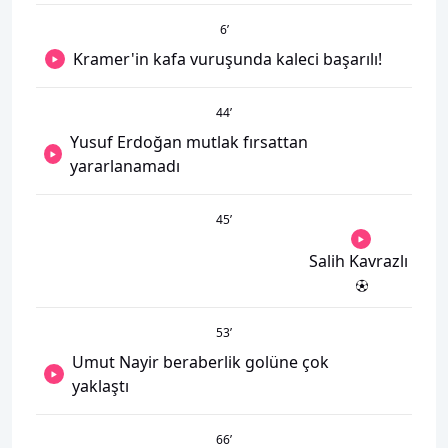
6
’
Kramer'in kafa vuruşunda kaleci başarılı!
44
’
Yusuf Erdoğan mutlak fırsattan
yararlanamadı
45
’
Salih Kavrazlı
53
’
Umut Nayir beraberlik golüne çok
yaklaştı
66
’