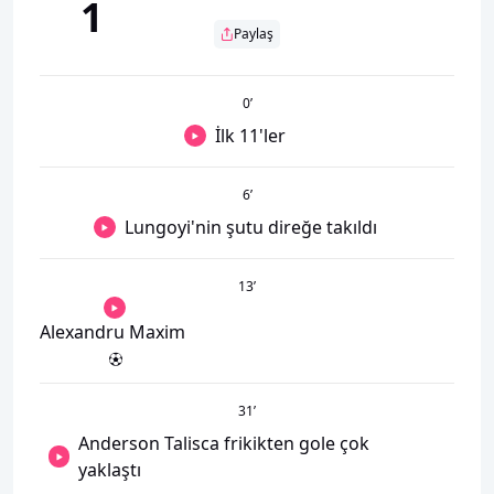
1
Paylaş
0
’
İlk 11'ler
6
’
Lungoyi'nin şutu direğe takıldı
13
’
Alexandru Maxim
31
’
Anderson Talisca frikikten gole çok
yaklaştı