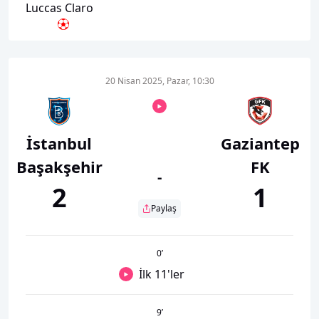
Luccas Claro
20 Nisan 2025, Pazar, 10:30
İstanbul
Gaziantep
Başakşehir
FK
-
2
1
Paylaş
0
’
İlk 11'ler
9
’