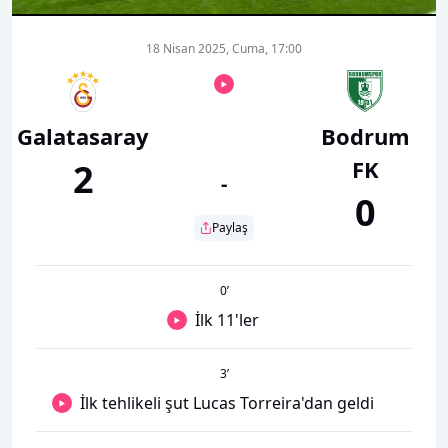
18 Nisan 2025, Cuma, 17:00
Galatasaray
Bodrum
FK
2
-
0
Paylaş
0
’
İlk 11'ler
3
’
İlk tehlikeli şut Lucas Torreira'dan geldi