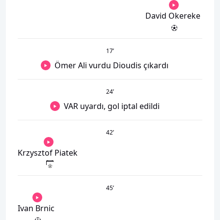
David Okereke
17
’
Ömer Ali vurdu Dioudis çıkardı
24
’
VAR uyardı, gol iptal edildi
42
’
Krzysztof Piatek
45
’
Ivan Brnic