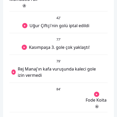
42
’
Uğur Çiftçi'nin golü iptal edildi
77
’
Kasımpaşa 3. gole çok yaklaştı!
79
’
Rej Manaj'ın kafa vuruşunda kaleci gole
izin vermedi
84
’
Fode Koita