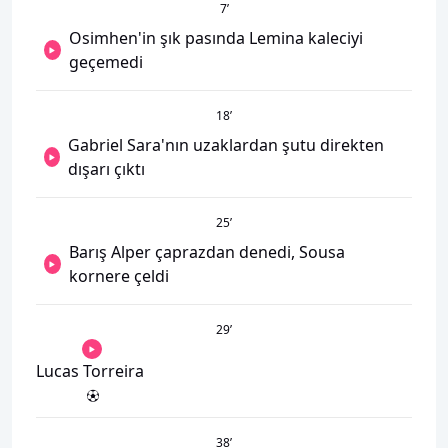
7
’
Osimhen'in şık pasında Lemina kaleciyi
geçemedi
18
’
Gabriel Sara'nın uzaklardan şutu direkten
dışarı çıktı
25
’
Barış Alper çaprazdan denedi, Sousa
kornere çeldi
29
’
Lucas Torreira
38
’