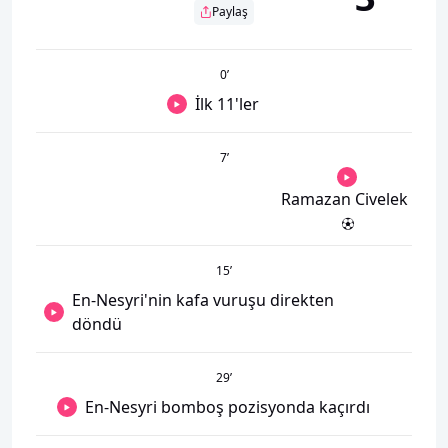
Paylaş
0
’
İlk 11'ler
7
’
Ramazan Civelek
15
’
En-Nesyri'nin kafa vuruşu direkten
döndü
29
’
En-Nesyri bomboş pozisyonda kaçırdı