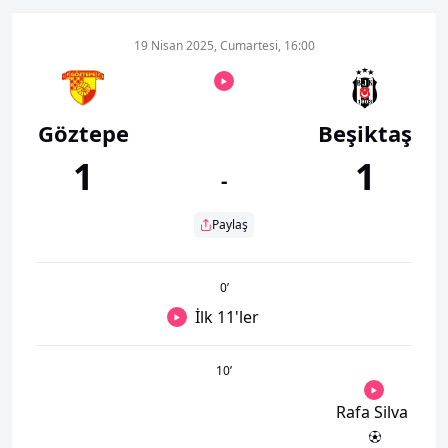
19 Nisan 2025, Cumartesi, 16:00
Göztepe
Beşiktaş
1
1
-
Paylaş
0
’
İlk 11'ler
10
’
Rafa Silva