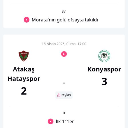
87
’
Morata'nın golü ofsayta takıldı
18 Nisan 2025, Cuma, 17:00
Atakaş
Konyaspor
Hatayspor
3
-
2
Paylaş
0
’
İlk 11'ler