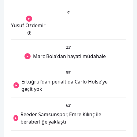
9
’
Yusuf Özdemir
23
’
Marc Bola'dan hayati müdahale
55
’
Ertuğrul'dan penaltıda Carlo Holse'ye
geçit yok
62
’
Reeder Samsunspor, Emre Kılınç ile
beraberliğe yaklaştı