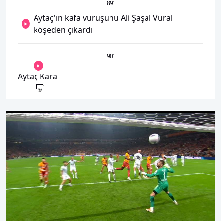
89
’
Aytaç'ın kafa vuruşunu Ali Şaşal Vural
köşeden çıkardı
90
’
Aytaç Kara
00:01
00:00