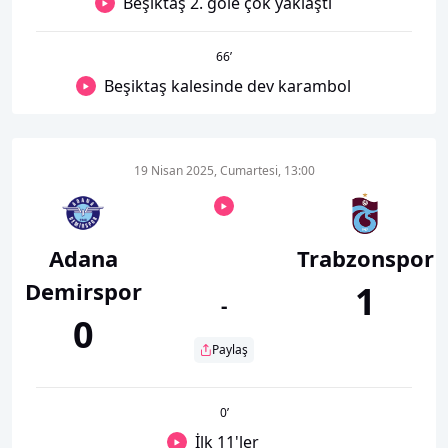
Beşiktaş 2. gole çok yaklaştı
66
’
Beşiktaş kalesinde dev karambol
19 Nisan 2025, Cumartesi, 13:00
Adana
Trabzonspor
Demirspor
1
-
0
Paylaş
0
’
İlk 11'ler