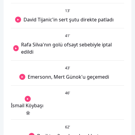
13
’
David Tijanic'in sert şutu direkte patladı
41
’
Rafa Silva'nın golü ofsayt sebebiyle iptal
edildi
43
’
Emersonn, Mert Günok'u geçemedi
46
’
İsmail Köybaşı
62
’