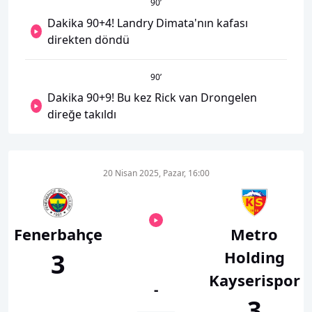
90
’
Dakika 90+4! Landry Dimata'nın kafası
direkten döndü
90
’
Dakika 90+9! Bu kez Rick van Drongelen
direğe takıldı
20 Nisan 2025, Pazar, 16:00
Fenerbahçe
Metro
Holding
3
Kayserispor
-
3