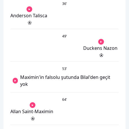
36
’
Anderson Talisca
49
’
Duckens Nazon
53
’
Maximin'in falsolu şutunda Bilal'den geçit
yok
64
’
Allan Saint-Maximin