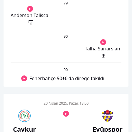
79
’
Anderson Talisca
90
’
Talha Sarıarslan
90
’
Fenerbahçe 90+6'da direğe takıldı
20 Nisan 2025, Pazar, 13:00
Çaykur
Eyüpspor