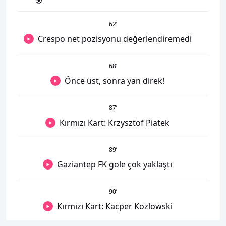
62
’
Crespo net pozisyonu değerlendiremedi
68
’
Önce üst, sonra yan direk!
87
’
Kırmızı Kart: Krzysztof Piatek
89
’
Gaziantep FK gole çok yaklaştı
90
’
Kırmızı Kart: Kacper Kozlowski