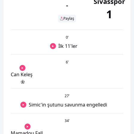
Sivasspor
-
1
Paylaş
0
’
İlk 11'ler
6
’
Can Keleş
27
’
Simic'in şutunu savunma engelledi
34
’
Mamadou Fall