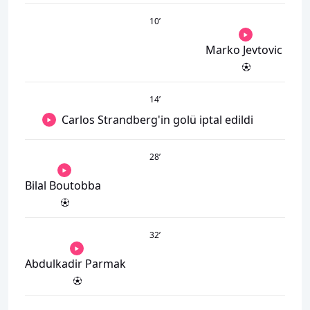
10
’
Marko Jevtovic
14
’
Carlos Strandberg'in golü iptal edildi
28
’
Bilal Boutobba
32
’
Abdulkadir Parmak