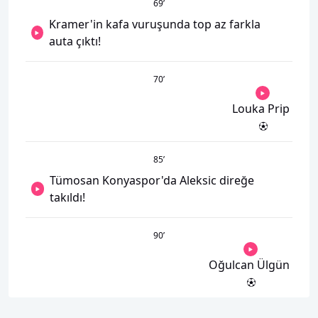
69
’
Kramer'in kafa vuruşunda top az farkla
auta çıktı!
70
’
Louka Prip
85
’
Tümosan Konyaspor'da Aleksic direğe
takıldı!
90
’
Oğulcan Ülgün