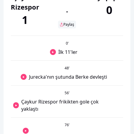
Rizespor
0
-
1
Paylaş
0
’
İlk 11'ler
48
’
Jurecka'nın şutunda Berke devleşti
56
’
Çaykur Rizespor frikikten gole çok
yaklaştı
76
’