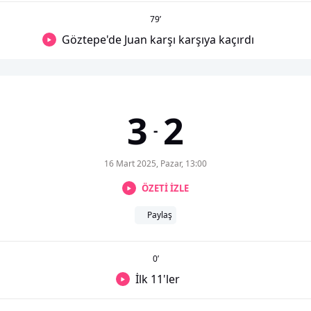
79
’
Göztepe'de Juan karşı karşıya kaçırdı
3
2
-
16 Mart 2025, Pazar, 13:00
ÖZETİ İZLE
Paylaş
0
’
İlk 11'ler