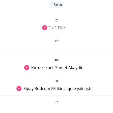
Paylaş
0
’
İlk 11'ler
21
’
40
’
Kırmızı kart: Samet Akaydin
50
’
Sipay Bodrum FK ikinci gole yaklaştı
62
’