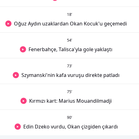
18
’
Oğuz Aydın uzaklardan Okan Kocuk'u geçemedi
54
’
Fenerbahçe, Talisca'yla gole yaklaştı
73
’
Szymanski'nin kafa vuruşu direkte patladı
75
’
Kırmızı kart: Marius Mouandilmadji
90
’
Edin Dzeko vurdu, Okan çizgiden çıkardı