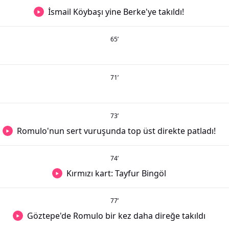
İsmail Köybaşı yine Berke'ye takıldı!
65
’
71
’
73
’
Romulo'nun sert vuruşunda top üst direkte patladı!
74
’
Kırmızı kart: Tayfur Bingöl
77
’
Göztepe'de Romulo bir kez daha direğe takıldı