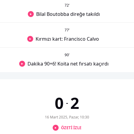
72
’
Bilal Boutobba direğe takıldı
77
’
Kırmızı kart: Francisco Calvo
90
’
Dakika 90+6! Koita net fırsatı kaçırdı
0
2
-
16 Mart 2025, Pazar, 10:30
ÖZETİ İZLE