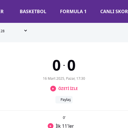
ER
BASKETBOL
FORMULA 1
CANLI SKOR
28
0
0
-
16 Mart 2025, Pazar, 17:30
ÖZETİ İZLE
Paylaş
0
’
İlk 11'ler