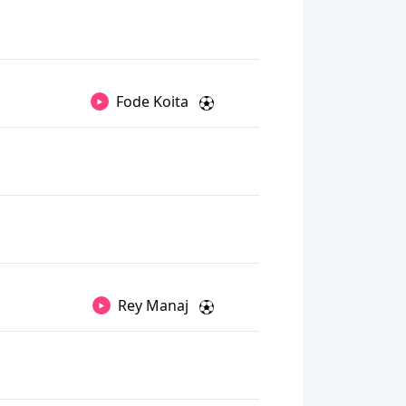
Fode Koita
Rey Manaj