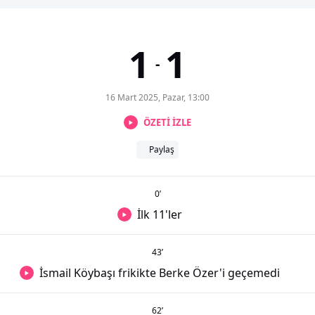
1
1
-
16 Mart 2025, Pazar, 13:00
ÖZETİ İZLE
Paylaş
0
’
İlk 11'ler
43
’
İsmail Köybaşı frikikte Berke Özer'i geçemedi
62
’