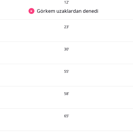
12
’
Görkem uzaklardan denedi
23
’
30
’
55
’
58
’
65
’