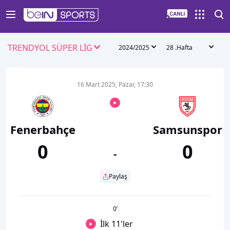
TRENDYOL SÜPER LİG
2024/2025
28 .Hafta
16 Mart 2025, Pazar, 17:30
Fenerbahçe
Samsunspor
0
0
-
Paylaş
0
’
İlk 11'ler