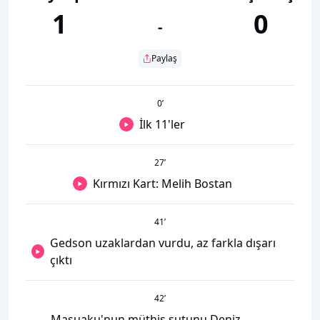
1
0
-
Paylaş
0
’
İlk 11'ler
27
’
Kırmızı Kart: Melih Bostan
41
’
Gedson uzaklardan vurdu, az farkla dışarı
çıktı
42
’
Masuaku'nun müthiş şutunu Deniz