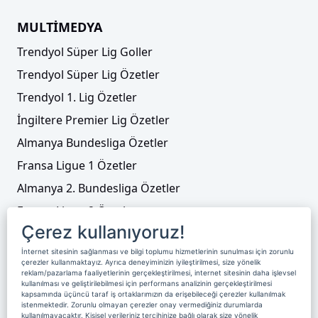
MULTİMEDYA
Trendyol Süper Lig Goller
Trendyol Süper Lig Özetler
Trendyol 1. Lig Özetler
İngiltere Premier Lig Özetler
Almanya Bundesliga Özetler
Fransa Ligue 1 Özetler
Almanya 2. Bundesliga Özetler
Fransa Ligue 2 Özetler
Çerez kullanıyoruz!
Tenis
İnternet sitesinin sağlanması ve bilgi toplumu hizmetlerinin sunulması için zorunlu
Video Liste
çerezler kullanmaktayız. Ayrıca deneyiminizin iyileştirilmesi, size yönelik
reklam/pazarlama faaliyetlerinin gerçekleştirilmesi, internet sitesinin daha işlevsel
Foto Galeriler
kullanılması ve geliştirilebilmesi için performans analizinin gerçekleştirilmesi
kapsamında üçüncü taraf iş ortaklarımızın da erişebileceği çerezler kullanılmak
istenmektedir. Zorunlu olmayan çerezler onay vermediğiniz durumlarda
kullanılmayacaktır. Kişisel verileriniz tercihinize bağlı olarak size yönelik