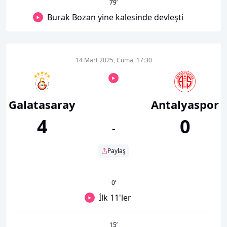
79
’
Burak Bozan yine kalesinde devleşti
14 Mart 2025, Cuma, 17:30
Galatasaray
Antalyaspor
4
0
-
Paylaş
0
’
İlk 11'ler
15
’