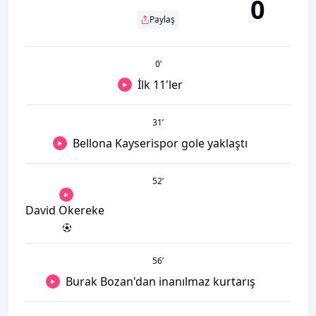
0
Paylaş
0
’
İlk 11'ler
31
’
Bellona Kayserispor gole yaklaştı
52
’
David Okereke
56
’
Burak Bozan'dan inanılmaz kurtarış