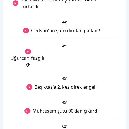
kurtardı
44
’
Gedson'un şutu direkte patladı!
45
’
Uğurcan Yazgılı
45
’
Beşiktaş'a 2. kez direk engeli
45
’
Muhteşem şutu 90'dan çıkardı
62
’