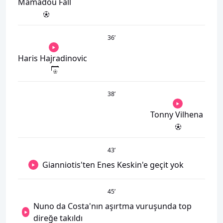
Mamadou Fall
36
’
Haris Hajradinovic
38
’
Tonny Vilhena
43
’
Gianniotis'ten Enes Keskin'e geçit yok
45
’
Nuno da Costa'nın aşırtma vuruşunda top
direğe takıldı