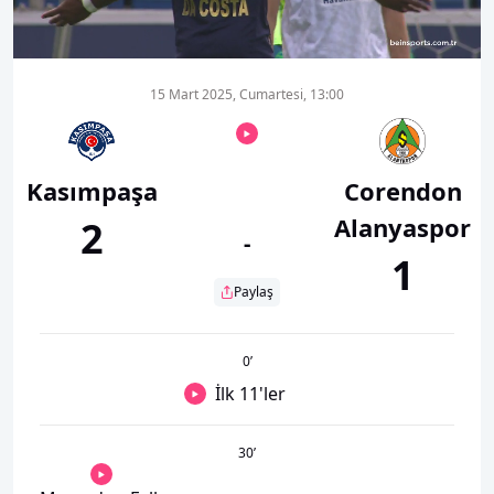
00:19
01:33
15 Mart 2025, Cumartesi, 13:00
Kasımpaşa
Corendon
Alanyaspor
2
-
1
Paylaş
0
’
İlk 11'ler
30
’