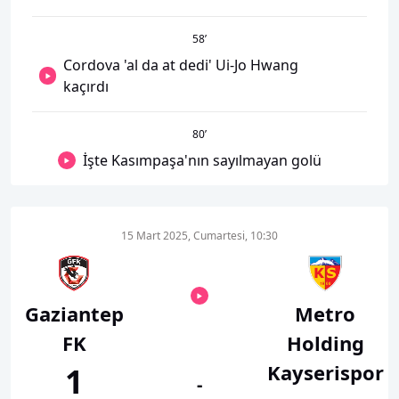
58
’
Cordova 'al da at dedi' Ui-Jo Hwang
kaçırdı
80
’
İşte Kasımpaşa'nın sayılmayan golü
15 Mart 2025, Cumartesi, 10:30
Gaziantep
Metro
FK
Holding
Kayserispor
1
-