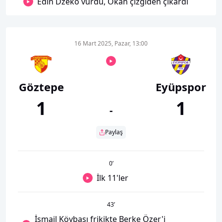
Edin Dzeko vurdu, Okan çizgiden çıkardı
16 Mart 2025, Pazar, 13:00
Göztepe
Eyüpspor
1
1
-
Paylaş
0
’
İlk 11'ler
43
’
İsmail Köybaşı frikikte Berke Özer'i