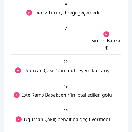
4
’
Deniz Türüç, direği geçemedi
7
’
Simon Banza
20
’
Uğurcan Çakır'dan muhteşem kurtarış!
49
’
İşte Rams Başakşehir'in iptal edilen golü
59
’
Uğurcan Çakır, penaltıda geçit vermedi