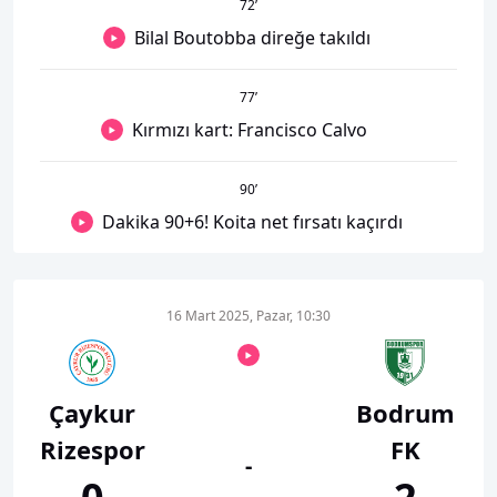
72
’
Bilal Boutobba direğe takıldı
77
’
Kırmızı kart: Francisco Calvo
90
’
Dakika 90+6! Koita net fırsatı kaçırdı
16 Mart 2025, Pazar, 10:30
Çaykur
Bodrum
Rizespor
FK
-