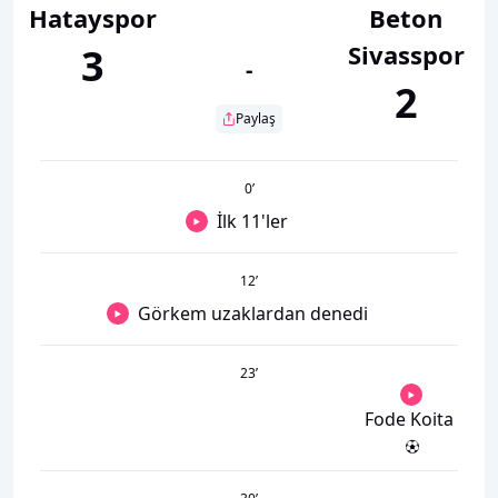
Hatayspor
Beton
Sivasspor
3
-
2
Paylaş
0
’
İlk 11'ler
12
’
Görkem uzaklardan denedi
23
’
Fode Koita