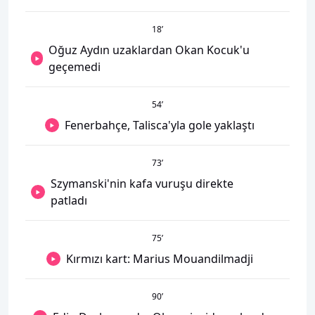
18
’
Oğuz Aydın uzaklardan Okan Kocuk'u
geçemedi
54
’
Fenerbahçe, Talisca'yla gole yaklaştı
73
’
Szymanski'nin kafa vuruşu direkte
patladı
75
’
Kırmızı kart: Marius Mouandilmadji
90
’