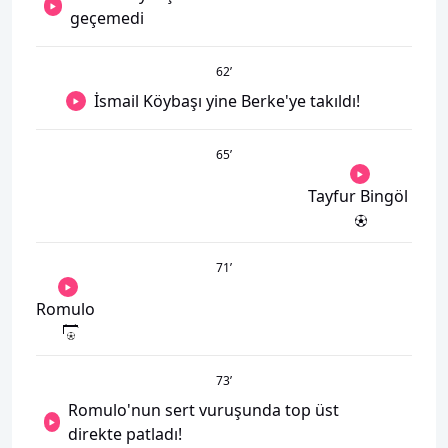
geçemedi
62
’
İsmail Köybaşı yine Berke'ye takıldı!
65
’
Tayfur Bingöl
71
’
Romulo
73
’
Romulo'nun sert vuruşunda top üst
direkte patladı!