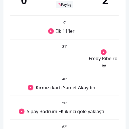
0
2
Paylaş
0
’
İlk 11'ler
21
’
Fredy Ribeiro
40
’
Kırmızı kart: Samet Akaydin
50
’
Sipay Bodrum FK ikinci gole yaklaştı
62
’