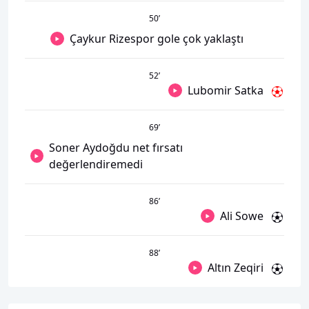
50
’
Çaykur Rizespor gole çok yaklaştı
52
’
Lubomir Satka
69
’
Soner Aydoğdu net fırsatı
değerlendiremedi
86
’
Ali Sowe
88
’
Altın Zeqiri