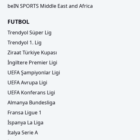
beIN SPORTS Middle East and Africa
FUTBOL
Trendyol Süper Lig
Trendyol 1. Lig
Ziraat Türkiye Kupası
İngiltere Premier Ligi
UEFA Şampiyonlar Ligi
UEFA Avrupa Ligi
UEFA Konferans Ligi
Almanya Bundesliga
Fransa Ligue 1
İspanya La Liga
İtalya Serie A