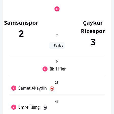
Samsunspor
Çaykur
Rizespor
2
-
3
Paylaş
0
’
İlk 11'ler
23
’
Samet Akaydin
41
’
Emre Kılınç