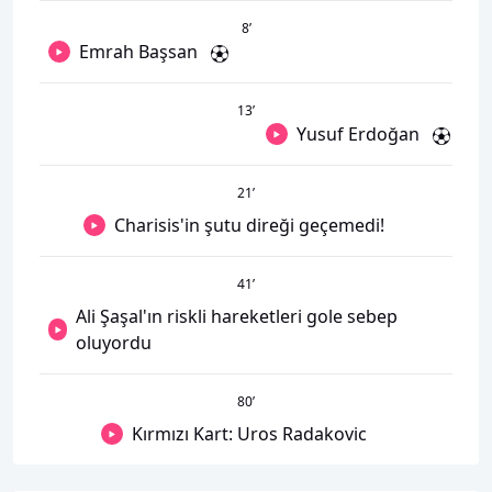
8
’
Emrah Başsan
13
’
Yusuf Erdoğan
21
’
Charisis'in şutu direği geçemedi!
41
’
Ali Şaşal'ın riskli hareketleri gole sebep
oluyordu
80
’
Kırmızı Kart: Uros Radakovic