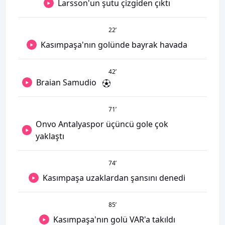
Larsson'un şutu çizgiden çıktı
22
’
Kasımpaşa'nın golünde bayrak havada
42
’
Braian Samudio
71
’
Onvo Antalyaspor üçüncü gole çok
yaklaştı
74
’
Kasımpaşa uzaklardan şansını denedi
85
’
Kasımpaşa'nın golü VAR'a takıldı