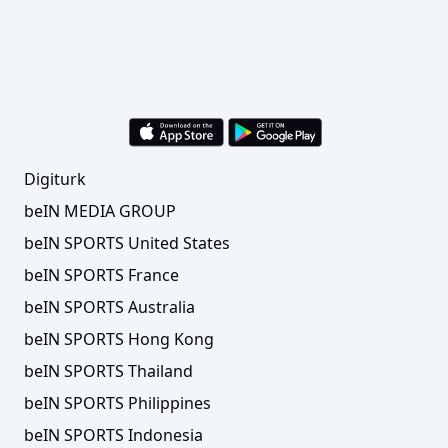
Digiturk
beIN MEDIA GROUP
beIN SPORTS United States
beIN SPORTS France
beIN SPORTS Australia
beIN SPORTS Hong Kong
beIN SPORTS Thailand
beIN SPORTS Philippines
beIN SPORTS Indonesia