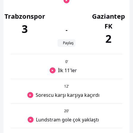
Trabzonspor
Gaziantep
FK
3
-
2
Paylaş
0
’
İlk 11'ler
12
’
Sorescu karşı karşıya kaçırdı
20
’
Lundstram gole çok yaklaştı