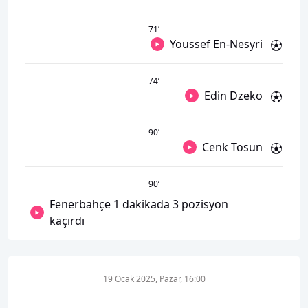
71
’
Youssef En-Nesyri
74
’
Edin Dzeko
90
’
Cenk Tosun
90
’
Fenerbahçe 1 dakikada 3 pozisyon
kaçırdı
19 Ocak 2025, Pazar, 16:00