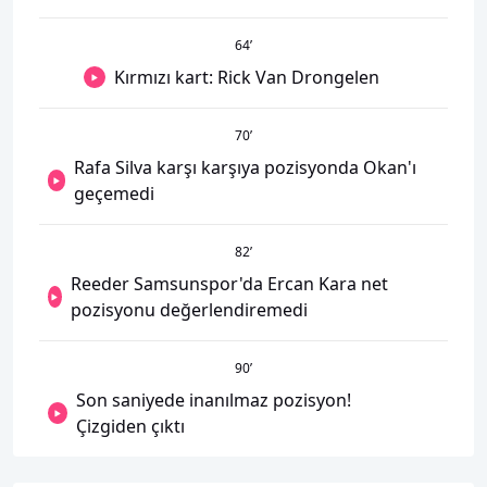
64
’
Kırmızı kart: Rick Van Drongelen
70
’
Rafa Silva karşı karşıya pozisyonda Okan'ı
geçemedi
82
’
Reeder Samsunspor'da Ercan Kara net
pozisyonu değerlendiremedi
90
’
Son saniyede inanılmaz pozisyon!
Çizgiden çıktı