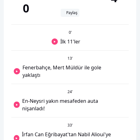
0
Paylaş
0
’
İlk 11'ler
13
’
Fenerbahçe, Mert Müldür ile gole
yaklaştı
24
’
En-Neysri yakın mesafeden auta
nişanladı!
33
’
İrfan Can Eğribayat'tan Nabil Alioui'ye