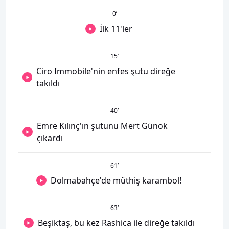
0
’
İlk 11'ler
15
’
Ciro Immobile'nin enfes şutu direğe
takıldı
40
’
Emre Kılınç'ın şutunu Mert Günok
çıkardı
61
’
Dolmabahçe'de müthiş karambol!
63
’
Beşiktaş, bu kez Rashica ile direğe takıldı