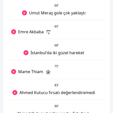
60
’
Umut Meraş gole çok yaklaştı
65
’
Emre Akbaba
68
’
İstanbul'da iki güzel hareket
75
’
Mame Thiam
83
’
Ahmed Kutucu fırsatı değerlendiremedi
90
’