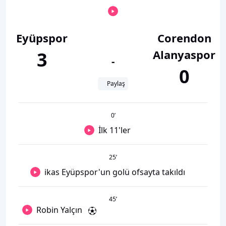
Eyüpspor
Corendon
Alanyaspor
3
-
0
Paylaş
0
’
İlk 11'ler
25
’
ikas Eyüpspor'un golü ofsayta takıldı
45
’
Robin Yalçın