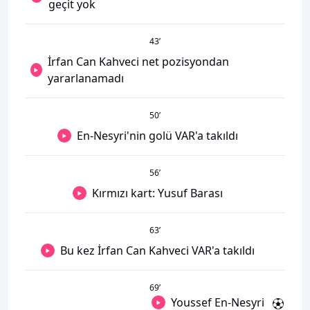
geçit yok
43
’
İrfan Can Kahveci net pozisyondan
yararlanamadı
50
’
En-Nesyri'nin golü VAR'a takıldı
56
’
Kırmızı kart: Yusuf Barası
63
’
Bu kez İrfan Can Kahveci VAR'a takıldı
69
’
Youssef En-Nesyri