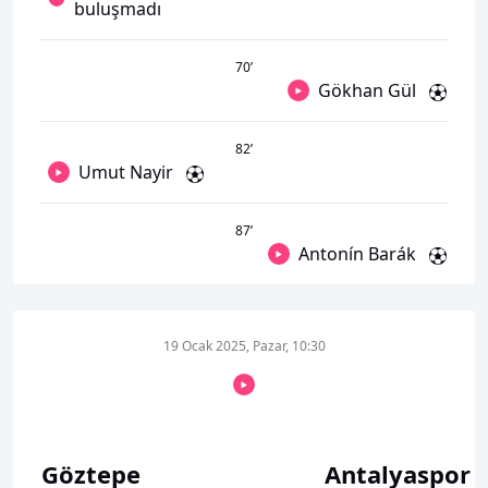
buluşmadı
70
’
Gökhan Gül
82
’
Umut Nayir
87
’
Antonín Barák
19 Ocak 2025, Pazar, 10:30
Göztepe
Antalyaspor