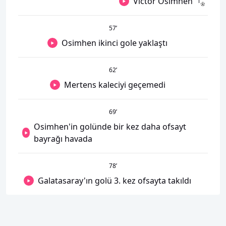
Victor Osimhen
57
’
Osimhen ikinci gole yaklaştı
62
’
Mertens kaleciyi geçemedi
69
’
Osimhen'in golünde bir kez daha ofsayt
bayrağı havada
78
’
Galatasaray'ın golü 3. kez ofsayta takıldı