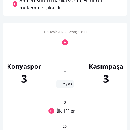
Ahmed Kutucu harika vurdu, Ertuğrul
mükemmel çıkardı
19 Ocak 2025, Pazar, 13:00
Konyaspor
Kasımpaşa
-
3
3
Paylaş
0
’
İlk 11'ler
20
’