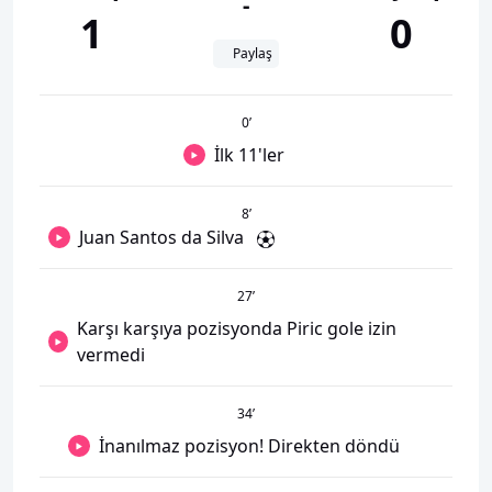
-
1
0
Paylaş
0
’
İlk 11'ler
8
’
Juan Santos da Silva
27
’
Karşı karşıya pozisyonda Piric gole izin
vermedi
34
’
İnanılmaz pozisyon! Direkten döndü