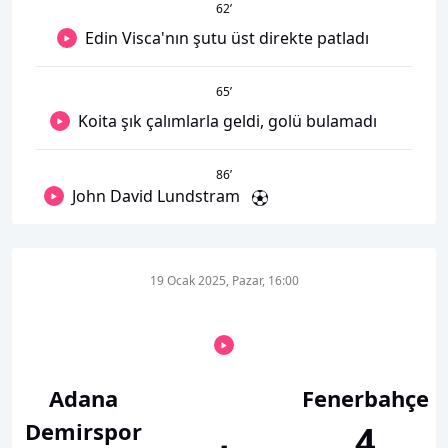
62
’
Edin Visca'nın şutu üst direkte patladı
65
’
Koita şık çalımlarla geldi, golü bulamadı
86
’
John David Lundstram
19 Ocak 2025, Pazar, 16:00
Adana
Fenerbahçe
Demirspor
4
-