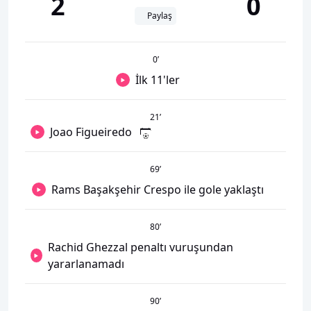
2
0
Paylaş
0
’
İlk 11'ler
21
’
Joao Figueiredo
69
’
Rams Başakşehir Crespo ile gole yaklaştı
80
’
Rachid Ghezzal penaltı vuruşundan
yararlanamadı
90
’