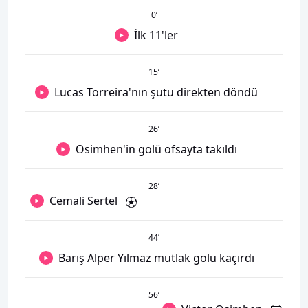
0
’
İlk 11'ler
15
’
Lucas Torreira'nın şutu direkten döndü
26
’
Osimhen'in golü ofsayta takıldı
28
’
Cemali Sertel
44
’
Barış Alper Yılmaz mutlak golü kaçırdı
56
’