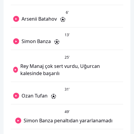
6
’
Arsenii Batahov
13
’
Simon Banza
25
’
Rey Manaj çok sert vurdu, Uğurcan
kalesinde başarılı
31
’
Ozan Tufan
49
’
Simon Banza penaltıdan yararlanamadı