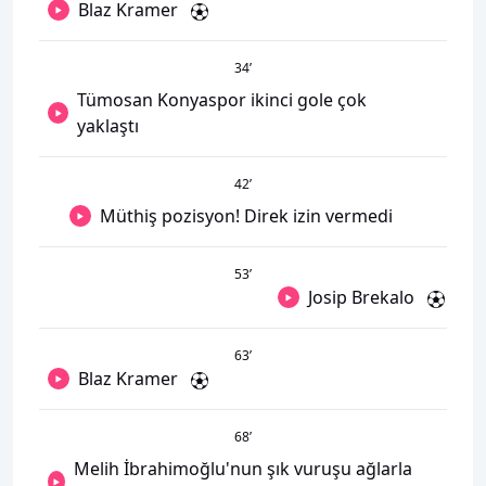
Blaz Kramer
34
’
Tümosan Konyaspor ikinci gole çok
yaklaştı
42
’
Müthiş pozisyon! Direk izin vermedi
53
’
Josip Brekalo
63
’
Blaz Kramer
68
’
Melih İbrahimoğlu'nun şık vuruşu ağlarla