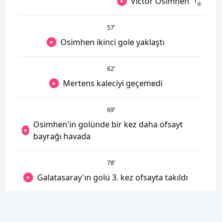
Victor Osimhen
57
’
Osimhen ikinci gole yaklaştı
62
’
Mertens kaleciyi geçemedi
69
’
Osimhen'in golünde bir kez daha ofsayt
bayrağı havada
78
’
Galatasaray'ın golü 3. kez ofsayta takıldı