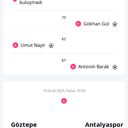
buluşmadı
70
’
Gökhan Gül
82
’
Umut Nayir
87
’
Antonín Barák
19 Ocak 2025, Pazar, 10:30
Göztepe
Antalyaspor