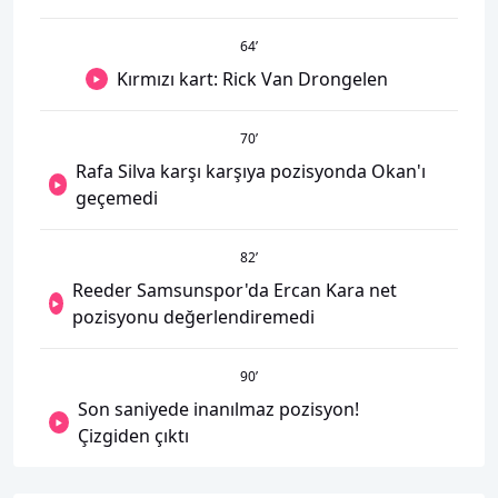
64
’
Kırmızı kart: Rick Van Drongelen
70
’
Rafa Silva karşı karşıya pozisyonda Okan'ı
geçemedi
82
’
Reeder Samsunspor'da Ercan Kara net
pozisyonu değerlendiremedi
90
’
Son saniyede inanılmaz pozisyon!
Çizgiden çıktı