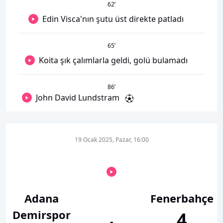
62
’
Edin Visca'nın şutu üst direkte patladı
65
’
Koita şık çalımlarla geldi, golü bulamadı
86
’
John David Lundstram
19 Ocak 2025, Pazar, 16:00
Adana
Fenerbahçe
Demirspor
4
-