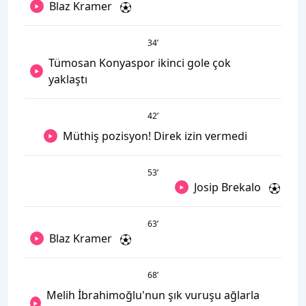
Blaz Kramer
34
’
Tümosan Konyaspor ikinci gole çok
yaklaştı
42
’
Müthiş pozisyon! Direk izin vermedi
53
’
Josip Brekalo
63
’
Blaz Kramer
68
’
Melih İbrahimoğlu'nun şık vuruşu ağlarla