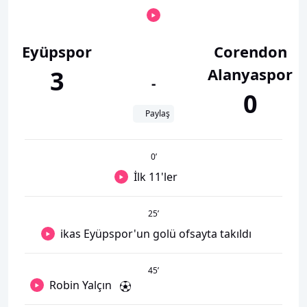
Eyüpspor
Corendon
Alanyaspor
3
-
0
Paylaş
0
’
İlk 11'ler
25
’
ikas Eyüpspor'un golü ofsayta takıldı
45
’
Robin Yalçın