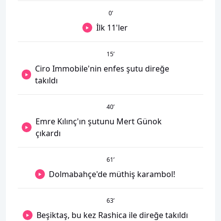
0
’
İlk 11'ler
15
’
Ciro Immobile'nin enfes şutu direğe
takıldı
40
’
Emre Kılınç'ın şutunu Mert Günok
çıkardı
61
’
Dolmabahçe'de müthiş karambol!
63
’
Beşiktaş, bu kez Rashica ile direğe takıldı