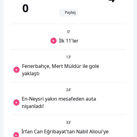
0
Paylaş
0
’
İlk 11'ler
13
’
Fenerbahçe, Mert Müldür ile gole
yaklaştı
24
’
En-Neysri yakın mesafeden auta
nişanladı!
33
’
İrfan Can Eğribayat'tan Nabil Alioui'ye