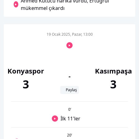
Ahmed Kutucu harika vurdu, Ertuğrul
mükemmel çıkardı
19 Ocak 2025, Pazar, 13:00
Konyaspor
Kasımpaşa
-
3
3
Paylaş
0
’
İlk 11'ler
20
’