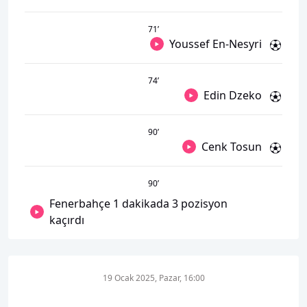
71
’
Youssef En-Nesyri
74
’
Edin Dzeko
90
’
Cenk Tosun
90
’
Fenerbahçe 1 dakikada 3 pozisyon
kaçırdı
19 Ocak 2025, Pazar, 16:00