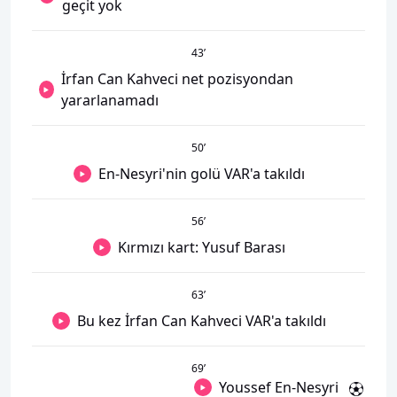
geçit yok
43
’
İrfan Can Kahveci net pozisyondan
yararlanamadı
50
’
En-Nesyri'nin golü VAR'a takıldı
56
’
Kırmızı kart: Yusuf Barası
63
’
Bu kez İrfan Can Kahveci VAR'a takıldı
69
’
Youssef En-Nesyri