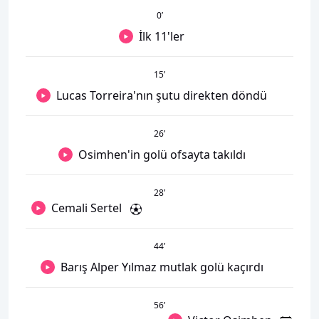
0
’
İlk 11'ler
15
’
Lucas Torreira'nın şutu direkten döndü
26
’
Osimhen'in golü ofsayta takıldı
28
’
Cemali Sertel
44
’
Barış Alper Yılmaz mutlak golü kaçırdı
56
’