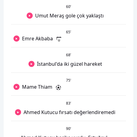
60
’
Umut Meraş gole çok yaklaştı
65
’
Emre Akbaba
68
’
İstanbul'da iki güzel hareket
75
’
Mame Thiam
83
’
Ahmed Kutucu fırsatı değerlendiremedi
90
’