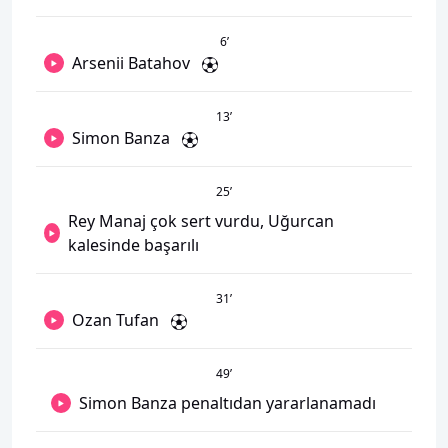
6
’
Arsenii Batahov
13
’
Simon Banza
25
’
Rey Manaj çok sert vurdu, Uğurcan
kalesinde başarılı
31
’
Ozan Tufan
49
’
Simon Banza penaltıdan yararlanamadı