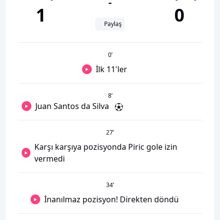
-
1
0
Paylaş
0
’
İlk 11'ler
8
’
Juan Santos da Silva
27
’
Karşı karşıya pozisyonda Piric gole izin
vermedi
34
’
İnanılmaz pozisyon! Direkten döndü