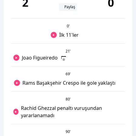
2
0
Paylaş
0
’
İlk 11'ler
21
’
Joao Figueiredo
69
’
Rams Başakşehir Crespo ile gole yaklaştı
80
’
Rachid Ghezzal penaltı vuruşundan
yararlanamadı
90
’