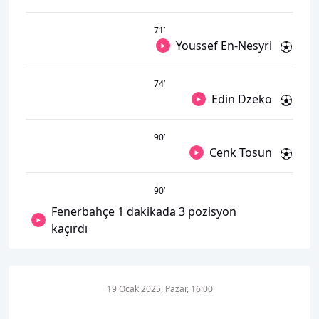
71
’
Youssef En-Nesyri
74
’
Edin Dzeko
90
’
Cenk Tosun
90
’
Fenerbahçe 1 dakikada 3 pozisyon
kaçırdı
19 Ocak 2025, Pazar, 16:00