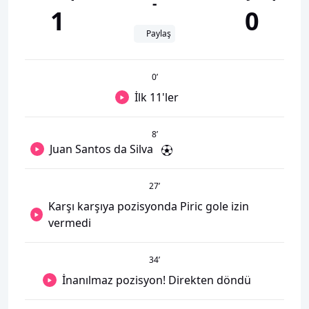
-
1
0
Paylaş
0
’
İlk 11'ler
8
’
Juan Santos da Silva
27
’
Karşı karşıya pozisyonda Piric gole izin
vermedi
34
’
İnanılmaz pozisyon! Direkten döndü