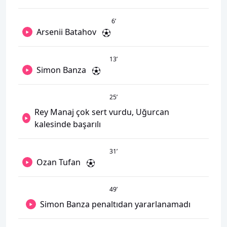
6
’
Arsenii Batahov
13
’
Simon Banza
25
’
Rey Manaj çok sert vurdu, Uğurcan
kalesinde başarılı
31
’
Ozan Tufan
49
’
Simon Banza penaltıdan yararlanamadı