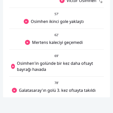
Victor Osimhen
57
’
Osimhen ikinci gole yaklaştı
62
’
Mertens kaleciyi geçemedi
69
’
Osimhen'in golünde bir kez daha ofsayt
bayrağı havada
78
’
Galatasaray'ın golü 3. kez ofsayta takıldı