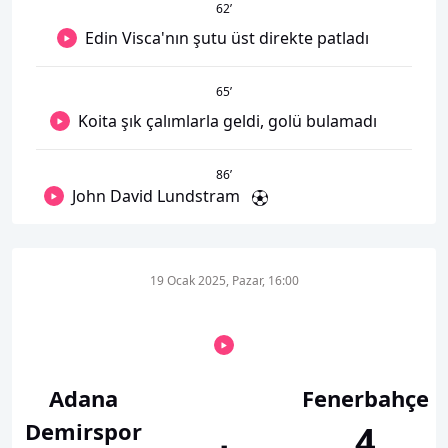
62
’
Edin Visca'nın şutu üst direkte patladı
65
’
Koita şık çalımlarla geldi, golü bulamadı
86
’
John David Lundstram
19 Ocak 2025, Pazar, 16:00
Adana
Fenerbahçe
Demirspor
4
-