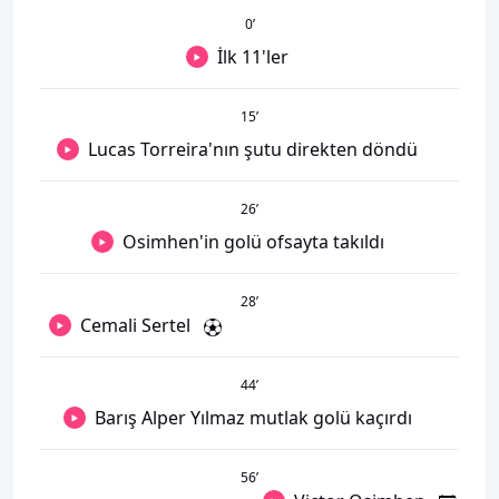
0
’
İlk 11'ler
15
’
Lucas Torreira'nın şutu direkten döndü
26
’
Osimhen'in golü ofsayta takıldı
28
’
Cemali Sertel
44
’
Barış Alper Yılmaz mutlak golü kaçırdı
56
’