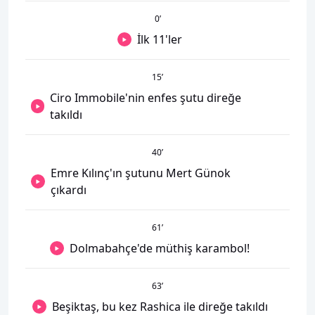
0
’
İlk 11'ler
15
’
Ciro Immobile'nin enfes şutu direğe
takıldı
40
’
Emre Kılınç'ın şutunu Mert Günok
çıkardı
61
’
Dolmabahçe'de müthiş karambol!
63
’
Beşiktaş, bu kez Rashica ile direğe takıldı