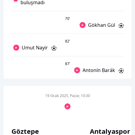
buluşmadı
70
’
Gökhan Gül
82
’
Umut Nayir
87
’
Antonín Barák
19 Ocak 2025, Pazar, 10:30
Göztepe
Antalyaspor