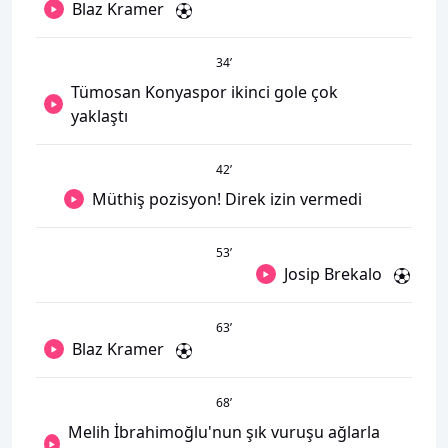
Blaz Kramer
34
’
Tümosan Konyaspor ikinci gole çok
yaklaştı
42
’
Müthiş pozisyon! Direk izin vermedi
53
’
Josip Brekalo
63
’
Blaz Kramer
68
’
Melih İbrahimoğlu'nun şık vuruşu ağlarla