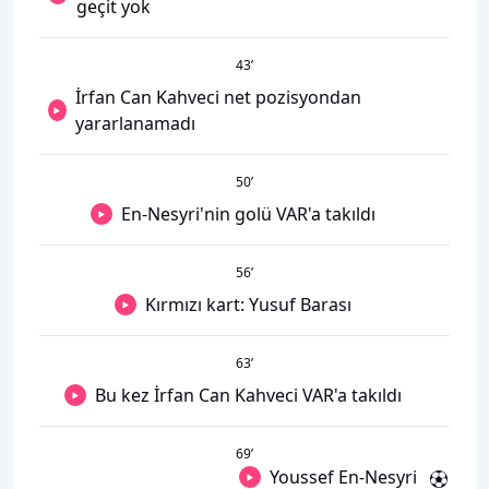
geçit yok
43
’
İrfan Can Kahveci net pozisyondan
yararlanamadı
50
’
En-Nesyri'nin golü VAR'a takıldı
56
’
Kırmızı kart: Yusuf Barası
63
’
Bu kez İrfan Can Kahveci VAR'a takıldı
69
’
Youssef En-Nesyri