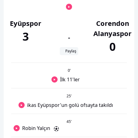
Eyüpspor
Corendon
Alanyaspor
3
-
0
Paylaş
0
’
İlk 11'ler
25
’
ikas Eyüpspor'un golü ofsayta takıldı
45
’
Robin Yalçın