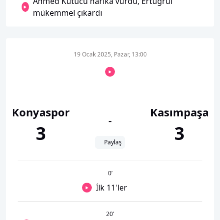
Ahmed Kutucu harika vurdu, Ertuğrul
mükemmel çıkardı
19 Ocak 2025, Pazar, 13:00
Konyaspor
Kasımpaşa
-
3
3
Paylaş
0
’
İlk 11'ler
20
’