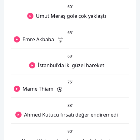
60
’
Umut Meraş gole çok yaklaştı
65
’
Emre Akbaba
68
’
İstanbul'da iki güzel hareket
75
’
Mame Thiam
83
’
Ahmed Kutucu fırsatı değerlendiremedi
90
’