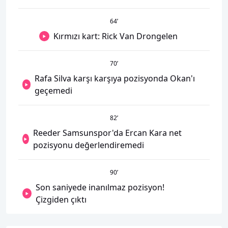
64
’
Kırmızı kart: Rick Van Drongelen
70
’
Rafa Silva karşı karşıya pozisyonda Okan'ı
geçemedi
82
’
Reeder Samsunspor'da Ercan Kara net
pozisyonu değerlendiremedi
90
’
Son saniyede inanılmaz pozisyon!
Çizgiden çıktı