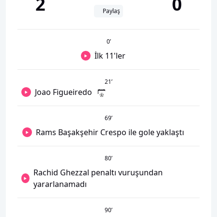
2
0
Paylaş
0
’
İlk 11'ler
21
’
Joao Figueiredo
69
’
Rams Başakşehir Crespo ile gole yaklaştı
80
’
Rachid Ghezzal penaltı vuruşundan
yararlanamadı
90
’