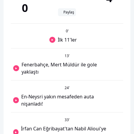
0
Paylaş
0
’
İlk 11'ler
13
’
Fenerbahçe, Mert Müldür ile gole
yaklaştı
24
’
En-Neysri yakın mesafeden auta
nişanladı!
33
’
İrfan Can Eğribayat'tan Nabil Alioui'ye