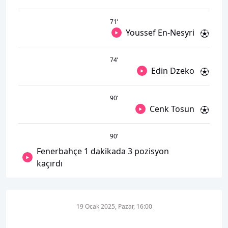
71
’
Youssef En-Nesyri
74
’
Edin Dzeko
90
’
Cenk Tosun
90
’
Fenerbahçe 1 dakikada 3 pozisyon
kaçırdı
19 Ocak 2025, Pazar, 16:00