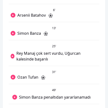
6
’
Arsenii Batahov
13
’
Simon Banza
25
’
Rey Manaj çok sert vurdu, Uğurcan
kalesinde başarılı
31
’
Ozan Tufan
49
’
Simon Banza penaltıdan yararlanamadı