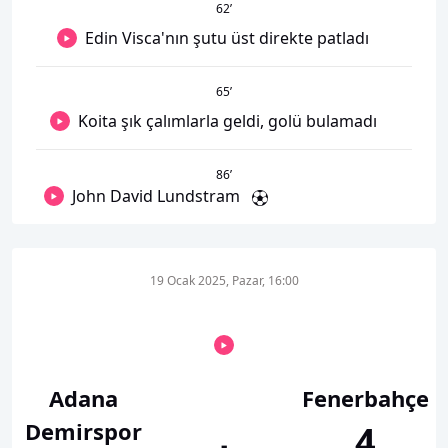
62
’
Edin Visca'nın şutu üst direkte patladı
65
’
Koita şık çalımlarla geldi, golü bulamadı
86
’
John David Lundstram
19 Ocak 2025, Pazar, 16:00
Adana
Fenerbahçe
Demirspor
4
-