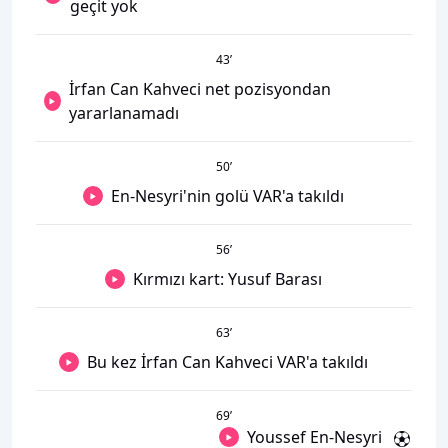
geçit yok
43
’
İrfan Can Kahveci net pozisyondan
yararlanamadı
50
’
En-Nesyri'nin golü VAR'a takıldı
56
’
Kırmızı kart: Yusuf Barası
63
’
Bu kez İrfan Can Kahveci VAR'a takıldı
69
’
Youssef En-Nesyri