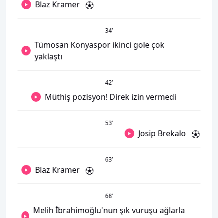
Blaz Kramer
34
’
Tümosan Konyaspor ikinci gole çok
yaklaştı
42
’
Müthiş pozisyon! Direk izin vermedi
53
’
Josip Brekalo
63
’
Blaz Kramer
68
’
Melih İbrahimoğlu'nun şık vuruşu ağlarla