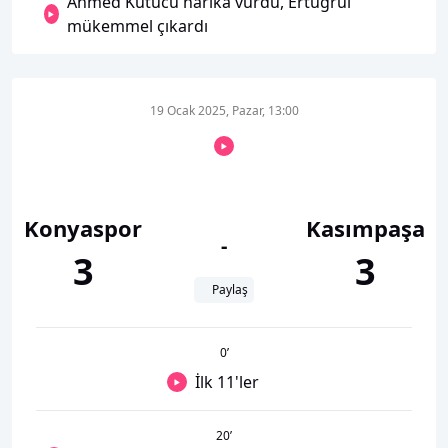
Ahmed Kutucu harika vurdu, Ertuğrul
mükemmel çıkardı
19 Ocak 2025, Pazar, 13:00
Konyaspor
Kasımpaşa
-
3
3
Paylaş
0
’
İlk 11'ler
20
’