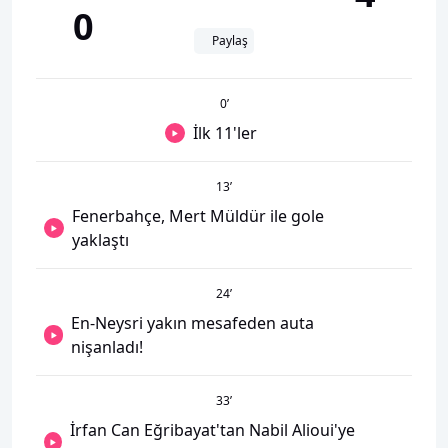
0
Paylaş
0
’
İlk 11'ler
13
’
Fenerbahçe, Mert Müldür ile gole
yaklaştı
24
’
En-Neysri yakın mesafeden auta
nişanladı!
33
’
İrfan Can Eğribayat'tan Nabil Alioui'ye