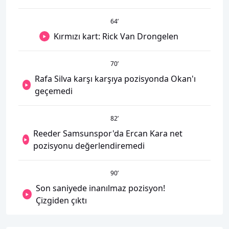
64
’
Kırmızı kart: Rick Van Drongelen
70
’
Rafa Silva karşı karşıya pozisyonda Okan'ı
geçemedi
82
’
Reeder Samsunspor'da Ercan Kara net
pozisyonu değerlendiremedi
90
’
Son saniyede inanılmaz pozisyon!
Çizgiden çıktı