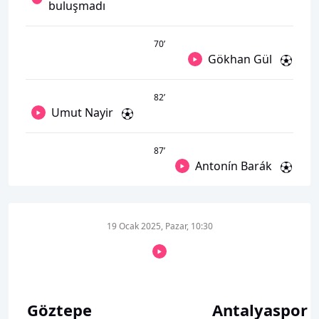
buluşmadı
70
’
Gökhan Gül
82
’
Umut Nayir
87
’
Antonín Barák
19 Ocak 2025, Pazar, 10:30
Göztepe
Antalyaspor