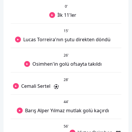
0
’
İlk 11'ler
15
’
Lucas Torreira'nın şutu direkten döndü
26
’
Osimhen'in golü ofsayta takıldı
28
’
Cemali Sertel
44
’
Barış Alper Yılmaz mutlak golü kaçırdı
56
’