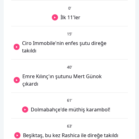
0
’
İlk 11'ler
15
’
Ciro Immobile'nin enfes şutu direğe
takıldı
40
’
Emre Kılınç'ın şutunu Mert Günok
çıkardı
61
’
Dolmabahçe'de müthiş karambol!
63
’
Beşiktaş, bu kez Rashica ile direğe takıldı