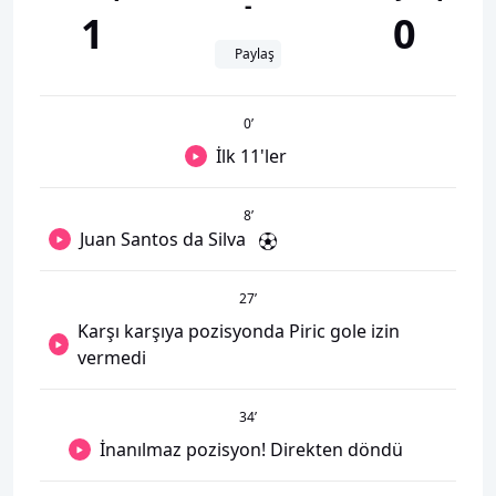
-
1
0
Paylaş
0
’
İlk 11'ler
8
’
Juan Santos da Silva
27
’
Karşı karşıya pozisyonda Piric gole izin
vermedi
34
’
İnanılmaz pozisyon! Direkten döndü