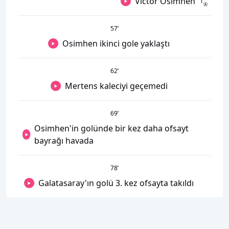
Victor Osimhen
57
’
Osimhen ikinci gole yaklaştı
62
’
Mertens kaleciyi geçemedi
69
’
Osimhen'in golünde bir kez daha ofsayt
bayrağı havada
78
’
Galatasaray'ın golü 3. kez ofsayta takıldı