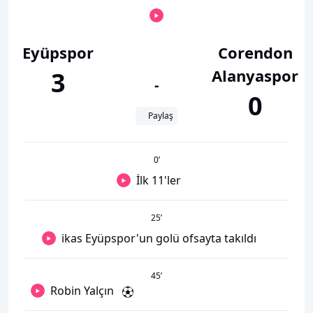
Eyüpspor
Corendon
Alanyaspor
3
-
0
Paylaş
0
’
İlk 11'ler
25
’
ikas Eyüpspor'un golü ofsayta takıldı
45
’
Robin Yalçın