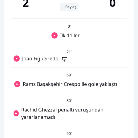
2
0
Paylaş
0
’
İlk 11'ler
21
’
Joao Figueiredo
69
’
Rams Başakşehir Crespo ile gole yaklaştı
80
’
Rachid Ghezzal penaltı vuruşundan
yararlanamadı
90
’