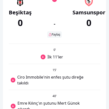
Beşiktaş
Samsunspor
0
0
-
Paylaş
0
’
İlk 11'ler
15
’
Ciro Immobile'nin enfes şutu direğe
takıldı
40
’
Emre Kılınç'ın şutunu Mert Günok