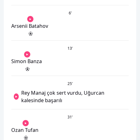
6
’
Arsenii Batahov
13
’
Simon Banza
25
’
Rey Manaj çok sert vurdu, Uğurcan
kalesinde başarılı
31
’
Ozan Tufan