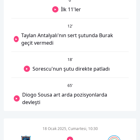
0
’
İlk 11'ler
12
’
Taylan Antalyalı'nın sert şutunda Burak
geçit vermedi
18
’
Sorescu'nun şutu direkte patladı
65
’
Diogo Sousa art arda pozisyonlarda
devleşti
18 Ocak 2025, Cumartesi, 10:30