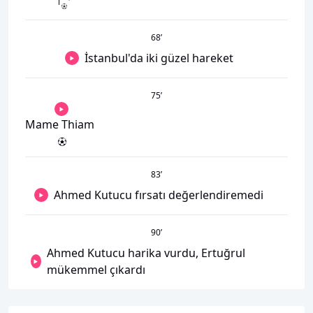
68
’
İstanbul'da iki güzel hareket
75
’
Mame Thiam
83
’
Ahmed Kutucu fırsatı değerlendiremedi
90
’
Ahmed Kutucu harika vurdu, Ertuğrul
mükemmel çıkardı