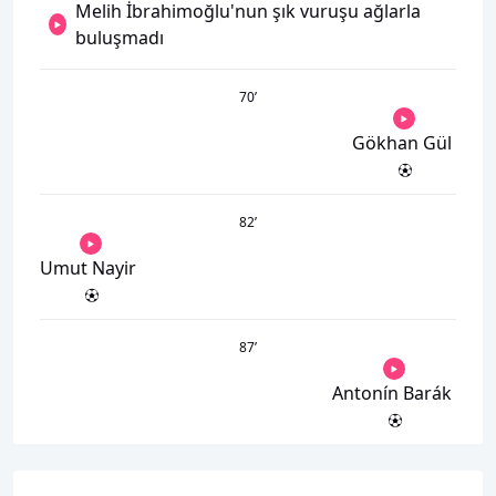
Melih İbrahimoğlu'nun şık vuruşu ağlarla
buluşmadı
70
’
Gökhan Gül
82
’
Umut Nayir
87
’
Antonín Barák