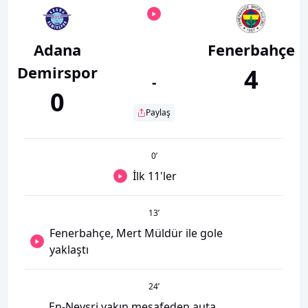
Adana
Fenerbahçe
Demirspor
4
-
0
Paylaş
0
’
İlk 11'ler
13
’
Fenerbahçe, Mert Müldür ile gole
yaklaştı
24
’
En-Neysri yakın mesafeden auta