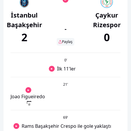
İstanbul
Çaykur
Başakşehir
Rizespor
-
2
0
Paylaş
0
’
İlk 11'ler
21
’
Joao Figueiredo
69
’
Rams Başakşehir Crespo ile gole yaklaştı