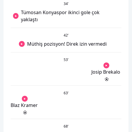
34
’
Tümosan Konyaspor ikinci gole çok
yaklaştı
42
’
Müthiş pozisyon! Direk izin vermedi
53
’
Josip Brekalo
63
’
Blaz Kramer
68
’