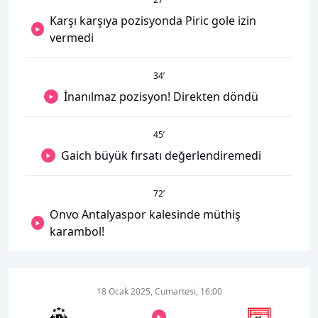
Karşı karşıya pozisyonda Piric gole izin
vermedi
34
’
İnanılmaz pozisyon! Direkten döndü
45
’
Gaich büyük fırsatı değerlendiremedi
72
’
Onvo Antalyaspor kalesinde müthiş
karambol!
18 Ocak 2025, Cumartesi, 16:00