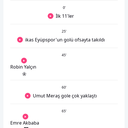
0
’
İlk 11'ler
25
’
ikas Eyüpspor'un golü ofsayta takıldı
45
’
Robin Yalçın
60
’
Umut Meraş gole çok yaklaştı
65
’
Emre Akbaba