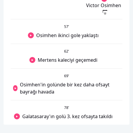
Victor Osimhen
57
’
Osimhen ikinci gole yaklaştı
62
’
Mertens kaleciyi geçemedi
69
’
Osimhen'in golünde bir kez daha ofsayt
bayrağı havada
78
’
Galatasaray'ın golü 3. kez ofsayta takıldı