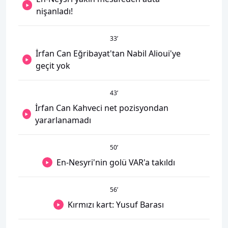
nişanladı!
33
’
İrfan Can Eğribayat'tan Nabil Alioui'ye
geçit yok
43
’
İrfan Can Kahveci net pozisyondan
yararlanamadı
50
’
En-Nesyri'nin golü VAR'a takıldı
56
’
Kırmızı kart: Yusuf Barası