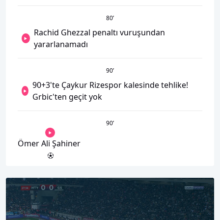
80
’
Rachid Ghezzal penaltı vuruşundan
yararlanamadı
90
’
90+3'te Çaykur Rizespor kalesinde tehlike!
Grbic'ten geçit yok
90
’
Ömer Ali Şahiner