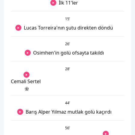
İlk 11'ler
15
’
Lucas Torreira'nın şutu direkten döndü
26
’
Osimhen'in golü ofsayta takıldı
28
’
Cemali Sertel
44
’
Barış Alper Yılmaz mutlak golü kaçırdı
56
’