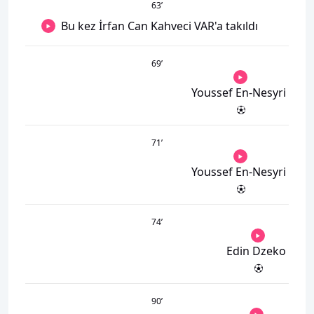
63
’
Bu kez İrfan Can Kahveci VAR'a takıldı
69
’
Youssef En-Nesyri
71
’
Youssef En-Nesyri
74
’
Edin Dzeko
90
’