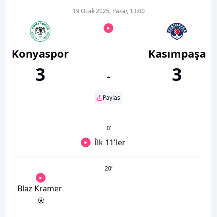
19 Ocak 2025, Pazar, 13:00
Konyaspor
Kasımpaşa
3
3
-
Paylaş
0
’
İlk 11'ler
20
’
Blaz Kramer