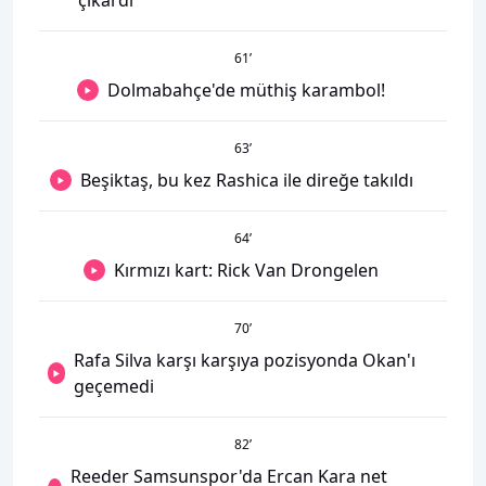
çıkardı
61
’
Dolmabahçe'de müthiş karambol!
63
’
Beşiktaş, bu kez Rashica ile direğe takıldı
64
’
Kırmızı kart: Rick Van Drongelen
70
’
Rafa Silva karşı karşıya pozisyonda Okan'ı
geçemedi
82
’
Reeder Samsunspor'da Ercan Kara net