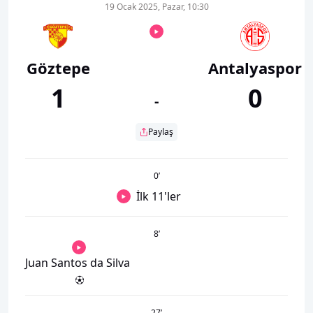
19 Ocak 2025, Pazar, 10:30
Göztepe
Antalyaspor
1
0
-
Paylaş
0
’
İlk 11'ler
8
’
Juan Santos da Silva
27
’