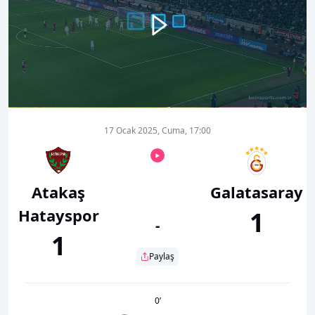
00:00
01:11
17 Ocak 2025, Cuma, 17:00
Atakaş
Galatasaray
Hatayspor
1
-
1
Paylaş
0
’