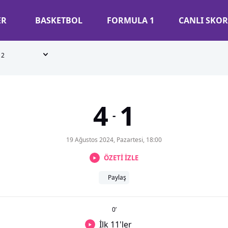
ER
BASKETBOL
FORMULA 1
CANLI SKOR
2
4
1
-
19 Ağustos 2024, Pazartesi, 18:00
ÖZETİ İZLE
Paylaş
0
’
İlk 11'ler