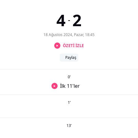
4
2
-
18 Ağustos 2024, Pazar, 18:45
ÖZETİ İZLE
Paylaş
0
’
İlk 11'ler
1
’
13
’