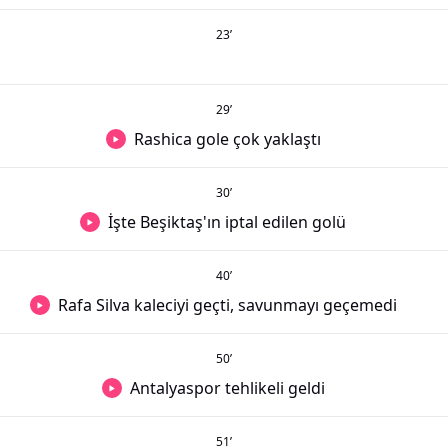
23
’
29
’
Rashica gole çok yaklaştı
30
’
İşte Beşiktaş'ın iptal edilen golü
40
’
Rafa Silva kaleciyi geçti, savunmayı geçemedi
50
’
Antalyaspor tehlikeli geldi
51
’