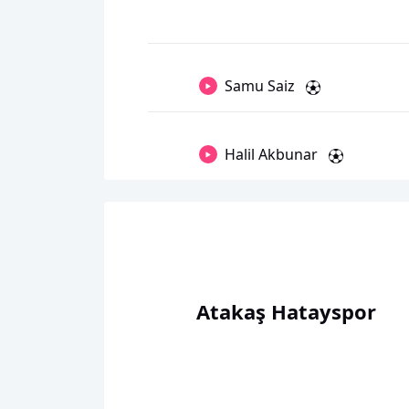
Samu Saiz
Halil Akbunar
Atakaş Hatayspor