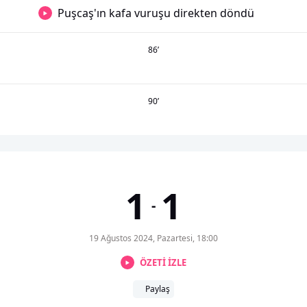
Puşcaş'ın kafa vuruşu direkten döndü
86
’
90
’
1
1
-
19 Ağustos 2024, Pazartesi, 18:00
ÖZETİ İZLE
Paylaş