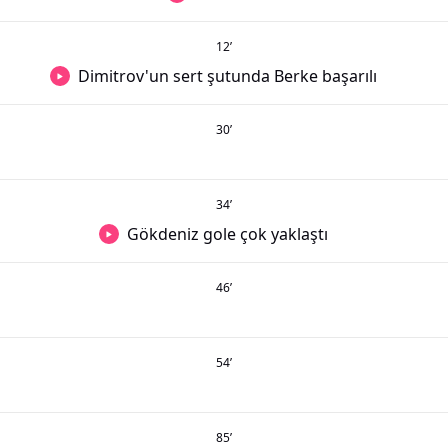
12
’
Dimitrov'un sert şutunda Berke başarılı
30
’
34
’
Gökdeniz gole çok yaklaştı
46
’
54
’
85
’