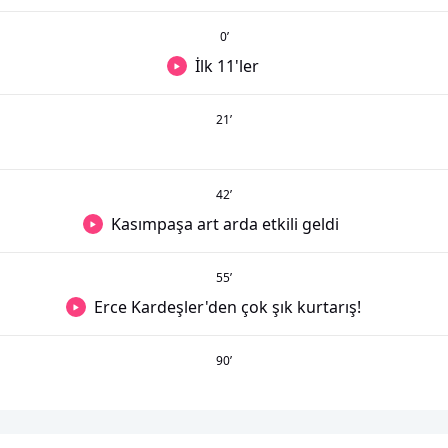
0
’
İlk 11'ler
21
’
42
’
Kasımpaşa art arda etkili geldi
55
’
Erce Kardeşler'den çok şık kurtarış!
90
’