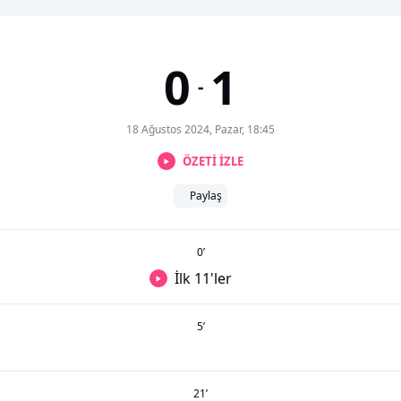
0
1
-
18 Ağustos 2024, Pazar, 18:45
ÖZETİ İZLE
Paylaş
0
’
İlk 11'ler
5
’
21
’