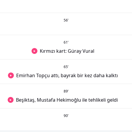
56
’
61
’
Kırmızı kart: Güray Vural
65
’
Emirhan Topçu attı, bayrak bir kez daha kalktı
89
’
Beşiktaş, Mustafa Hekimoğlu ile tehlikeli geldi
90
’