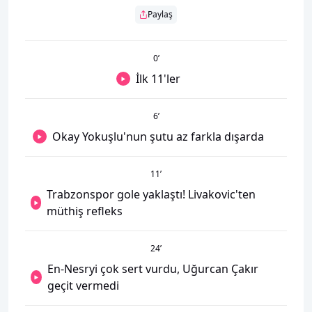
Paylaş
0
’
İlk 11'ler
6
’
Okay Yokuşlu'nun şutu az farkla dışarda
11
’
Trabzonspor gole yaklaştı! Livakovic'ten
müthiş refleks
24
’
En-Nesryi çok sert vurdu, Uğurcan Çakır
geçit vermedi