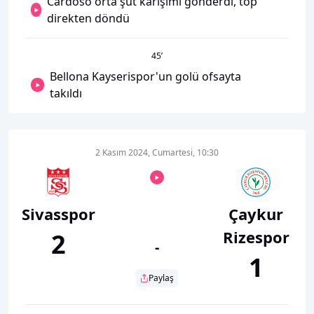
Cardoso orta şut karışımı gönderdi, top
direkten döndü
45
’
Bellona Kayserispor'un golü ofsayta
takıldı
2 Kasım 2024, Cumartesi, 10:30
Sivasspor
Çaykur
Rizespor
2
-
1
Paylaş