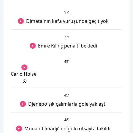
17
’
Dimata'nın kafa vuruşunda geçit yok
23
’
Emre Kılınç penaltı bekledi
45
’
Carlo Holse
45
’
Djenepo şık çalımlarla gole yaklaştı
48
’
Mouandilmadji'nin golü ofsayta takıldı