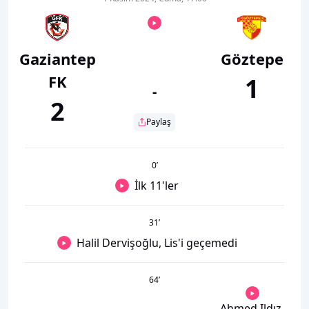
Gaziantep
Göztepe
FK
1
-
2
Paylaş
0
’
İlk 11'ler
31
’
Halil Dervişoğlu, Lis'i geçemedi
64
’
Ahmed Ildız