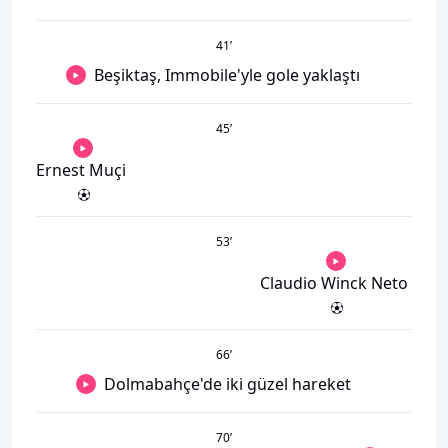
41
’
Beşiktaş, Immobile'yle gole yaklaştı
45
’
Ernest Muçi
53
’
Claudio Winck Neto
66
’
Dolmabahçe'de iki güzel hareket
70
’