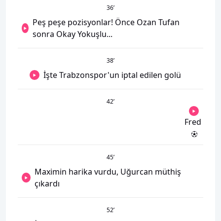
36
’
Peş peşe pozisyonlar! Önce Ozan Tufan
sonra Okay Yokuşlu...
38
’
İşte Trabzonspor'un iptal edilen golü
42
’
Fred
45
’
Maximin harika vurdu, Uğurcan müthiş
çıkardı
52
’