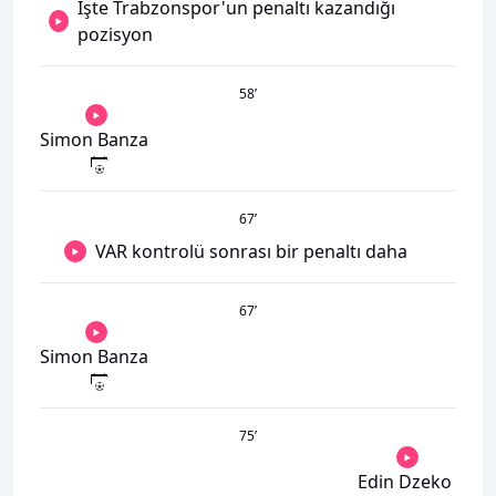
İşte Trabzonspor'un penaltı kazandığı
pozisyon
58
’
Simon Banza
67
’
VAR kontrolü sonrası bir penaltı daha
67
’
Simon Banza
75
’
Edin Dzeko