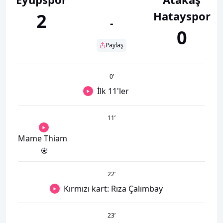
Hatayspor
2
-
0
Paylaş
0
’
İlk 11'ler
11
’
Mame Thiam
22
’
Kırmızı kart: Rıza Çalımbay
23
’