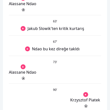
Alassane Ndao
63
’
Jakub Slowik'ten kritik kurtarış
67
’
Ndao bu kez direğe takldı
73
’
Alassane Ndao
90
’
Krzysztof Piatek