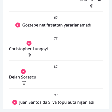
69
’
Göztepe net fırsattan yararlanamadı
77
’
Christopher Lungoyi
82
’
Deian Sorescu
90
’
Juan Santos da Silva topu auta nişanladı