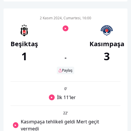
2 Kasım 2024, Cumartesi, 16:00
Beşiktaş
Kasımpaşa
1
3
-
Paylaş
0
’
İlk 11'ler
22
’
Kasımpaşa tehlikeli geldi Mert geçit
vermedi