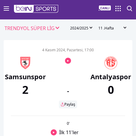
TRENDYOL SÜPER LİG
2024/2025
11 .Hafta
4 Kasım 2024, Pazartesi, 17:00
Samsunspor
Antalyaspor
2
0
-
Paylaş
0
’
İlk 11'ler