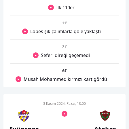
İlk 11'ler
11
’
Lopes şık çalımlarla gole yaklaştı
21
’
Seferi direği geçemedi
64
’
Musah Mohammed kırmızı kart gördü
3 Kasım 2024, Pazar, 13:00
Eyüpspor
Atakaş