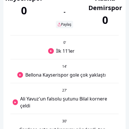
Demirspor
0
-
0
Paylaş
0
’
İlk 11'ler
14
’
Bellona Kayserispor gole çok yaklaştı
27
’
Ali Yavuz'un falsolu şutunu Bilal kornere
çeldi
30
’