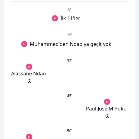
0
’
İlk 11'ler
19
’
Muhammed'den Ndao'ya geçit yok
32
’
Alassane Ndao
45
’
Paul-José M'Poku
50
’