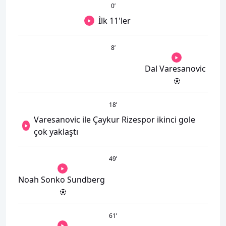
0
’
İlk 11'ler
8
’
Dal Varesanovic
18
’
Varesanovic ile Çaykur Rizespor ikinci gole
çok yaklaştı
49
’
Noah Sonko Sundberg
61
’