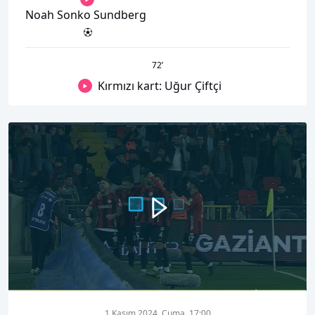
Noah Sonko Sundberg
72
’
Kırmızı kart: Uğur Çiftçi
00:00
01:20
1 Kasım 2024, Cuma, 17:00