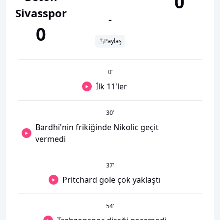
0
Sivasspor
-
0
Paylaş
0
’
İlk 11'ler
30
’
Bardhi'nin frikiğinde Nikolic geçit
vermedi
37
’
Pritchard gole çok yaklaştı
54
’