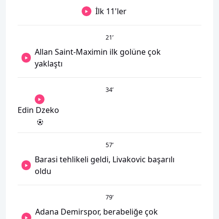
İlk 11'ler
21
’
Allan Saint-Maximin ilk golüne çok
yaklaştı
34
’
Edin Dzeko
57
’
Barasi tehlikeli geldi, Livakovic başarılı
oldu
79
’
Adana Demirspor, berabeliğe çok