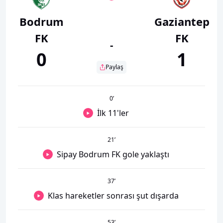
Bodrum
Gaziantep
FK
FK
-
0
1
Paylaş
0
’
İlk 11'ler
21
’
Sipay Bodrum FK gole yaklaştı
37
’
Klas hareketler sonrası şut dışarda
53
’