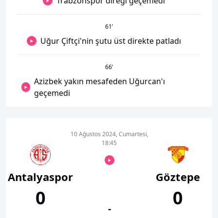
Trabzonspor direği geçemedi
61
’
Uğur Çiftçi'nin şutu üst direkte patladı
66
’
Azizbek yakın mesafeden Uğurcan'ı
geçemedi
10 Ağustos 2024, Cumartesi,
18:45
Antalyaspor
Göztepe
0
0
-