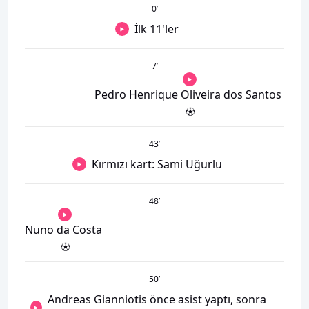
0
’
İlk 11'ler
7
’
Pedro Henrique Oliveira dos Santos
43
’
Kırmızı kart: Sami Uğurlu
48
’
Nuno da Costa
50
’
Andreas Gianniotis önce asist yaptı, sonra