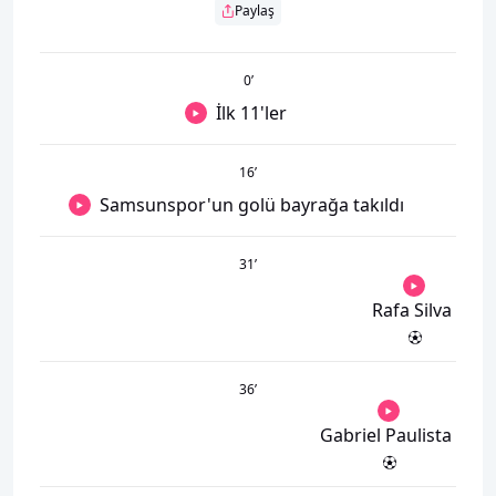
Paylaş
0
’
İlk 11'ler
16
’
Samsunspor'un golü bayrağa takıldı
31
’
Rafa Silva
36
’
Gabriel Paulista