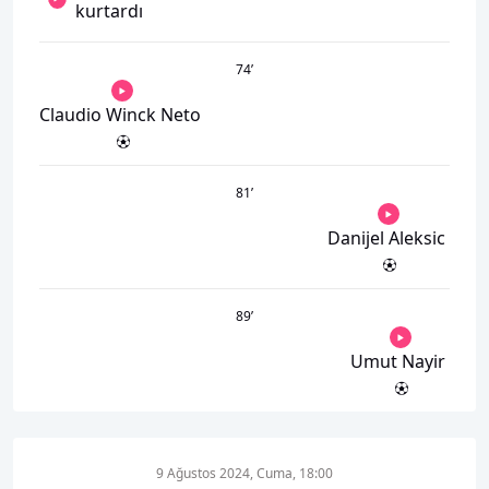
kurtardı
74
’
Claudio Winck Neto
81
’
Danijel Aleksic
89
’
Umut Nayir
9 Ağustos 2024, Cuma, 18:00