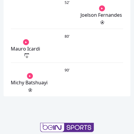
52
’
Joelson Fernandes
80
’
Mauro Icardi
90
’
Michy Batshuayi