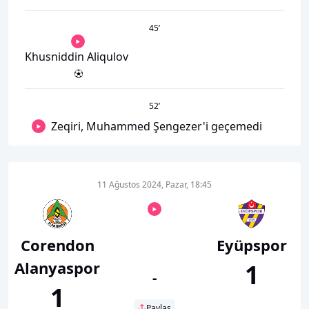
45
’
Khusniddin Aliqulov
52
’
Zeqiri, Muhammed Şengezer'i geçemedi
11 Ağustos 2024, Pazar, 18:45
Corendon
Eyüpspor
Alanyaspor
1
-
1
Paylaş