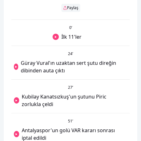
Paylaş
0
’
İlk 11'ler
24
’
Güray Vural'ın uzaktan sert şutu direğin
dibinden auta çıktı
27
’
Kubilay Kanatsızkuş'un şutunu Piric
zorlukla çeldi
51
’
Antalyaspor'un golü VAR kararı sonrası
iptal edildi