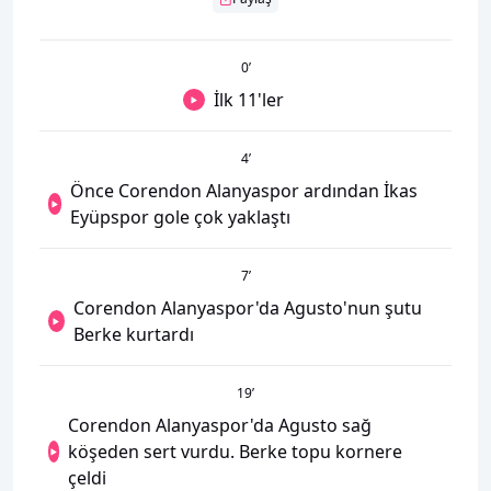
0
’
İlk 11'ler
4
’
Önce Corendon Alanyaspor ardından İkas
Eyüpspor gole çok yaklaştı
7
’
Corendon Alanyaspor'da Agusto'nun şutu
Berke kurtardı
19
’
Corendon Alanyaspor'da Agusto sağ
köşeden sert vurdu. Berke topu kornere
çeldi