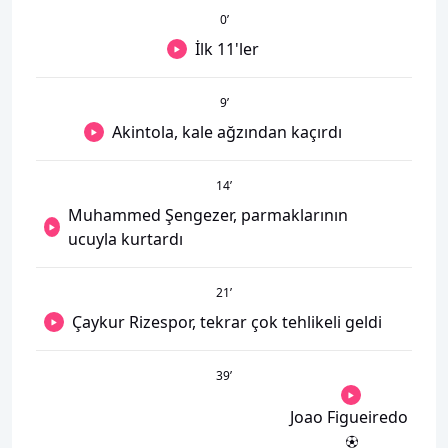
0
’
İlk 11'ler
9
’
Akintola, kale ağzından kaçırdı
14
’
Muhammed Şengezer, parmaklarının
ucuyla kurtardı
21
’
Çaykur Rizespor, tekrar çok tehlikeli geldi
39
’
Joao Figueiredo