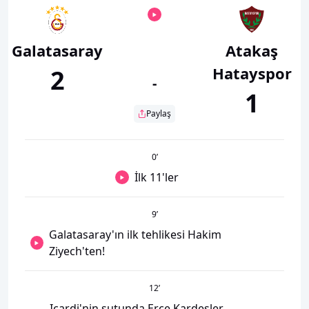
Galatasaray
Atakaş
Hatayspor
2
-
1
Paylaş
0
’
İlk 11'ler
9
’
Galatasaray'ın ilk tehlikesi Hakim
Ziyech'ten!
12
’
Icardi'nin şutunda Erce Kardeşler