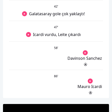
42
’
Galatasaray gole çok yaklaştı!
47
’
Icardi vurdu, Leite çıkardı
58
’
Davinson Sanchez
86
’
Mauro Icardi