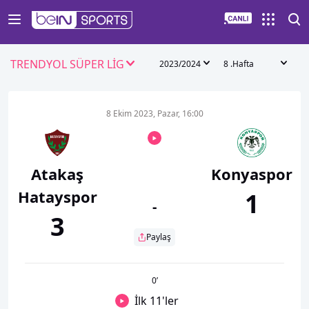
TRENDYOL SÜPER LİG
2023/2024
8 .Hafta
8 Ekim 2023, Pazar, 16:00
Atakaş
Konyaspor
Hatayspor
1
-
3
Paylaş
0
’
İlk 11'ler