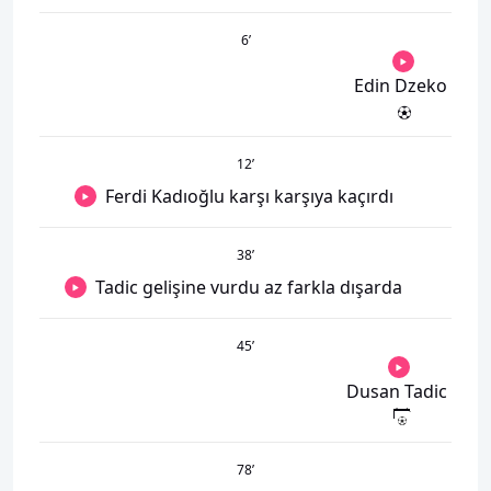
6
’
Edin Dzeko
12
’
Ferdi Kadıoğlu karşı karşıya kaçırdı
38
’
Tadic gelişine vurdu az farkla dışarda
45
’
Dusan Tadic
78
’