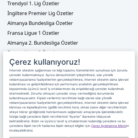
Trendyol 1. Lig Özetler
İngiltere Premier Lig Özetler
Almanya Bundesliga Özetler
Fransa Ligue 1 Özetler
Almanya 2. Bundesliga Özetler
Fransa Ligue 2 Özetler
Çerez kullanıyoruz!
Tenis
İnternet sitesinin sağlanması ve bilgi toplumu hizmetlerinin sunulması için zorunlu
Video Liste
çerezler kullanmaktayız. Ayrıca deneyiminizin iyileştirilmesi, size yönelik
reklam/pazarlama faaliyetlerinin gerçekleştirilmesi, internet sitesinin daha işlevsel
Foto Galeriler
kullanılması ve geliştirilebilmesi için performans analizinin gerçekleştirilmesi
kapsamında üçüncü taraf iş ortaklarımızın da erişebileceği çerezler kullanılmak
istenmektedir. Zorunlu olmayan çerezler onay vermediğiniz durumlarda
kullanılmayacaktır. Kişisel verileriniz tercihinize bağlı olarak size yönelik
Üyelik
Yayın Akışı
Reklam
Site Sözleşmesi
reklam/pazarlama faaliyetlerinin gerçekleştirilmesi, internet sitesinin daha işlevsel
kılınması ve kişiselleştirme (gizlilik tercihiniz hariç olmak üzere diğer tercihlerinizin
Künye ve İletişim
Çerez Politikası
siteye tekrar girdiğinizde hatırlanmasını sağlamak) amaçlarıyla işlenebilecektir.
İsteğe bağlı çerezlere ilişkin tercihlerinizi “Ayarlar” ibaresine tıklayarak
Çerez Yönetimi
Veri Sahibi Başvuru Formu
belirtebilirsiniz. Bizim ve üçüncü taraf iş ortaklarımızın kullandığı çerezlere ve bu
çerezlere ilişkin tercih haklarına ilişkin detaylı bilgiler için
Çerez Aydınlatma Metni
ni
Nereden İzlerim
inceleyebilirsiniz.