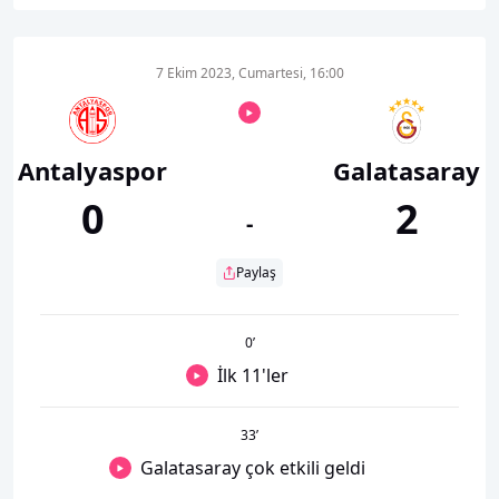
7 Ekim 2023, Cumartesi, 16:00
Antalyaspor
Galatasaray
0
2
-
Paylaş
0
’
İlk 11'ler
33
’
Galatasaray çok etkili geldi