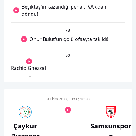
Beşiktaş'ın kazandığı penaltı VAR'dan
döndü!
78
’
Onur Bulut'un golü ofsayta takıldı!
90
’
Rachid Ghezzal
8 Ekim 2023, Pazar, 10:30
Çaykur
Samsunspor
Rizespor