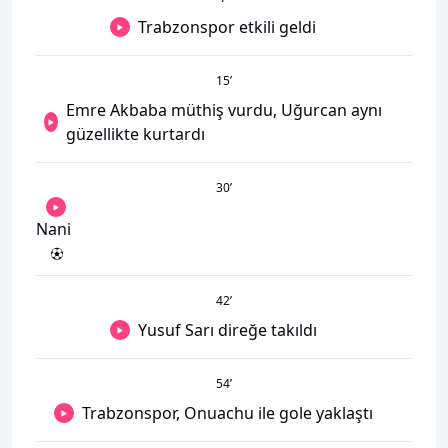
Trabzonspor etkili geldi
15
’
Emre Akbaba müthiş vurdu, Uğurcan aynı
güzellikte kurtardı
30
’
Nani
42
’
Yusuf Sarı direğe takıldı
54
’
Trabzonspor, Onuachu ile gole yaklaştı