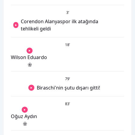
3
’
Corendon Alanyaspor ilk atağında
tehlikeli geldi
18
’
Wilson Eduardo
79
’
Biraschi'nin şutu dışarı gitti!
83
’
Oğuz Aydın