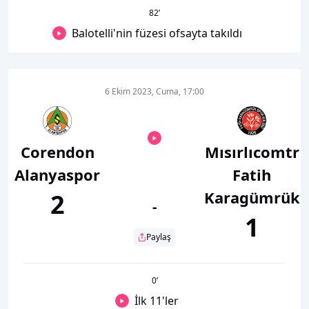
82
’
Balotelli'nin füzesi ofsayta takıldı
6 Ekim 2023, Cuma, 17:00
Corendon
Mısırlıcomtr
Alanyaspor
Fatih
Karagümrük
2
-
1
Paylaş
0
’
İlk 11'ler