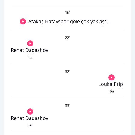
16
’
Atakaş Hatayspor gole çok yaklaştı!
22
’
Renat Dadashov
32
’
Louka Prip
53
’
Renat Dadashov