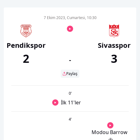
7 Ekim 2023, Cumartesi, 10:30
Pendikspor
Sivasspor
2
3
-
Paylaş
0
’
İlk 11'ler
4
’
Modou Barrow