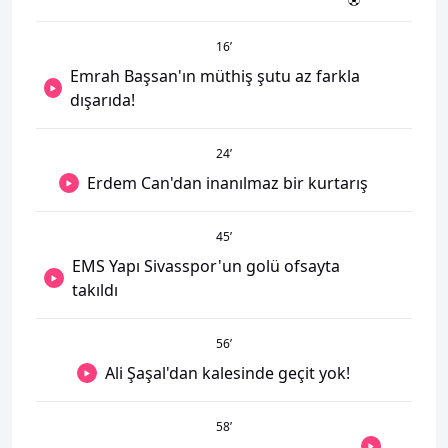
16
’
Emrah Başsan'ın müthiş şutu az farkla
dışarıda!
24
’
Erdem Can'dan inanılmaz bir kurtarış
45
’
EMS Yapı Sivasspor'un golü ofsayta
takıldı
56
’
Ali Şaşal'dan kalesinde geçit yok!
58
’