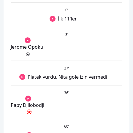
0
’
İlk 11'ler
3
’
Jerome Opoku
27
’
Piatek vurdu, Nita gole izin vermedi
36
’
Papy Djilobodji
60
’