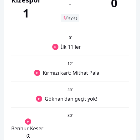
0
-
1
Paylaş
0
’
İlk 11'ler
12
’
Kırmızı kart: Mithat Pala
45
’
Gökhan'dan geçit yok!
80
’
Benhur Keser