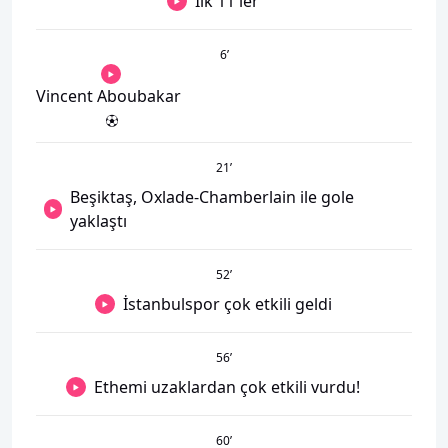
İlk 11'ler
6
’
Vincent Aboubakar
21
’
Beşiktaş, Oxlade-Chamberlain ile gole
yaklaştı
52
’
İstanbulspor çok etkili geldi
56
’
Ethemi uzaklardan çok etkili vurdu!
60
’