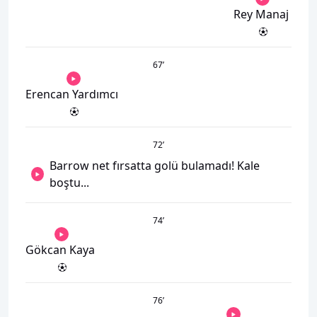
Rey Manaj
67
’
Erencan Yardımcı
72
’
Barrow net fırsatta golü bulamadı! Kale
boştu...
74
’
Gökcan Kaya
76
’