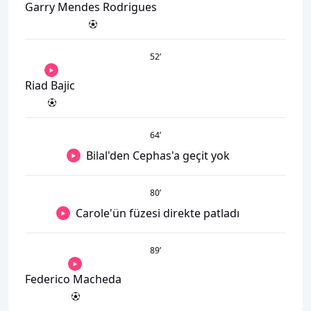
Garry Mendes Rodrigues
52
’
Riad Bajic
64
’
Bilal'den Cephas'a geçit yok
80
’
Carole'ün füzesi direkte patladı
89
’
Federico Macheda