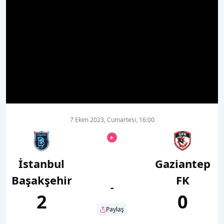
00:01
00:00
7 Ekim 2023, Cumartesi, 16:00
İstanbul
Gaziantep
Başakşehir
FK
-
2
0
Paylaş