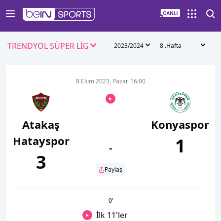
TRENDYOL SÜPER LİG
2023/2024
8 .Hafta
8 Ekim 2023, Pazar, 16:00
Atakaş
Konyaspor
Hatayspor
1
-
3
Paylaş
0
’
İlk 11'ler