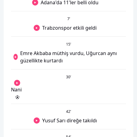
Adana'da 11'ler belli oldu
7
’
Trabzonspor etkili geldi
15
’
Emre Akbaba müthiş vurdu, Uğurcan aynı
güzellikte kurtardı
30
’
Nani
42
’
Yusuf Sarı direğe takıldı
54
’