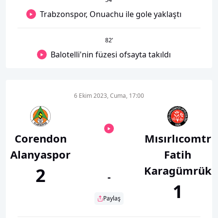
Trabzonspor, Onuachu ile gole yaklaştı
82
’
Balotelli'nin füzesi ofsayta takıldı
6 Ekim 2023, Cuma, 17:00
Corendon
Mısırlıcomtr
Alanyaspor
Fatih
Karagümrük
2
-
1
Paylaş