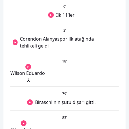
0
’
İlk 11'ler
3
’
Corendon Alanyaspor ilk atağında
tehlikeli geldi
18
’
Wilson Eduardo
79
’
Biraschi'nin şutu dışarı gitti!
83
’