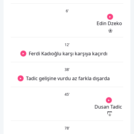
6
’
Edin Dzeko
12
’
Ferdi Kadıoğlu karşı karşıya kaçırdı
38
’
Tadic gelişine vurdu az farkla dışarda
45
’
Dusan Tadic
78
’