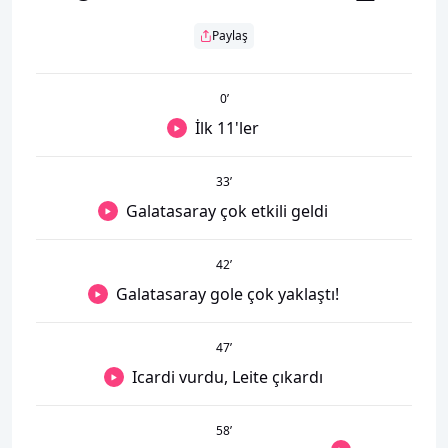
Paylaş
0
’
İlk 11'ler
33
’
Galatasaray çok etkili geldi
42
’
Galatasaray gole çok yaklaştı!
47
’
Icardi vurdu, Leite çıkardı
58
’