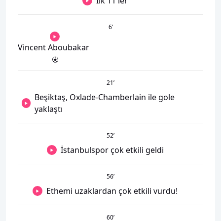
İlk 11'ler
6
’
Vincent Aboubakar
21
’
Beşiktaş, Oxlade-Chamberlain ile gole
yaklaştı
52
’
İstanbulspor çok etkili geldi
56
’
Ethemi uzaklardan çok etkili vurdu!
60
’