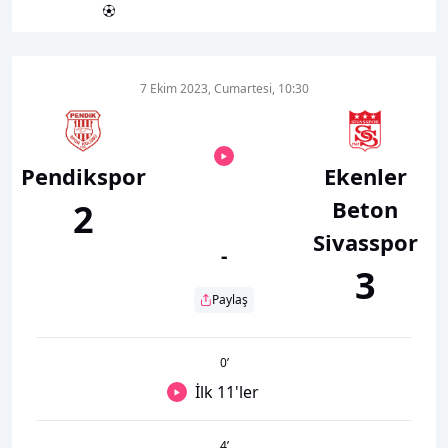
7 Ekim 2023, Cumartesi, 10:30
Pendikspor
Ekenler
Beton
2
Sivasspor
-
3
Paylaş
0
’
İlk 11'ler
4
’