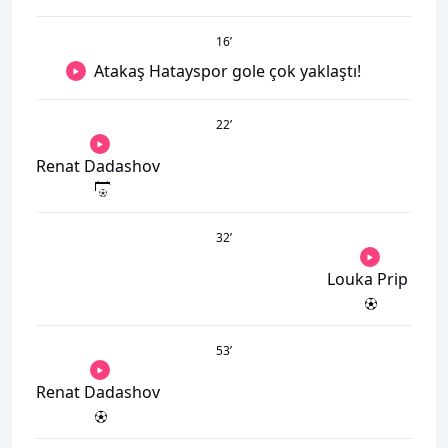
16
’
Atakaş Hatayspor gole çok yaklaştı!
22
’
Renat Dadashov
32
’
Louka Prip
53
’
Renat Dadashov