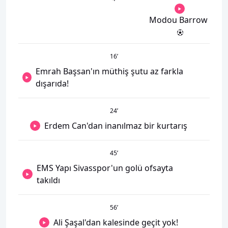
Modou Barrow
16
’
Emrah Başsan'ın müthiş şutu az farkla
dışarıda!
24
’
Erdem Can'dan inanılmaz bir kurtarış
45
’
EMS Yapı Sivasspor'un golü ofsayta
takıldı
56
’
Ali Şaşal'dan kalesinde geçit yok!