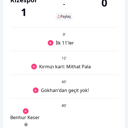
0
-
1
Paylaş
0
’
İlk 11'ler
12
’
Kırmızı kart: Mithat Pala
45
’
Gökhan'dan geçit yok!
80
’
Benhur Keser