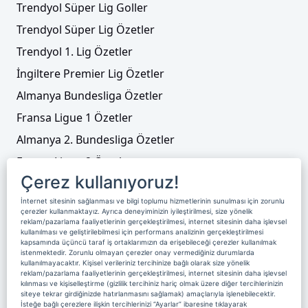
Trendyol Süper Lig Goller
Trendyol Süper Lig Özetler
Trendyol 1. Lig Özetler
İngiltere Premier Lig Özetler
Almanya Bundesliga Özetler
Fransa Ligue 1 Özetler
Almanya 2. Bundesliga Özetler
Fransa Ligue 2 Özetler
Çerez kullanıyoruz!
Tenis
İnternet sitesinin sağlanması ve bilgi toplumu hizmetlerinin sunulması için zorunlu
Video Liste
çerezler kullanmaktayız. Ayrıca deneyiminizin iyileştirilmesi, size yönelik
reklam/pazarlama faaliyetlerinin gerçekleştirilmesi, internet sitesinin daha işlevsel
Foto Galeriler
kullanılması ve geliştirilebilmesi için performans analizinin gerçekleştirilmesi
kapsamında üçüncü taraf iş ortaklarımızın da erişebileceği çerezler kullanılmak
istenmektedir. Zorunlu olmayan çerezler onay vermediğiniz durumlarda
kullanılmayacaktır. Kişisel verileriniz tercihinize bağlı olarak size yönelik
Üyelik
Yayın Akışı
Reklam
Site Sözleşmesi
reklam/pazarlama faaliyetlerinin gerçekleştirilmesi, internet sitesinin daha işlevsel
kılınması ve kişiselleştirme (gizlilik tercihiniz hariç olmak üzere diğer tercihlerinizin
Künye ve İletişim
Çerez Politikası
siteye tekrar girdiğinizde hatırlanmasını sağlamak) amaçlarıyla işlenebilecektir.
İsteğe bağlı çerezlere ilişkin tercihlerinizi “Ayarlar” ibaresine tıklayarak