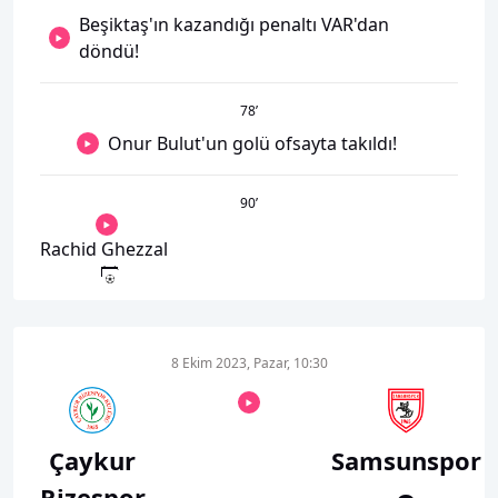
Beşiktaş'ın kazandığı penaltı VAR'dan
döndü!
78
’
Onur Bulut'un golü ofsayta takıldı!
90
’
Rachid Ghezzal
8 Ekim 2023, Pazar, 10:30
Çaykur
Samsunspor
Rizespor