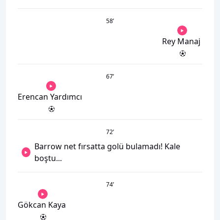
58
’
Rey Manaj
67
’
Erencan Yardımcı
72
’
Barrow net fırsatta golü bulamadı! Kale
boştu...
74
’
Gökcan Kaya