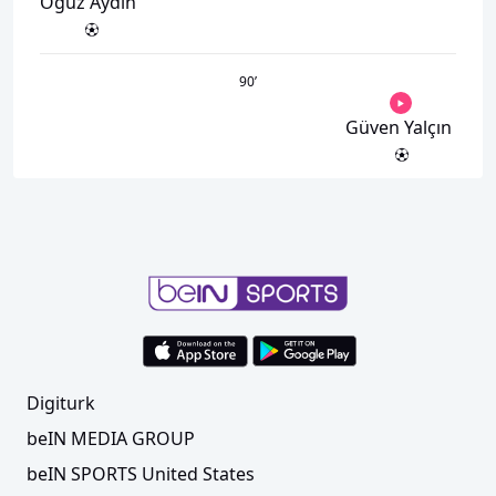
Oğuz Aydın
90
’
Güven Yalçın
Digiturk
beIN MEDIA GROUP
beIN SPORTS United States