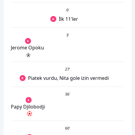
0
’
İlk 11'ler
3
’
Jerome Opoku
27
’
Piatek vurdu, Nita gole izin vermedi
36
’
Papy Djilobodji
60
’