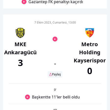
Gaziantep FK penaltıyı kaçırdı
7 Ekim 2023, Cumartesi, 13:00
MKE
Metro
Ankaragücü
Holding
Kayserispor
3
-
0
Paylaş
0
’
Başkentte 11'ler belli oldu