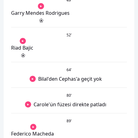
49
’
Garry Mendes Rodrigues
52
’
Riad Bajic
64
’
Bilal'den Cephas'a geçit yok
80
’
Carole'ün füzesi direkte patladı
89
’
Federico Macheda