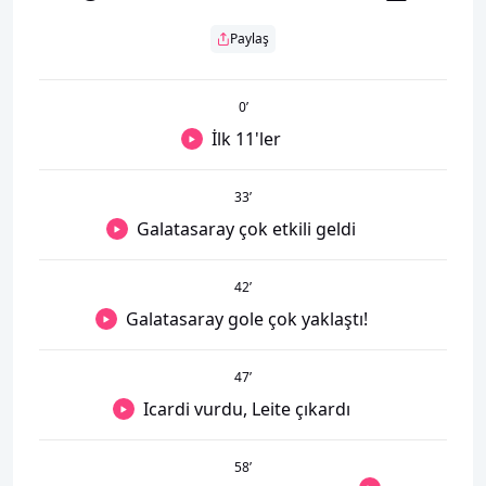
Paylaş
0
’
İlk 11'ler
33
’
Galatasaray çok etkili geldi
42
’
Galatasaray gole çok yaklaştı!
47
’
Icardi vurdu, Leite çıkardı
58
’