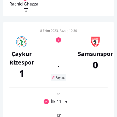
Rachid Ghezzal
8 Ekim 2023, Pazar, 10:30
Çaykur
Samsunspor
Rizespor
0
-
1
Paylaş
0
’
İlk 11'ler
12
’