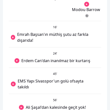
Modou Barrow
16
’
Emrah Başsan'ın müthiş şutu az farkla
dışarıda!
24
’
Erdem Can'dan inanılmaz bir kurtarış
45
’
EMS Yapı Sivasspor'un golü ofsayta
takıldı
56
’
Ali Şaşal'dan kalesinde geçit yok!