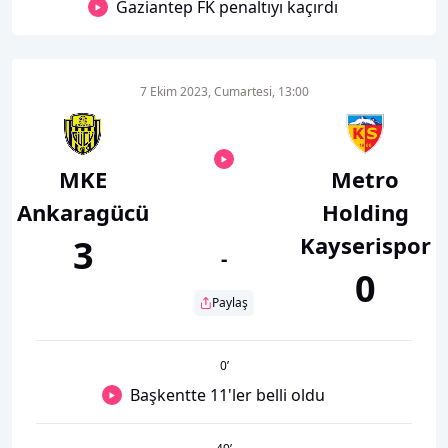
Gaziantep FK penaltıyı kaçırdı
7 Ekim 2023, Cumartesi, 13:00
MKE
Metro
Ankaragücü
Holding
Kayserispor
3
-
0
Paylaş
0
’
Başkentte 11'ler belli oldu