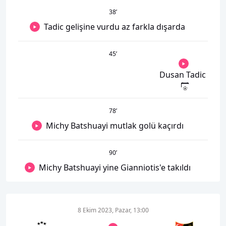
38
’
Tadic gelişine vurdu az farkla dışarda
45
’
Dusan Tadic
78
’
Michy Batshuayi mutlak golü kaçırdı
90
’
Michy Batshuayi yine Gianniotis'e takıldı
8 Ekim 2023, Pazar, 13:00