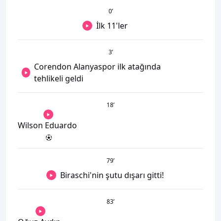
0
’
İlk 11'ler
3
’
Corendon Alanyaspor ilk atağında
tehlikeli geldi
18
’
Wilson Eduardo
79
’
Biraschi'nin şutu dışarı gitti!
83
’