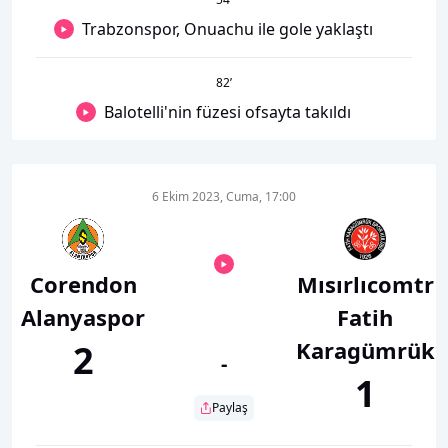
Trabzonspor, Onuachu ile gole yaklaştı
82
’
Balotelli'nin füzesi ofsayta takıldı
6 Ekim 2023, Cuma, 17:00
Corendon
Mısırlıcomtr
Alanyaspor
Fatih
Karagümrük
2
-
1
Paylaş