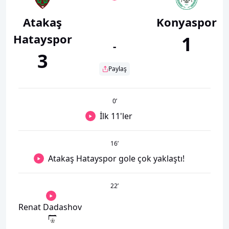
Atakaş
Konyaspor
Hatayspor
1
-
3
Paylaş
0
’
İlk 11'ler
16
’
Atakaş Hatayspor gole çok yaklaştı!
22
’
Renat Dadashov