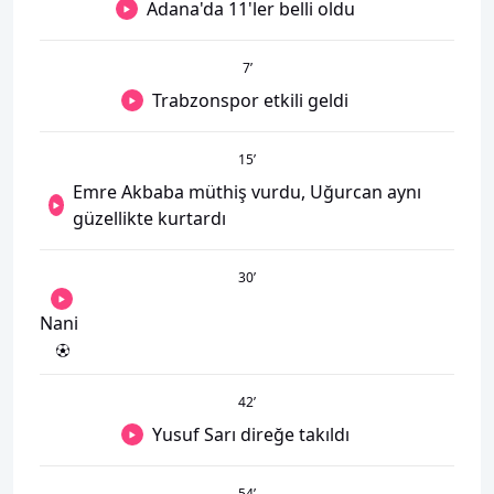
Adana'da 11'ler belli oldu
7
’
Trabzonspor etkili geldi
15
’
Emre Akbaba müthiş vurdu, Uğurcan aynı
güzellikte kurtardı
30
’
Nani
42
’
Yusuf Sarı direğe takıldı
54
’