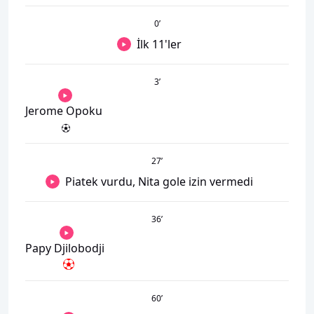
0
’
İlk 11'ler
3
’
Jerome Opoku
27
’
Piatek vurdu, Nita gole izin vermedi
36
’
Papy Djilobodji
60
’