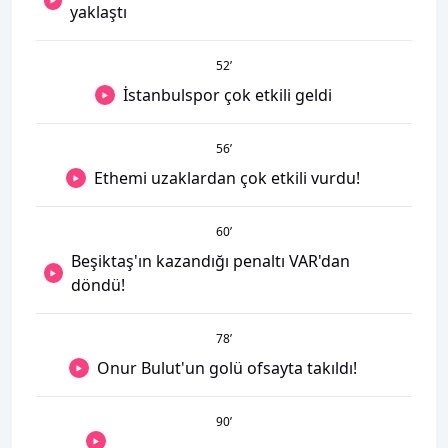
yaklaştı
52
’
İstanbulspor çok etkili geldi
56
’
Ethemi uzaklardan çok etkili vurdu!
60
’
Beşiktaş'ın kazandığı penaltı VAR'dan
döndü!
78
’
Onur Bulut'un golü ofsayta takıldı!
90
’