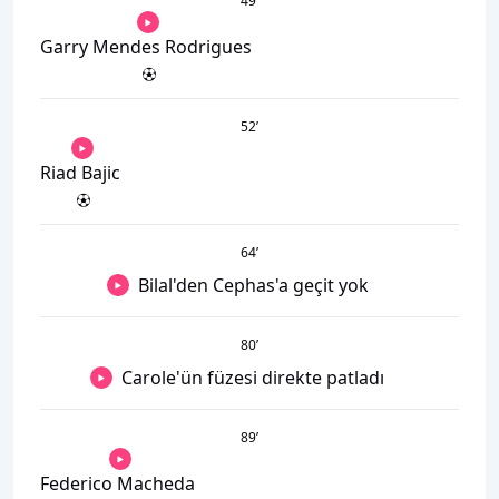
49
’
Garry Mendes Rodrigues
52
’
Riad Bajic
64
’
Bilal'den Cephas'a geçit yok
80
’
Carole'ün füzesi direkte patladı
89
’
Federico Macheda