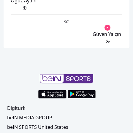
Oğuz Aydın
90
’
Güven Yalçın
Digiturk
beIN MEDIA GROUP
beIN SPORTS United States