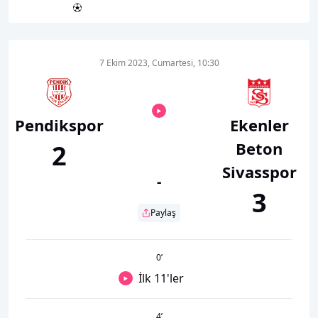
7 Ekim 2023, Cumartesi, 10:30
Pendikspor
Ekenler
Beton
2
Sivasspor
-
3
Paylaş
0
’
İlk 11'ler
4
’