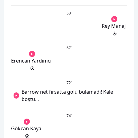
58
’
Rey Manaj
67
’
Erencan Yardımcı
72
’
Barrow net fırsatta golü bulamadı! Kale
boştu...
74
’
Gökcan Kaya