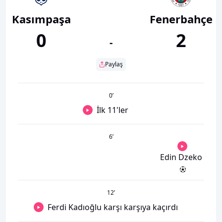
Kasımpaşa
Fenerbahçe
0
2
-
Paylaş
0
’
İlk 11'ler
6
’
Edin Dzeko
12
’
Ferdi Kadıoğlu karşı karşıya kaçırdı