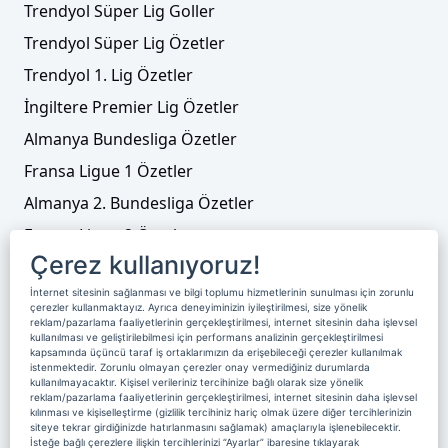
Trendyol Süper Lig Goller
Trendyol Süper Lig Özetler
Trendyol 1. Lig Özetler
İngiltere Premier Lig Özetler
Almanya Bundesliga Özetler
Fransa Ligue 1 Özetler
Almanya 2. Bundesliga Özetler
Fransa Ligue 2 Özetler
Çerez kullanıyoruz!
Tenis
İnternet sitesinin sağlanması ve bilgi toplumu hizmetlerinin sunulması için zorunlu
Video Liste
çerezler kullanmaktayız. Ayrıca deneyiminizin iyileştirilmesi, size yönelik
reklam/pazarlama faaliyetlerinin gerçekleştirilmesi, internet sitesinin daha işlevsel
Foto Galeriler
kullanılması ve geliştirilebilmesi için performans analizinin gerçekleştirilmesi
kapsamında üçüncü taraf iş ortaklarımızın da erişebileceği çerezler kullanılmak
istenmektedir. Zorunlu olmayan çerezler onay vermediğiniz durumlarda
kullanılmayacaktır. Kişisel verileriniz tercihinize bağlı olarak size yönelik
Üyelik
Yayın Akışı
Reklam
Site Sözleşmesi
reklam/pazarlama faaliyetlerinin gerçekleştirilmesi, internet sitesinin daha işlevsel
kılınması ve kişiselleştirme (gizlilik tercihiniz hariç olmak üzere diğer tercihlerinizin
Künye ve İletişim
Çerez Politikası
siteye tekrar girdiğinizde hatırlanmasını sağlamak) amaçlarıyla işlenebilecektir.
İsteğe bağlı çerezlere ilişkin tercihlerinizi “Ayarlar” ibaresine tıklayarak