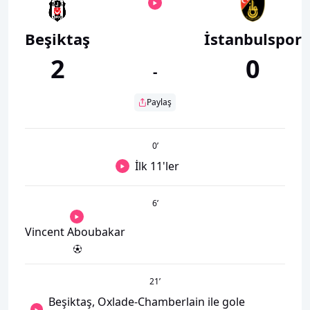
Beşiktaş
İstanbulspor
2
0
-
Paylaş
0
’
İlk 11'ler
6
’
Vincent Aboubakar
21
’
Beşiktaş, Oxlade-Chamberlain ile gole