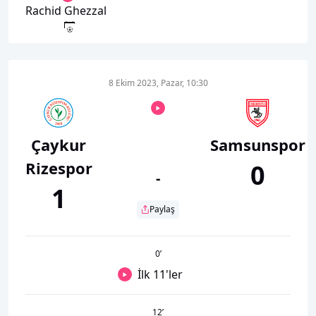
Rachid Ghezzal
8 Ekim 2023, Pazar, 10:30
Çaykur
Samsunspor
Rizespor
0
-
1
Paylaş
0
’
İlk 11'ler
12
’