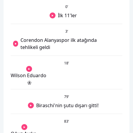
0
’
İlk 11'ler
3
’
Corendon Alanyaspor ilk atağında
tehlikeli geldi
18
’
Wilson Eduardo
79
’
Biraschi'nin şutu dışarı gitti!
83
’