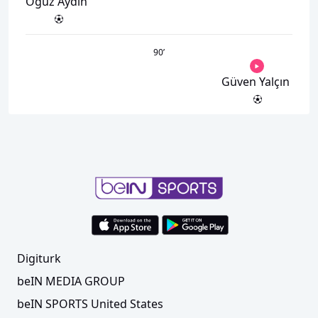
Oğuz Aydın
90
’
Güven Yalçın
Digiturk
beIN MEDIA GROUP
beIN SPORTS United States