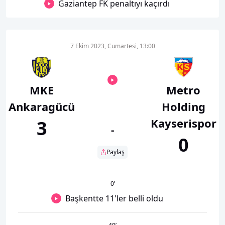
Gaziantep FK penaltıyı kaçırdı
7 Ekim 2023, Cumartesi, 13:00
MKE
Metro
Ankaragücü
Holding
Kayserispor
3
-
0
Paylaş
0
’
Başkentte 11'ler belli oldu