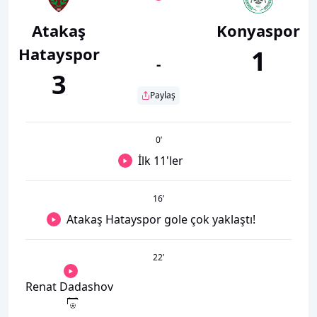
Atakaş
Konyaspor
Hatayspor
1
-
3
Paylaş
0
’
İlk 11'ler
16
’
Atakaş Hatayspor gole çok yaklaştı!
22
’
Renat Dadashov