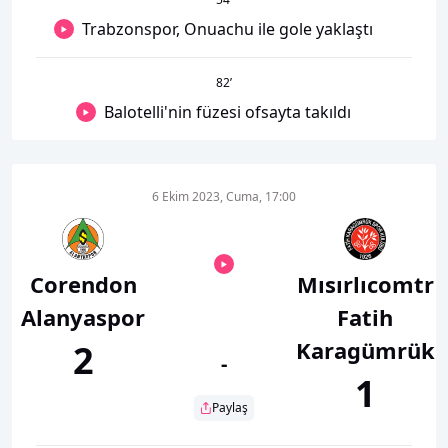
Trabzonspor, Onuachu ile gole yaklaştı
82
’
Balotelli'nin füzesi ofsayta takıldı
6 Ekim 2023, Cuma, 17:00
Corendon
Mısırlıcomtr
Alanyaspor
Fatih
Karagümrük
2
-
1
Paylaş