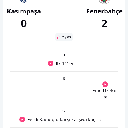
Kasımpaşa
Fenerbahçe
0
2
-
Paylaş
0
’
İlk 11'ler
6
’
Edin Dzeko
12
’
Ferdi Kadıoğlu karşı karşıya kaçırdı