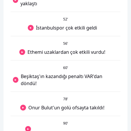
yaklaştı
52
’
İstanbulspor çok etkili geldi
56
’
Ethemi uzaklardan çok etkili vurdu!
60
’
Beşiktaş'ın kazandığı penaltı VAR'dan
döndü!
78
’
Onur Bulut'un golü ofsayta takıldı!
90
’