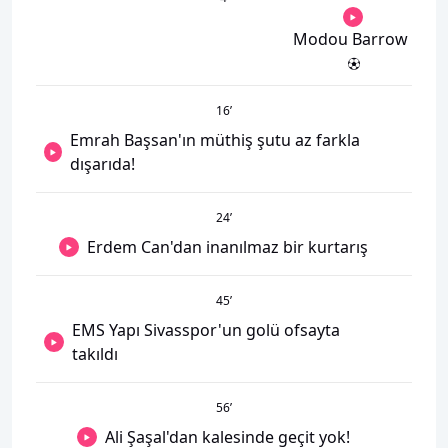
Modou Barrow
16
’
Emrah Başsan'ın müthiş şutu az farkla
dışarıda!
24
’
Erdem Can'dan inanılmaz bir kurtarış
45
’
EMS Yapı Sivasspor'un golü ofsayta
takıldı
56
’
Ali Şaşal'dan kalesinde geçit yok!