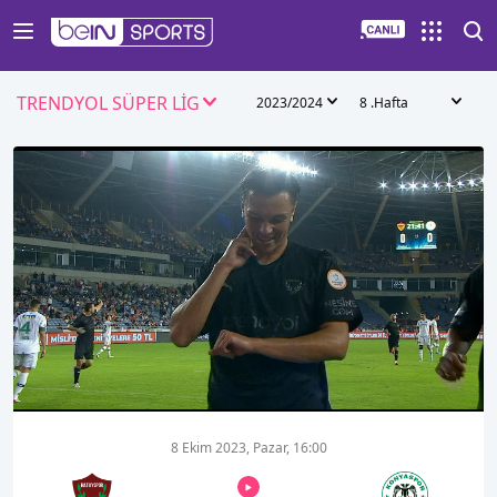
TRENDYOL SÜPER LİG
2023/2024
8 .Hafta
00:01
00:00
8 Ekim 2023, Pazar, 16:00