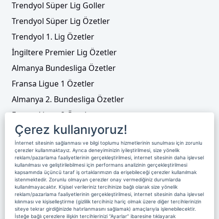
Trendyol Süper Lig Goller
Trendyol Süper Lig Özetler
Trendyol 1. Lig Özetler
İngiltere Premier Lig Özetler
Almanya Bundesliga Özetler
Fransa Ligue 1 Özetler
Almanya 2. Bundesliga Özetler
Fransa Ligue 2 Özetler
Çerez kullanıyoruz!
Tenis
İnternet sitesinin sağlanması ve bilgi toplumu hizmetlerinin sunulması için zorunlu
Video Liste
çerezler kullanmaktayız. Ayrıca deneyiminizin iyileştirilmesi, size yönelik
reklam/pazarlama faaliyetlerinin gerçekleştirilmesi, internet sitesinin daha işlevsel
Foto Galeriler
kullanılması ve geliştirilebilmesi için performans analizinin gerçekleştirilmesi
kapsamında üçüncü taraf iş ortaklarımızın da erişebileceği çerezler kullanılmak
istenmektedir. Zorunlu olmayan çerezler onay vermediğiniz durumlarda
kullanılmayacaktır. Kişisel verileriniz tercihinize bağlı olarak size yönelik
Üyelik
Yayın Akışı
Reklam
Site Sözleşmesi
reklam/pazarlama faaliyetlerinin gerçekleştirilmesi, internet sitesinin daha işlevsel
kılınması ve kişiselleştirme (gizlilik tercihiniz hariç olmak üzere diğer tercihlerinizin
Künye ve İletişim
Çerez Politikası
siteye tekrar girdiğinizde hatırlanmasını sağlamak) amaçlarıyla işlenebilecektir.
İsteğe bağlı çerezlere ilişkin tercihlerinizi “Ayarlar” ibaresine tıklayarak