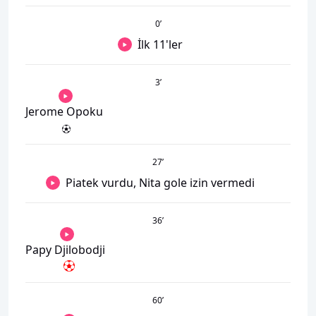
0
’
İlk 11'ler
3
’
Jerome Opoku
27
’
Piatek vurdu, Nita gole izin vermedi
36
’
Papy Djilobodji
60
’