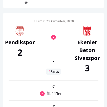
7 Ekim 2023, Cumartesi, 10:30
Pendikspor
Ekenler
Beton
2
Sivasspor
-
3
Paylaş
0
’
İlk 11'ler
4
’