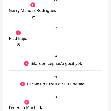
49
’
Garry Mendes Rodrigues
52
’
Riad Bajic
64
’
Bilal'den Cephas'a geçit yok
80
’
Carole'ün füzesi direkte patladı
89
’
Federico Macheda