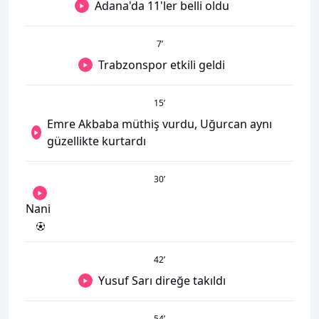
Adana'da 11'ler belli oldu
7
’
Trabzonspor etkili geldi
15
’
Emre Akbaba müthiş vurdu, Uğurcan aynı
güzellikte kurtardı
30
’
Nani
42
’
Yusuf Sarı direğe takıldı
54
’