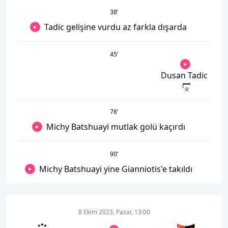
38
’
Tadic gelişine vurdu az farkla dışarda
45
’
Dusan Tadic
78
’
Michy Batshuayi mutlak golü kaçırdı
90
’
Michy Batshuayi yine Gianniotis'e takıldı
8 Ekim 2023, Pazar, 13:00