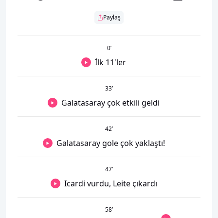
Paylaş
0
’
İlk 11'ler
33
’
Galatasaray çok etkili geldi
42
’
Galatasaray gole çok yaklaştı!
47
’
Icardi vurdu, Leite çıkardı
58
’