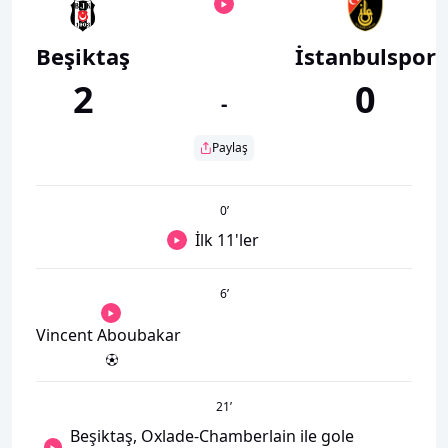
Beşiktaş
İstanbulspor
2
0
-
Paylaş
0
’
İlk 11'ler
6
’
Vincent Aboubakar
21
’
Beşiktaş, Oxlade-Chamberlain ile gole