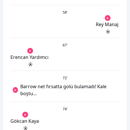
58
’
Rey Manaj
67
’
Erencan Yardımcı
72
’
Barrow net fırsatta golü bulamadı! Kale
boştu...
74
’
Gökcan Kaya