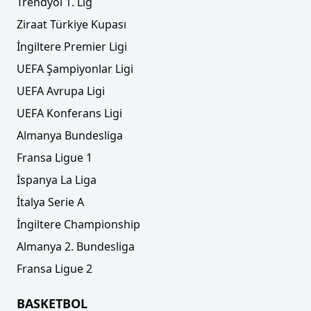
Trendyol 1. Lig
Ziraat Türkiye Kupası
İngiltere Premier Ligi
UEFA Şampiyonlar Ligi
UEFA Avrupa Ligi
UEFA Konferans Ligi
Almanya Bundesliga
Fransa Ligue 1
İspanya La Liga
İtalya Serie A
İngiltere Championship
Almanya 2. Bundesliga
Fransa Ligue 2
BASKETBOL