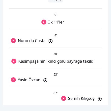
0
’
İlk 11'ler
4
’
Nuno da Costa
50
’
Kasımpaşa'nın ikinci golü bayrağa takıldı
53
’
Yasin Özcan
87
’
Semih Kılıçsoy