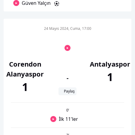
Güven Yalçın
24 Mayıs 2024, Cuma, 17:00
Corendon
Antalyaspor
Alanyaspor
1
-
1
Paylaş
0
’
İlk 11'ler