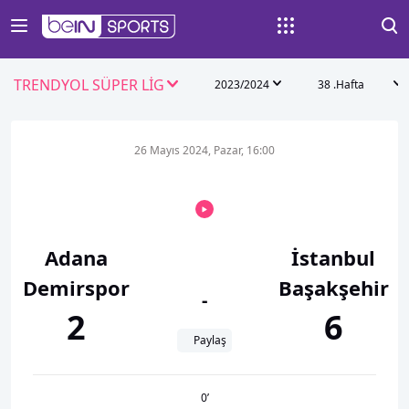
TRENDYOL SÜPER LİG
2023/2024
38 .Hafta
26 Mayıs 2024, Pazar, 16:00
Adana
İstanbul
Demirspor
Başakşehir
-
2
6
Paylaş
0
’