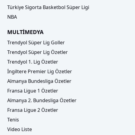
Türkiye Sigorta Basketbol Süper Ligi
NBA
MULTİMEDYA
Trendyol Süper Lig Goller
Trendyol Süper Lig Özetler
Trendyol 1. Lig Özetler
İngiltere Premier Lig Özetler
Almanya Bundesliga Özetler
Fransa Ligue 1 Özetler
Almanya 2. Bundesliga Özetler
Fransa Ligue 2 Özetler
Tenis
Video Liste