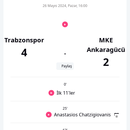
26 Mayıs 2024, Pazar, 16:00
Trabzonspor
MKE
Ankaragücü
4
-
2
Paylaş
0
’
İlk 11'ler
25
’
Anastasios Chatzigiovanis