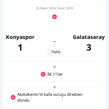
26 Mayıs 2024, Pazar, 16:00
Konyaspor
Galatasaray
-
1
3
Paylaş
0
’
İlk 11'ler
9
’
Abdülkerim'in kafa vuruşu direkten
döndü