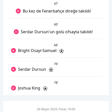
47
’
Bu kez de Fenerbahçe direğe takıldı!
60
’
Serdar Dursun'un golü ofsayta takıldı!
66
’
Bright Osayi-Samuel
76
’
Serdar Dursun
78
’
Joshua King
26 Mayıs 2024, Pazar, 16:00