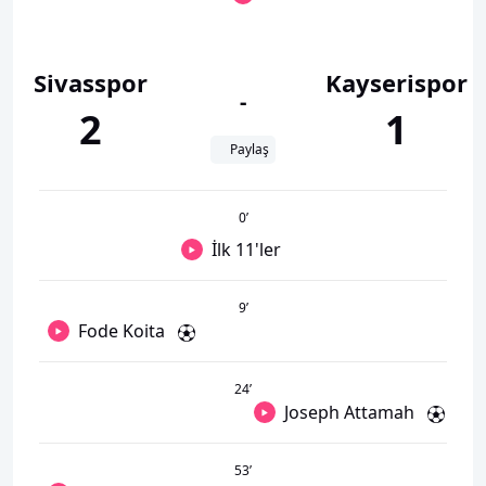
Sivasspor
Kayserispor
-
2
1
Paylaş
0
’
İlk 11'ler
9
’
Fode Koita
24
’
Joseph Attamah
53
’