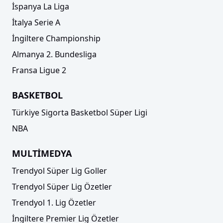
İspanya La Liga
İtalya Serie A
İngiltere Championship
Almanya 2. Bundesliga
Fransa Ligue 2
BASKETBOL
Türkiye Sigorta Basketbol Süper Ligi
NBA
MULTİMEDYA
Trendyol Süper Lig Goller
Trendyol Süper Lig Özetler
Trendyol 1. Lig Özetler
İngiltere Premier Lig Özetler