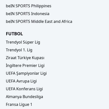
beIN SPORTS Philippines
beIN SPORTS Indonesia
beIN SPORTS Middle East and Africa
FUTBOL
Trendyol Süper Lig
Trendyol 1. Lig
Ziraat Türkiye Kupası
İngiltere Premier Ligi
UEFA Şampiyonlar Ligi
UEFA Avrupa Ligi
UEFA Konferans Ligi
Almanya Bundesliga
Fransa Ligue 1