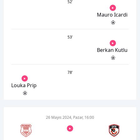
52
’
Mauro Icardi
53
’
Berkan Kutlu
78
’
Louka Prip
26 Mayıs 2024, Pazar, 16:00