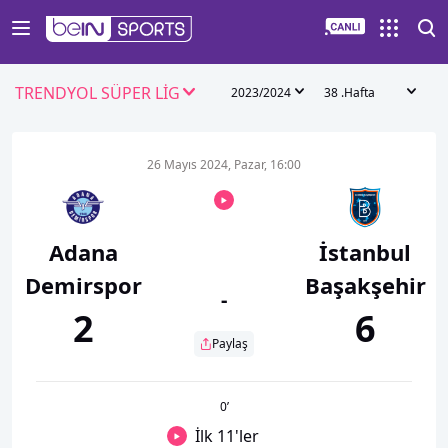
TRENDYOL SÜPER LİG
2023/2024
38 .Hafta
26 Mayıs 2024, Pazar, 16:00
Adana
İstanbul
Demirspor
Başakşehir
-
2
6
Paylaş
0
’
İlk 11'ler