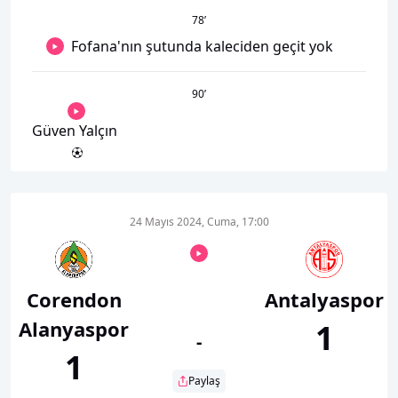
78
’
Fofana'nın şutunda kaleciden geçit yok
90
’
Güven Yalçın
24 Mayıs 2024, Cuma, 17:00
Corendon
Antalyaspor
Alanyaspor
1
-
1
Paylaş