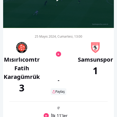
00:00
00:59
25 Mayıs 2024, Cumartesi, 13:00
Mısırlıcomtr
Samsunspor
Fatih
1
Karagümrük
-
3
Paylaş
0
’
İlk 11'ler