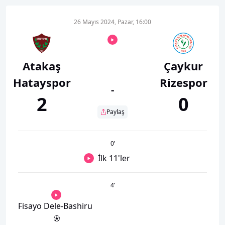
26 Mayıs 2024, Pazar, 16:00
Atakaş
Çaykur
Hatayspor
Rizespor
-
2
0
Paylaş
0
’
İlk 11'ler
4
’
Fisayo Dele-Bashiru