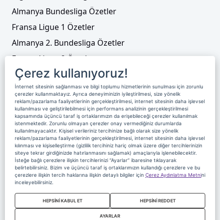
Almanya Bundesliga Özetler
Fransa Ligue 1 Özetler
Almanya 2. Bundesliga Özetler
Fransa Ligue 2 Özetler
Çerez kullanıyoruz!
Tenis
İnternet sitesinin sağlanması ve bilgi toplumu hizmetlerinin sunulması için zorunlu
Video Liste
çerezler kullanmaktayız. Ayrıca deneyiminizin iyileştirilmesi, size yönelik
reklam/pazarlama faaliyetlerinin gerçekleştirilmesi, internet sitesinin daha işlevsel
Foto Galeriler
kullanılması ve geliştirilebilmesi için performans analizinin gerçekleştirilmesi
kapsamında üçüncü taraf iş ortaklarımızın da erişebileceği çerezler kullanılmak
istenmektedir. Zorunlu olmayan çerezler onay vermediğiniz durumlarda
kullanılmayacaktır. Kişisel verileriniz tercihinize bağlı olarak size yönelik
Üyelik
Yayın Akışı
Reklam
Site Sözleşmesi
reklam/pazarlama faaliyetlerinin gerçekleştirilmesi, internet sitesinin daha işlevsel
kılınması ve kişiselleştirme (gizlilik tercihiniz hariç olmak üzere diğer tercihlerinizin
Künye ve İletişim
Çerez Politikası
siteye tekrar girdiğinizde hatırlanmasını sağlamak) amaçlarıyla işlenebilecektir.
İsteğe bağlı çerezlere ilişkin tercihlerinizi “Ayarlar” ibaresine tıklayarak
Çerez Yönetimi
Veri Sahibi Başvuru Formu
belirtebilirsiniz. Bizim ve üçüncü taraf iş ortaklarımızın kullandığı çerezlere ve bu
çerezlere ilişkin tercih haklarına ilişkin detaylı bilgiler için
Çerez Aydınlatma Metni
ni
Nereden İzlerim
inceleyebilirsiniz.
Copyright 2020 Digiturk Bu siteyi kullanarak sözleşmeyi kabul etmiş
HEPSİNİ KABUL ET
HEPSİNİ REDDET
sayılırsınız.
AYARLAR