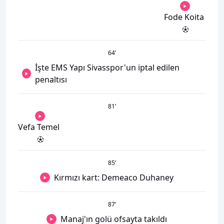
Fode Koita
64
’
İşte EMS Yapı Sivasspor'un iptal edilen
penaltısı
81
’
Vefa Temel
85
’
Kırmızı kart: Demeaco Duhaney
87
’
Manaj'ın golü ofsayta takıldı