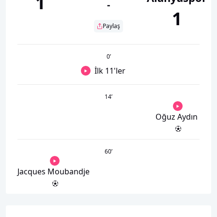
1
-
1
Paylaş
0
’
İlk 11'ler
14
’
Oğuz Aydın
60
’
Jacques Moubandje