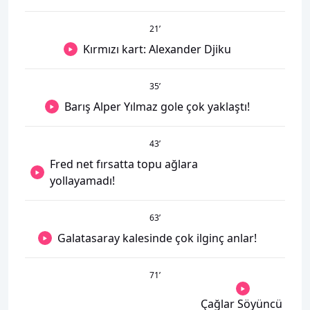
21
’
Kırmızı kart: Alexander Djiku
35
’
Barış Alper Yılmaz gole çok yaklaştı!
43
’
Fred net fırsatta topu ağlara
yollayamadı!
63
’
Galatasaray kalesinde çok ilginç anlar!
71
’
Çağlar Söyüncü