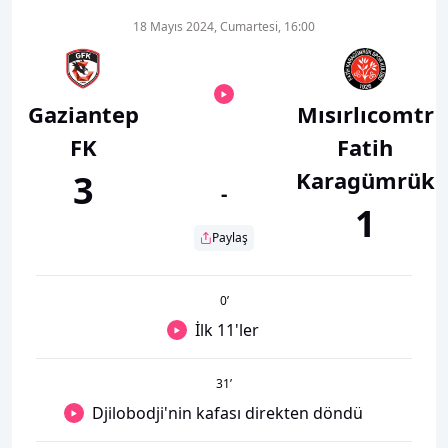
18 Mayıs 2024, Cumartesi, 16:00
Gaziantep
Mısırlıcomtr
FK
Fatih
Karagümrük
3
-
1
Paylaş
0
’
İlk 11'ler
31
’
Djilobodji'nin kafası direkten döndü