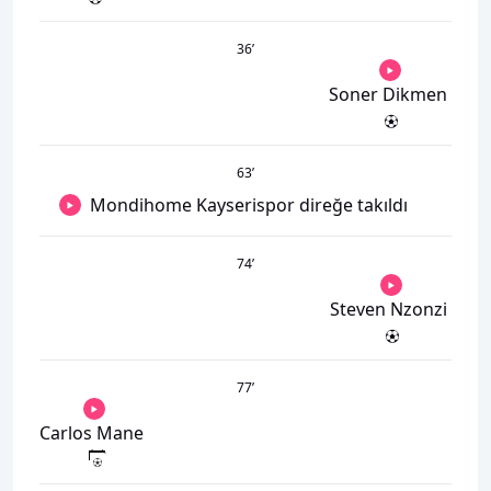
36
’
Soner Dikmen
63
’
Mondihome Kayserispor direğe takıldı
74
’
Steven Nzonzi
77
’
Carlos Mane