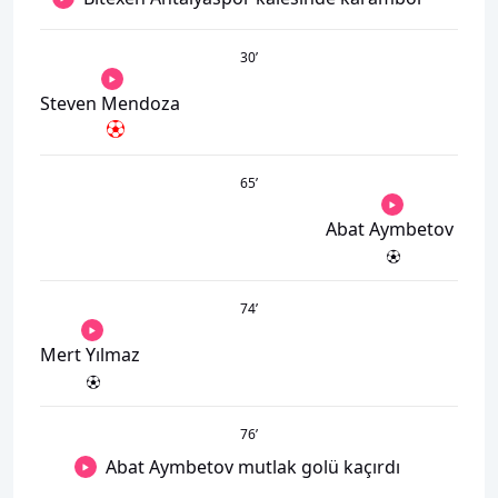
30
’
Steven Mendoza
65
’
Abat Aymbetov
74
’
Mert Yılmaz
76
’
Abat Aymbetov mutlak golü kaçırdı