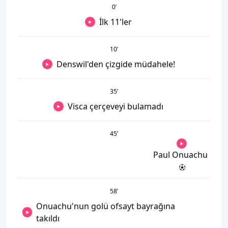
0
’
İlk 11'ler
10
’
Denswil'den çizgide müdahele!
35
’
Visca çerçeveyi bulamadı
45
’
Paul Onuachu
58
’
Onuachu'nun golü ofsayt bayrağına
takıldı