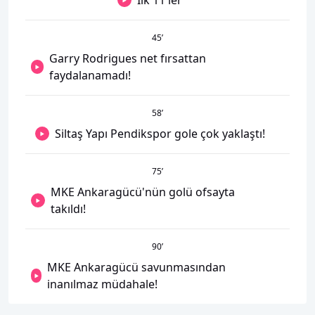
İlk 11'ler
45
’
Garry Rodrigues net fırsattan
faydalanamadı!
58
’
Siltaş Yapı Pendikspor gole çok yaklaştı!
75
’
MKE Ankaragücü'nün golü ofsayta
takıldı!
90
’
MKE Ankaragücü savunmasından
inanılmaz müdahale!