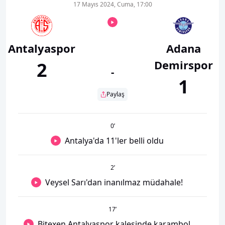
17 Mayıs 2024, Cuma, 17:00
Antalyaspor
Adana
Demirspor
2
-
1
Paylaş
0
’
Antalya'da 11'ler belli oldu
2
’
Veysel Sarı'dan inanılmaz müdahale!
17
’
Bitexen Antalyaspor kalesinde karambol