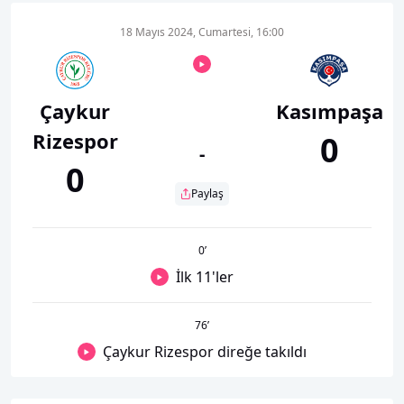
18 Mayıs 2024, Cumartesi, 16:00
Çaykur
Kasımpaşa
Rizespor
0
-
0
Paylaş
0
’
İlk 11'ler
76
’
Çaykur Rizespor direğe takıldı