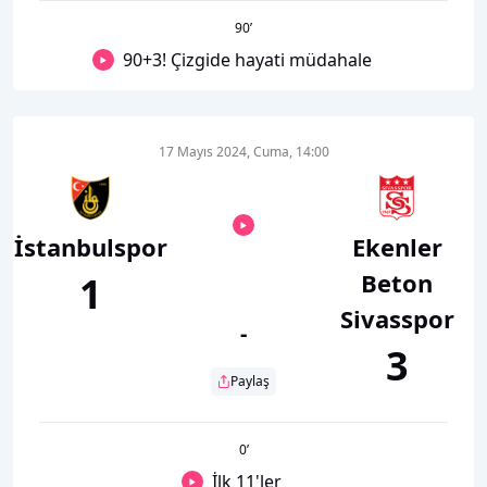
90
’
90+3! Çizgide hayati müdahale
17 Mayıs 2024, Cuma, 14:00
İstanbulspor
Ekenler
Beton
1
Sivasspor
-
3
Paylaş
0
’
İlk 11'ler