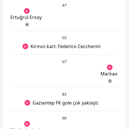
47
’
Ertuğrul Ersoy
55
’
Kırmızı kart: Federico Ceccherini
67
’
Markao
83
’
Gaziantep FK gole çok yaklaştı
90
’