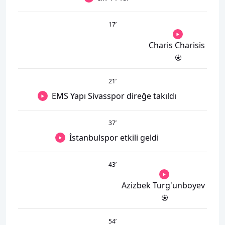
17
’
Charis Charisis
21
’
EMS Yapı Sivasspor direğe takıldı
37
’
İstanbulspor etkili geldi
43
’
Azizbek Turg'unboyev
54
’