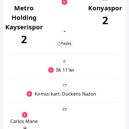
Metro
Konyaspor
Holding
2
Kayserispor
-
2
Paylaş
0
’
İlk 11'ler
17
’
Kırmızı kart: Duckens Nazon
33
’
Carlos Mane