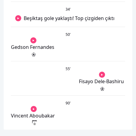
34
’
Beşiktaş gole yaklaştı! Top çizgiden çıktı
50
’
Gedson Fernandes
55
’
Fisayo Dele-Bashiru
90
’
Vincent Aboubakar