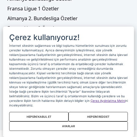
Fransa Ligue 1 Özetler
Almanya 2. Bundesliga Özetler
Fransa Ligue 2 Özetler
Çerez kullanıyoruz!
Tenis
İnternet sitesinin sağlanması ve bilgi toplumu hizmetlerinin sunulması için zorunlu
Video Liste
çerezler kullanmaktayız. Ayrıca deneyiminizin iyileştirilmesi, size yönelik
reklam/pazarlama faaliyetlerinin gerçekleştirilmesi, internet sitesinin daha işlevsel
Foto Galeriler
kullanılması ve geliştirilebilmesi için performans analizinin gerçekleştirilmesi
kapsamında üçüncü taraf iş ortaklarımızın da erişebileceği çerezler kullanılmak
istenmektedir. Zorunlu olmayan çerezler onay vermediğiniz durumlarda
kullanılmayacaktır. Kişisel verileriniz tercihinize bağlı olarak size yönelik
Üyelik
Yayın Akışı
Reklam
Site Sözleşmesi
reklam/pazarlama faaliyetlerinin gerçekleştirilmesi, internet sitesinin daha işlevsel
kılınması ve kişiselleştirme (gizlilik tercihiniz hariç olmak üzere diğer tercihlerinizin
Künye ve İletişim
Çerez Politikası
siteye tekrar girdiğinizde hatırlanmasını sağlamak) amaçlarıyla işlenebilecektir.
İsteğe bağlı çerezlere ilişkin tercihlerinizi “Ayarlar” ibaresine tıklayarak
Çerez Yönetimi
Veri Sahibi Başvuru Formu
belirtebilirsiniz. Bizim ve üçüncü taraf iş ortaklarımızın kullandığı çerezlere ve bu
çerezlere ilişkin tercih haklarına ilişkin detaylı bilgiler için
Çerez Aydınlatma Metni
ni
Nereden İzlerim
inceleyebilirsiniz.
Copyright 2020 Digiturk Bu siteyi kullanarak sözleşmeyi kabul etmiş
HEPSİNİ KABUL ET
HEPSİNİ REDDET
sayılırsınız.
AYARLAR