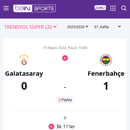
TRENDYOL SÜPER LİG
2023/2024
37 .Hafta
19 Mayıs 2024, Pazar, 16:00
Galatasaray
Fenerbahçe
0
1
-
Paylaş
0
’
İlk 11'ler