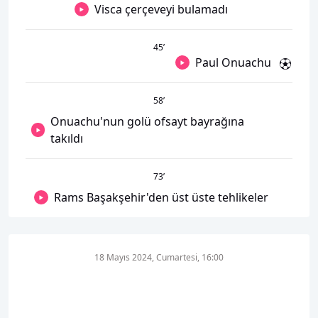
Visca çerçeveyi bulamadı
45
’
Paul Onuachu
58
’
Onuachu'nun golü ofsayt bayrağına
takıldı
73
’
Rams Başakşehir'den üst üste tehlikeler
18 Mayıs 2024, Cumartesi, 16:00