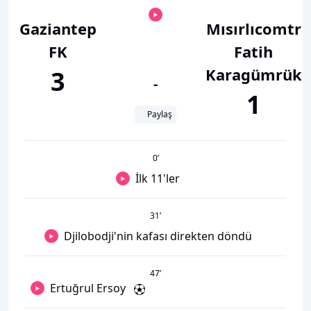
Gaziantep
Mısırlıcomtr
FK
Fatih
Karagümrük
3
-
1
Paylaş
0
’
İlk 11'ler
31
’
Djilobodji'nin kafası direkten döndü
47
’
Ertuğrul Ersoy