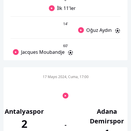
İlk 11'ler
14
’
Oğuz Aydın
60
’
Jacques Moubandje
17 Mayıs 2024, Cuma, 17:00
Antalyaspor
Adana
Demirspor
2
-