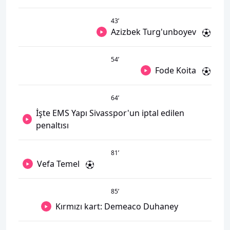
43
’
Azizbek Turg'unboyev
54
’
Fode Koita
64
’
İşte EMS Yapı Sivasspor'un iptal edilen
penaltısı
81
’
Vefa Temel
85
’
Kırmızı kart: Demeaco Duhaney