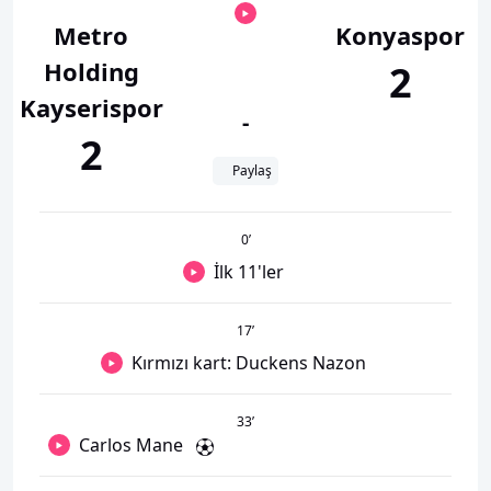
Metro
Konyaspor
Holding
2
Kayserispor
-
2
Paylaş
0
’
İlk 11'ler
17
’
Kırmızı kart: Duckens Nazon
33
’
Carlos Mane