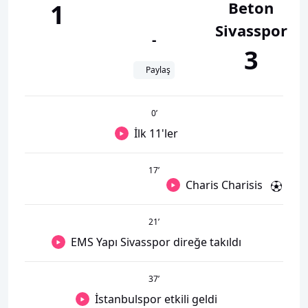
Beton
1
Sivasspor
-
3
Paylaş
0
’
İlk 11'ler
17
’
Charis Charisis
21
’
EMS Yapı Sivasspor direğe takıldı
37
’
İstanbulspor etkili geldi