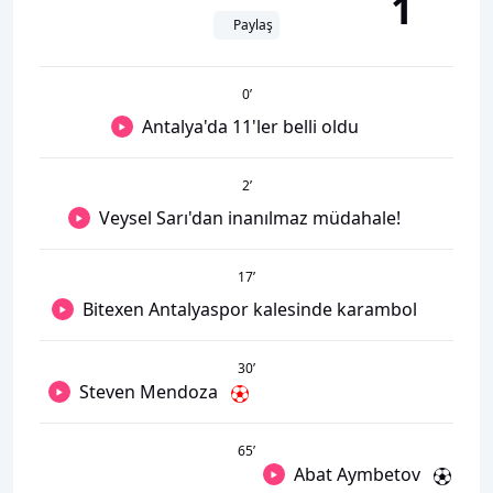
1
Paylaş
0
’
Antalya'da 11'ler belli oldu
2
’
Veysel Sarı'dan inanılmaz müdahale!
17
’
Bitexen Antalyaspor kalesinde karambol
30
’
Steven Mendoza
65
’
Abat Aymbetov