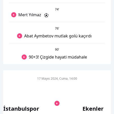
74
’
Mert Yılmaz
76
’
Abat Aymbetov mutlak golü kaçırdı
90
’
90+3! Çizgide hayati müdahale
17 Mayıs 2024, Cuma, 14:00
İstanbulspor
Ekenler