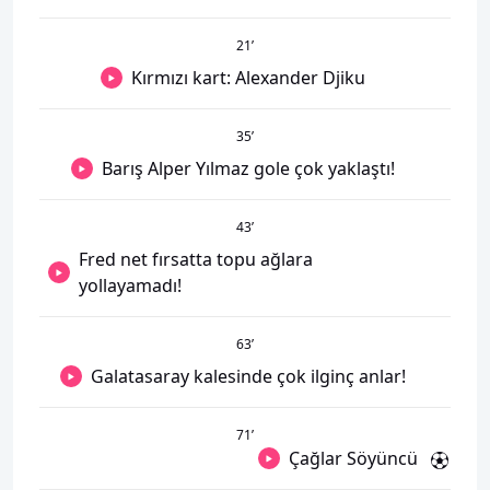
21
’
Kırmızı kart: Alexander Djiku
35
’
Barış Alper Yılmaz gole çok yaklaştı!
43
’
Fred net fırsatta topu ağlara
yollayamadı!
63
’
Galatasaray kalesinde çok ilginç anlar!
71
’
Çağlar Söyüncü