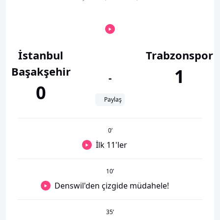
İstanbul
Trabzonspor
Başakşehir
1
-
0
Paylaş
0
’
İlk 11'ler
10
’
Denswil'den çizgide müdahele!
35
’