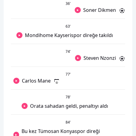
36
’
Soner Dikmen
63
’
Mondihome Kayserispor direğe takıldı
74
’
Steven Nzonzi
77
’
Carlos Mane
78
’
Orata sahadan geldi, penaltıyı aldı
84
’
Bu kez Tümosan Konyaspor direği