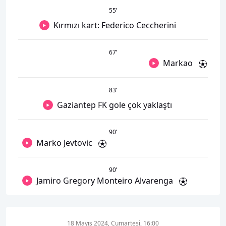
55
’
Kırmızı kart: Federico Ceccherini
67
’
Markao
83
’
Gaziantep FK gole çok yaklaştı
90
’
Marko Jevtovic
90
’
Jamiro Gregory Monteiro Alvarenga
18 Mayıs 2024, Cumartesi, 16:00