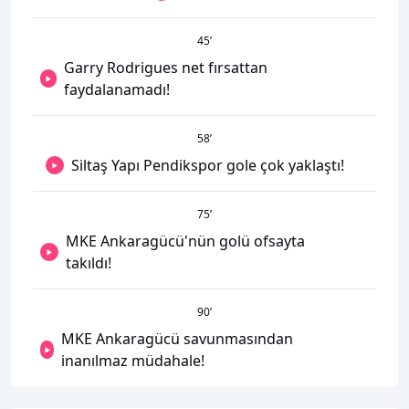
45
’
Garry Rodrigues net fırsattan
faydalanamadı!
58
’
Siltaş Yapı Pendikspor gole çok yaklaştı!
75
’
MKE Ankaragücü'nün golü ofsayta
takıldı!
90
’
MKE Ankaragücü savunmasından
inanılmaz müdahale!