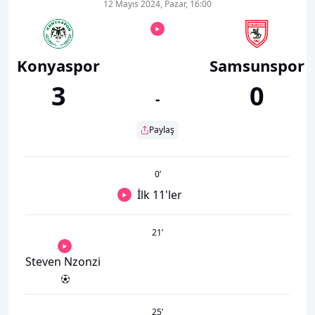
12 Mayıs 2024, Pazar, 16:00
Konyaspor
Samsunspor
3
0
-
Paylaş
0
’
İlk 11'ler
21
’
Steven Nzonzi
25
’