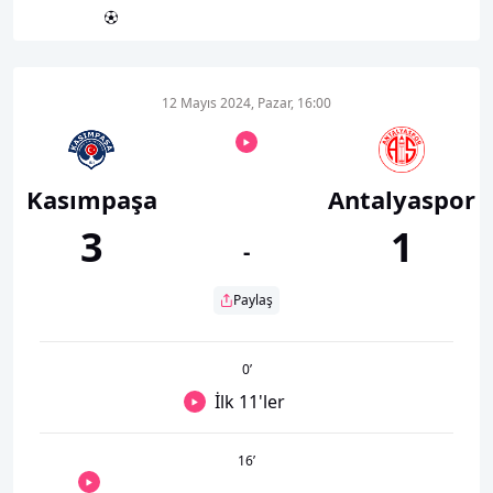
12 Mayıs 2024, Pazar, 16:00
Kasımpaşa
Antalyaspor
3
1
-
Paylaş
0
’
İlk 11'ler
16
’