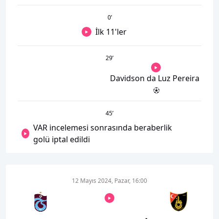
0
’
İlk 11'ler
29
’
Davidson da Luz Pereira
45
’
VAR incelemesi sonrasında beraberlik
golü iptal edildi
12 Mayıs 2024, Pazar, 16:00