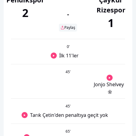
Rizespor
2
-
1
Paylaş
0
’
İlk 11'ler
45
’
Jonjo Shelvey
45
’
Tarık Çetin'den penaltıya geçit yok
65
’