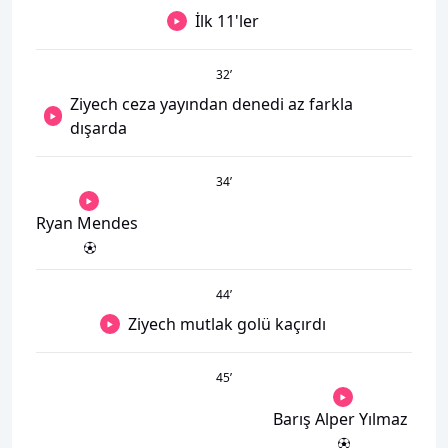
İlk 11'ler
32
’
Ziyech ceza yayından denedi az farkla
dışarda
34
’
Ryan Mendes
44
’
Ziyech mutlak golü kaçırdı
45
’
Barış Alper Yılmaz