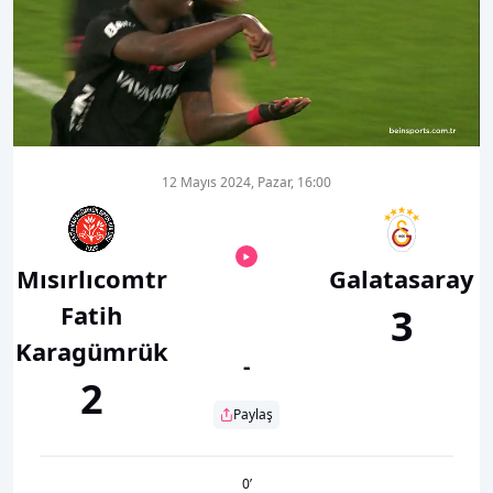
00:16
01:11
12 Mayıs 2024, Pazar, 16:00
Mısırlıcomtr
Galatasaray
Fatih
3
Karagümrük
-
2
Paylaş
0
’