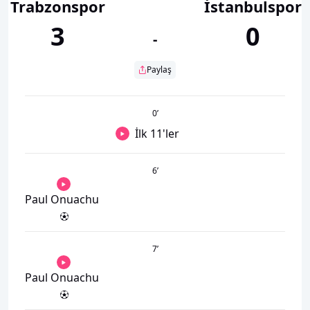
Trabzonspor
İstanbulspor
3
0
-
Paylaş
0
’
İlk 11'ler
6
’
Paul Onuachu
7
’
Paul Onuachu