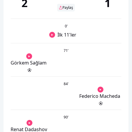
2
1
Paylaş
0
’
İlk 11'ler
71
’
Görkem Sağlam
84
’
Federico Macheda
90
’
Renat Dadashov