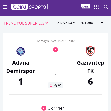
TRENDYOL SÜPER LİG
2023/2024
36 .Hafta
12 Mayıs 2024, Pazar, 16:00
Adana
Gaziantep
Demirspor
FK
-
1
6
Paylaş
0
’
İlk 11'ler