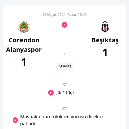
12 Mayıs 2024, Pazar, 16:00
Corendon
Beşiktaş
Alanyaspor
1
-
1
Paylaş
0
’
İlk 11'ler
25
’
Masuaku'nun frikikten vuruşu direkte
patladı