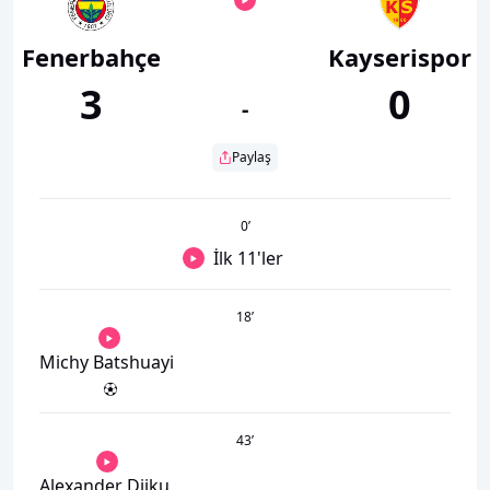
Fenerbahçe
Kayserispor
3
0
-
Paylaş
0
’
İlk 11'ler
18
’
Michy Batshuayi
43
’
Alexander Djiku