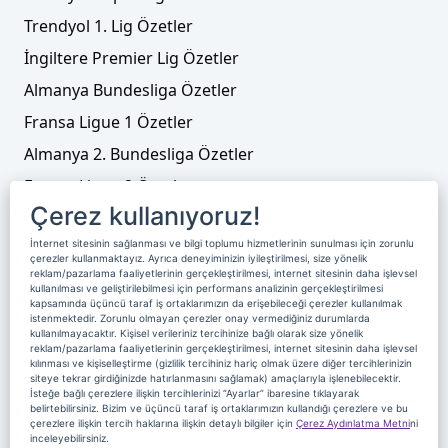
Trendyol 1. Lig Özetler
İngiltere Premier Lig Özetler
Almanya Bundesliga Özetler
Fransa Ligue 1 Özetler
Almanya 2. Bundesliga Özetler
Fransa Ligue 2 Özetler
Çerez kullanıyoruz!
Tenis
İnternet sitesinin sağlanması ve bilgi toplumu hizmetlerinin sunulması için zorunlu
Video Liste
çerezler kullanmaktayız. Ayrıca deneyiminizin iyileştirilmesi, size yönelik
reklam/pazarlama faaliyetlerinin gerçekleştirilmesi, internet sitesinin daha işlevsel
Foto Galeriler
kullanılması ve geliştirilebilmesi için performans analizinin gerçekleştirilmesi
kapsamında üçüncü taraf iş ortaklarımızın da erişebileceği çerezler kullanılmak
istenmektedir. Zorunlu olmayan çerezler onay vermediğiniz durumlarda
kullanılmayacaktır. Kişisel verileriniz tercihinize bağlı olarak size yönelik
Üyelik
Yayın Akışı
Reklam
Site Sözleşmesi
reklam/pazarlama faaliyetlerinin gerçekleştirilmesi, internet sitesinin daha işlevsel
kılınması ve kişiselleştirme (gizlilik tercihiniz hariç olmak üzere diğer tercihlerinizin
Künye ve İletişim
Çerez Politikası
siteye tekrar girdiğinizde hatırlanmasını sağlamak) amaçlarıyla işlenebilecektir.
İsteğe bağlı çerezlere ilişkin tercihlerinizi “Ayarlar” ibaresine tıklayarak
Çerez Yönetimi
Veri Sahibi Başvuru Formu
belirtebilirsiniz. Bizim ve üçüncü taraf iş ortaklarımızın kullandığı çerezlere ve bu
çerezlere ilişkin tercih haklarına ilişkin detaylı bilgiler için
Çerez Aydınlatma Metni
ni
Nereden İzlerim
inceleyebilirsiniz.