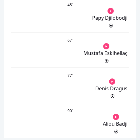
45
’
Papy Djilobodji
67
’
Mustafa Eskihellaç
77
’
Denis Dragus
90
’
Aliou Badji