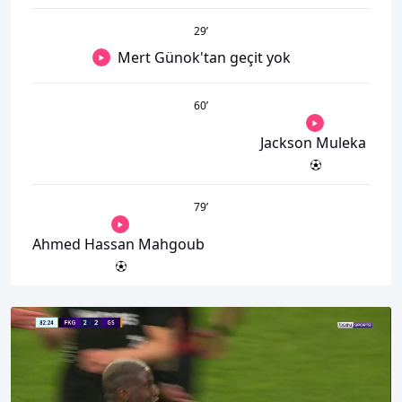
29
’
Mert Günok'tan geçit yok
60
’
Jackson Muleka
79
’
Ahmed Hassan Mahgoub