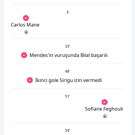
3
’
Carlos Mane
33
’
Mendes'in vuruşunda Bilal başarılı
48
’
İkinci gole Sirigu izin vermedi
51
’
Sofiane Feghouli
54
’