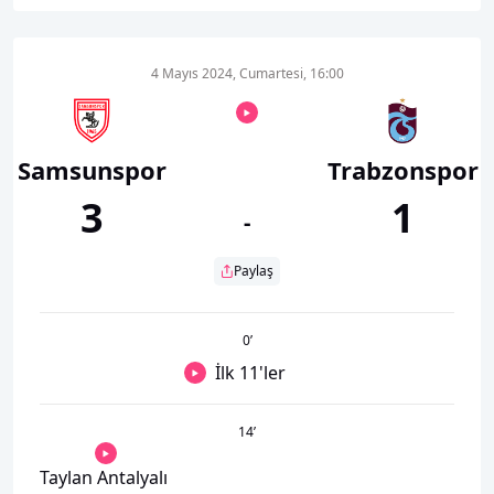
4 Mayıs 2024, Cumartesi, 16:00
Samsunspor
Trabzonspor
3
1
-
Paylaş
0
’
İlk 11'ler
14
’
Taylan Antalyalı