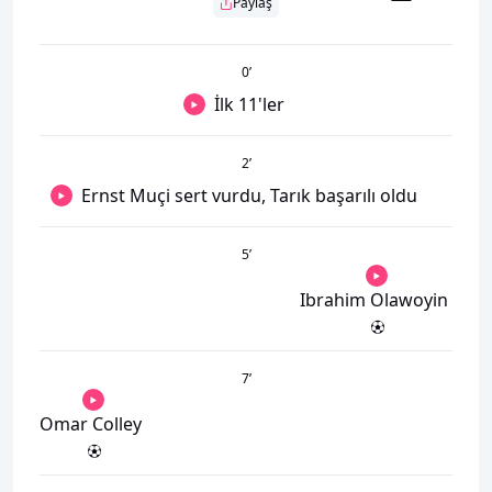
Paylaş
0
’
İlk 11'ler
2
’
Ernst Muçi sert vurdu, Tarık başarılı oldu
5
’
Ibrahim Olawoyin
7
’
Omar Colley