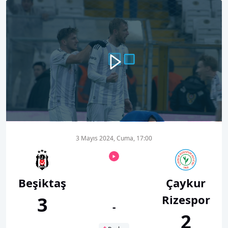
00:00
01:02
3 Mayıs 2024, Cuma, 17:00
Beşiktaş
Çaykur
Rizespor
3
-
2