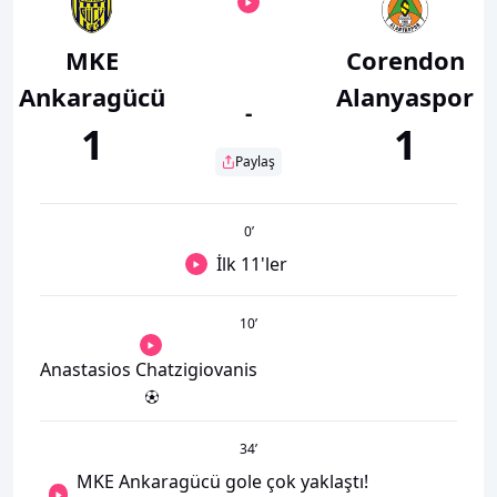
MKE
Corendon
Ankaragücü
Alanyaspor
-
1
1
Paylaş
0
’
İlk 11'ler
10
’
Anastasios Chatzigiovanis
34
’
MKE Ankaragücü gole çok yaklaştı!