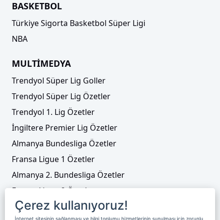
BASKETBOL
Türkiye Sigorta Basketbol Süper Ligi
NBA
MULTİMEDYA
Trendyol Süper Lig Goller
Trendyol Süper Lig Özetler
Trendyol 1. Lig Özetler
İngiltere Premier Lig Özetler
Almanya Bundesliga Özetler
Fransa Ligue 1 Özetler
Almanya 2. Bundesliga Özetler
Fransa Ligue 2 Özetler
Çerez kullanıyoruz!
Tenis
İnternet sitesinin sağlanması ve bilgi toplumu hizmetlerinin sunulması için zorunlu