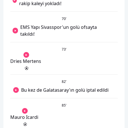
rakip kaleyi yokladı!
70
’
EMS Yapı Sivasspor'un golü ofsayta
takıldı!
73
’
Dries Mertens
82
’
Bu kez de Galatasaray'ın golü iptal edildi
85
’
Mauro Icardi