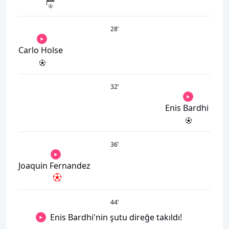
28
’
Carlo Holse
32
’
Enis Bardhi
36
’
Joaquin Fernandez
44
’
Enis Bardhi'nin şutu direğe takıldı!