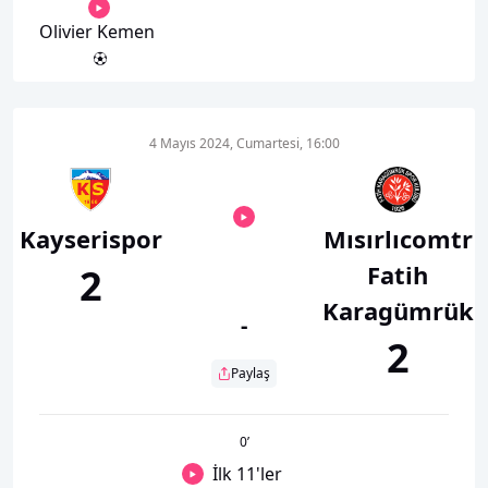
Olivier Kemen
4 Mayıs 2024, Cumartesi, 16:00
Kayserispor
Mısırlıcomtr
Fatih
2
Karagümrük
-
2
Paylaş
0
’
İlk 11'ler