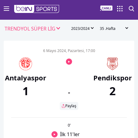
TRENDYOL SÜPER LİG
2023/2024
35 .Hafta
6 Mayıs 2024, Pazartesi, 17:00
Antalyaspor
Pendikspor
1
2
-
Paylaş
0
’
İlk 11'ler