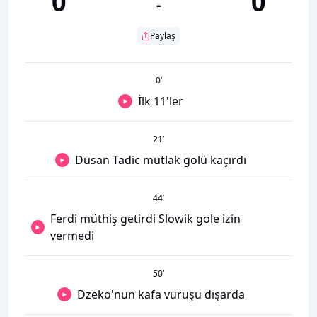
0
0
-
Paylaş
0
’
İlk 11'ler
21
’
Dusan Tadic mutlak golü kaçırdı
44
’
Ferdi müthiş getirdi Slowik gole izin
vermedi
50
’
Dzeko'nun kafa vuruşu dışarda