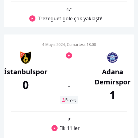
47
’
Trezeguet gole çok yaklaştı!
4 Mayıs 2024, Cumartesi, 13:00
İstanbulspor
Adana
Demirspor
0
-
1
Paylaş
0
’
İlk 11'ler