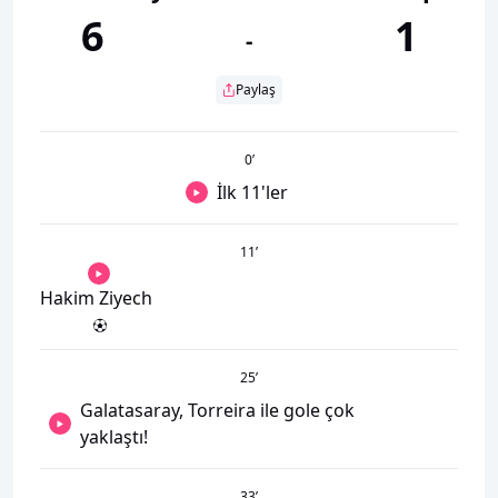
6
1
-
Paylaş
0
’
İlk 11'ler
11
’
Hakim Ziyech
25
’
Galatasaray, Torreira ile gole çok
yaklaştı!
33
’