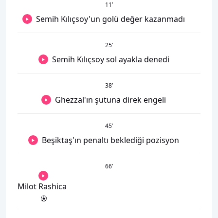
11
’
Semih Kılıçsoy'un golü değer kazanmadı
25
’
Semih Kılıçsoy sol ayakla denedi
38
’
Ghezzal'ın şutuna direk engeli
45
’
Beşiktaş'ın penaltı beklediği pozisyon
66
’
Milot Rashica