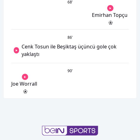
68
’
Emirhan Topçu
86
’
Cenk Tosun ile Beşiktaş üçüncü gole çok
yaklaştı
90
’
Joe Worrall