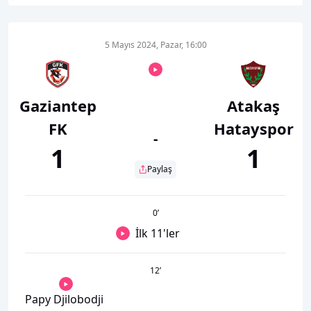
5 Mayıs 2024, Pazar, 16:00
Gaziantep
Atakaş
FK
Hatayspor
-
1
1
Paylaş
0
’
İlk 11'ler
12
’
Papy Djilobodji