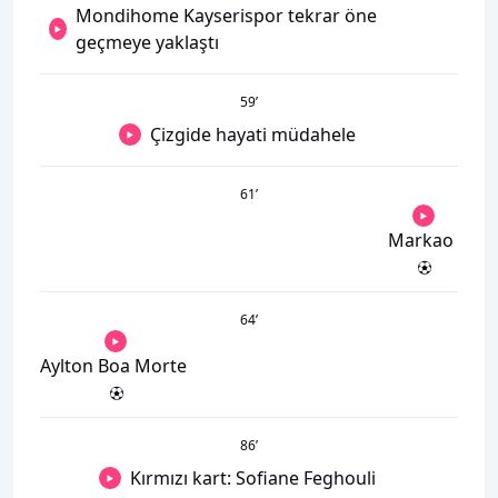
Mondihome Kayserispor tekrar öne
geçmeye yaklaştı
59
’
Çizgide hayati müdahele
61
’
Markao
64
’
Aylton Boa Morte
86
’
Kırmızı kart: Sofiane Feghouli