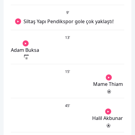
9
’
Siltaş Yapı Pendikspor gole çok yaklaştı!
13
’
Adam Buksa
15
’
Mame Thiam
45
’
Halil Akbunar