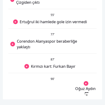
Çizgiden çıktı
55
’
Ertuğrul iki hamlede gole izin vermedi
77
’
Corendon Alanyaspor beraberliğe
yaklaştı
87
’
Kırmızı kart: Furkan Bayır
90
’
Oğuz Aydın