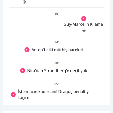
15
’
Guy-Marcelin Kilama
34
’
Antep'te iki müthiş hareket
80
’
Nita'dan Strandberg'e geçit yok
85
’
İşte maçın kader anı! Draguş penaltıyı
kaçırdı