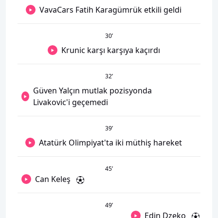
VavaCars Fatih Karagümrük etkili geldi
30
’
Krunic karşı karşıya kaçırdı
32
’
Güven Yalçın mutlak pozisyonda
Livakovic'i geçemedi
39
’
Atatürk Olimpiyat'ta iki müthiş hareket
45
’
Can Keleş
49
’
Edin Dzeko