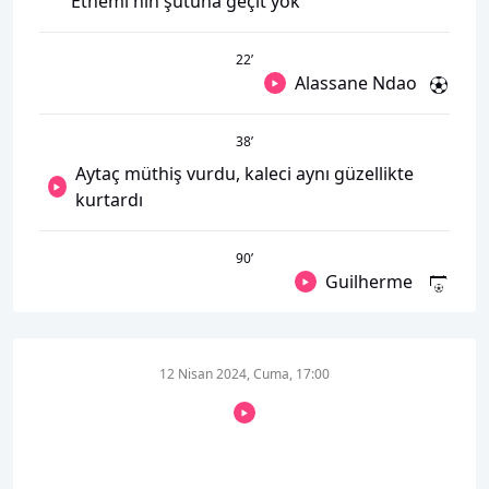
Ethemi'nin şutuna geçit yok
22
’
Alassane Ndao
38
’
Aytaç müthiş vurdu, kaleci aynı güzellikte
kurtardı
90
’
Guilherme
12 Nisan 2024, Cuma, 17:00