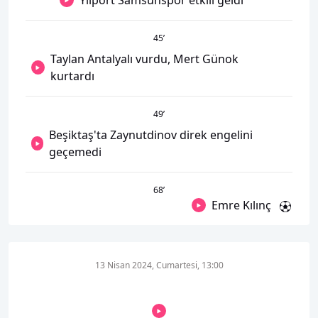
Yılport Samsunspor etkili geldi
45
’
Taylan Antalyalı vurdu, Mert Günok
kurtardı
49
’
Beşiktaş'ta Zaynutdinov direk engelini
geçemedi
68
’
Emre Kılınç
13 Nisan 2024, Cumartesi, 13:00