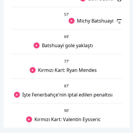
57
’
Michy Batshuayi
69
’
Batshuayi gole yaklaştı
77
’
Kırmızı Kart: Ryan Mendes
87
’
İşte Fenerbahçe'nin iptal edilen penaltısı
90
’
Kırmızı Kart: Valentin Eysseric