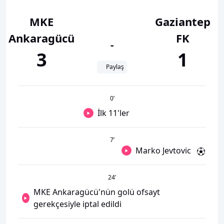
MKE
Gaziantep
Ankaragücü
FK
-
3
1
Paylaş
0
’
İlk 11'ler
7
’
Marko Jevtovic
24
’
MKE Ankaragücü'nün golü ofsayt
gerekçesiyle iptal edildi