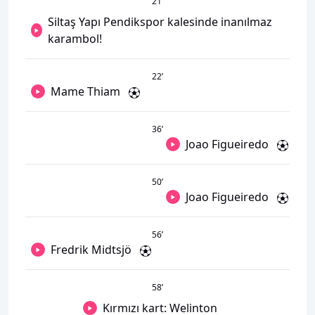
21
’
Siltaş Yapı Pendikspor kalesinde inanılmaz
karambol!
22
’
Mame Thiam
36
’
Joao Figueiredo
50
’
Joao Figueiredo
56
’
Fredrik Midtsjö
58
’
Kırmızı kart: Welinton