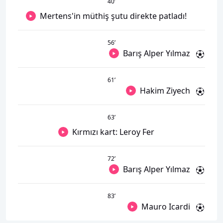
40
’
Mertens'in müthiş şutu direkte patladı!
56
’
Barış Alper Yılmaz
61
’
Hakim Ziyech
63
’
Kırmızı kart: Leroy Fer
72
’
Barış Alper Yılmaz
83
’
Mauro Icardi