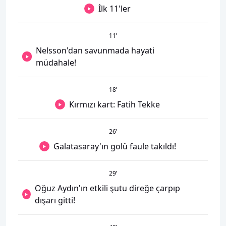
İlk 11'ler
11
’
Nelsson'dan savunmada hayati
müdahale!
18
’
Kırmızı kart: Fatih Tekke
26
’
Galatasaray'ın golü faule takıldı!
29
’
Oğuz Aydın'ın etkili şutu direğe çarpıp
dışarı gitti!