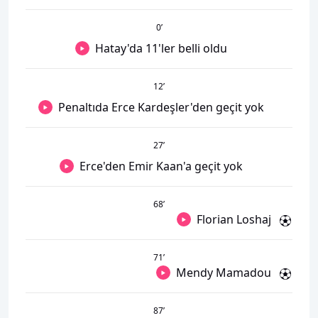
0
’
Hatay'da 11'ler belli oldu
12
’
Penaltıda Erce Kardeşler'den geçit yok
27
’
Erce'den Emir Kaan'a geçit yok
68
’
Florian Loshaj
71
’
Mendy Mamadou
87
’