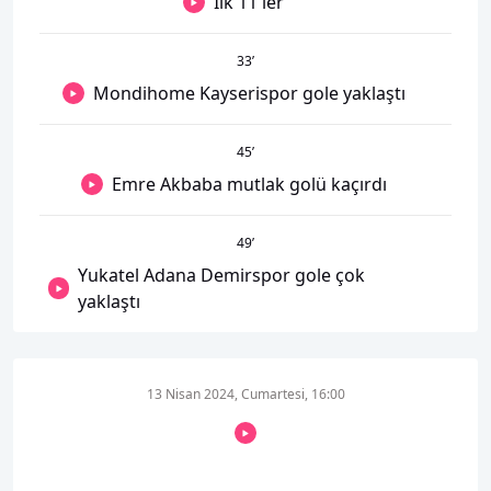
İlk 11'ler
33
’
Mondihome Kayserispor gole yaklaştı
45
’
Emre Akbaba mutlak golü kaçırdı
49
’
Yukatel Adana Demirspor gole çok
yaklaştı
13 Nisan 2024, Cumartesi, 16:00