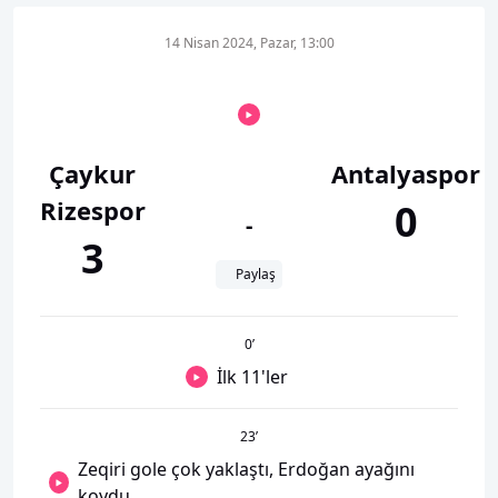
14 Nisan 2024, Pazar, 13:00
Çaykur
Antalyaspor
Rizespor
0
-
3
Paylaş
0
’
İlk 11'ler
23
’
Zeqiri gole çok yaklaştı, Erdoğan ayağını
koydu