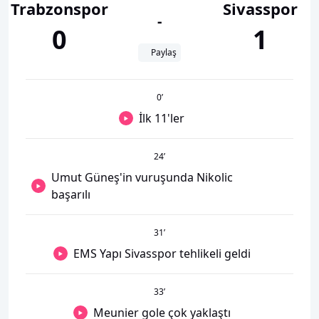
Trabzonspor
Sivasspor
-
0
1
Paylaş
0
’
İlk 11'ler
24
’
Umut Güneş'in vuruşunda Nikolic
başarılı
31
’
EMS Yapı Sivasspor tehlikeli geldi
33
’
Meunier gole çok yaklaştı