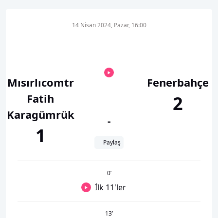
14 Nisan 2024, Pazar, 16:00
Mısırlıcomtr
Fenerbahçe
Fatih
2
Karagümrük
-
1
Paylaş
0
’
İlk 11'ler
13
’