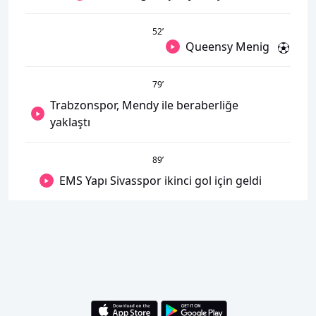
52
’
Queensy Menig
79
’
Trabzonspor, Mendy ile beraberliğe
yaklaştı
89
’
EMS Yapı Sivasspor ikinci gol için geldi