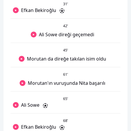
31
’
Efkan Bekiroğlu
42
’
Ali Sowe direği geçemedi
45
’
Morutan da direğe takılan isim oldu
61
’
Morutan'ın vuruşunda Nita başarılı
65
’
Ali Sowe
68
’
Efkan Bekiroğlu