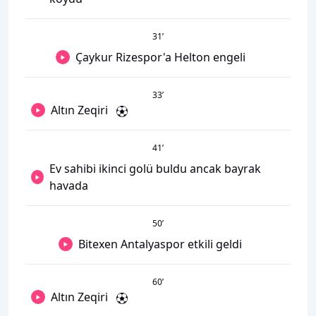
31
’
Çaykur Rizespor'a Helton engeli
33
’
Altın Zeqiri
41
’
Ev sahibi ikinci golü buldu ancak bayrak
havada
50
’
Bitexen Antalyaspor etkili geldi
60
’
Altın Zeqiri