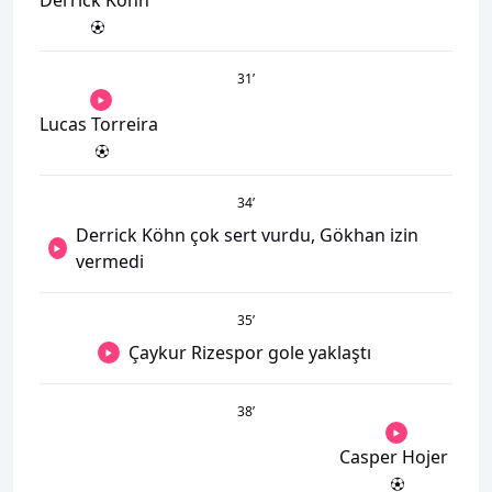
31
’
Lucas Torreira
34
’
Derrick Köhn çok sert vurdu, Gökhan izin
vermedi
35
’
Çaykur Rizespor gole yaklaştı
38
’
Casper Hojer