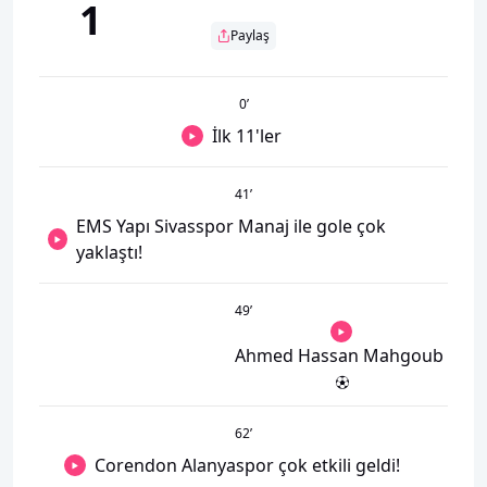
1
Paylaş
0
’
İlk 11'ler
41
’
EMS Yapı Sivasspor Manaj ile gole çok
yaklaştı!
49
’
Ahmed Hassan Mahgoub
62
’
Corendon Alanyaspor çok etkili geldi!