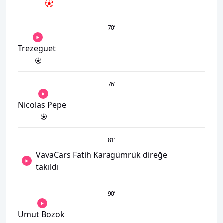
70
’
Trezeguet
76
’
Nicolas Pepe
81
’
VavaCars Fatih Karagümrük direğe
takıldı
90
’
Umut Bozok