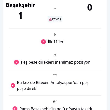
Başakşehir
0
-
1
Paylaş
0
’
İlk 11'ler
9
’
Peş peşe direkler! İnanılmaz pozisyon
26
’
Bu kez de Bitexen Antalyaspor'dan peş
peşe direk
64
’
Rams Başakşehir'in golü ofsayta takıldı