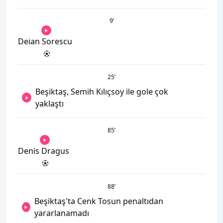
9
’
Deian Sorescu
25
’
Beşiktaş, Semih Kılıçsoy ile gole çok
yaklaştı
85
’
Denis Dragus
88
’
Beşiktaş'ta Cenk Tosun penaltıdan
yararlanamadı