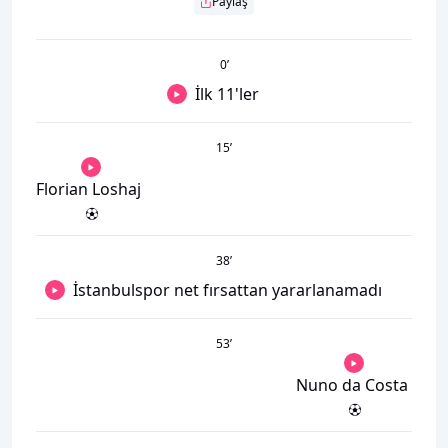
Paylaş
0
’
İlk 11'ler
15
’
Florian Loshaj
38
’
İstanbulspor net fırsattan yararlanamadı
53
’
Nuno da Costa