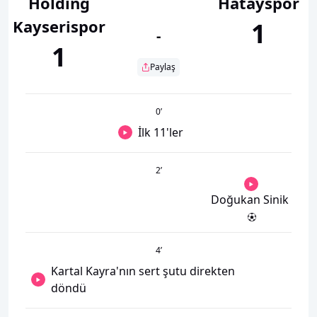
Holding
Hatayspor
Kayserispor
1
-
1
Paylaş
0
’
İlk 11'ler
2
’
Doğukan Sinik
4
’
Kartal Kayra'nın sert şutu direkten
döndü