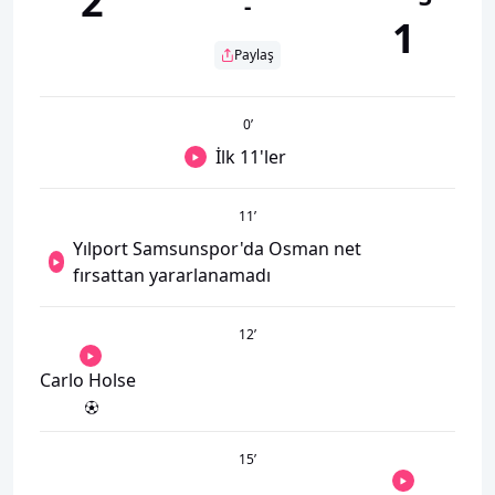
2
-
1
Paylaş
0
’
İlk 11'ler
11
’
Yılport Samsunspor'da Osman net
fırsattan yararlanamadı
12
’
Carlo Holse
15
’