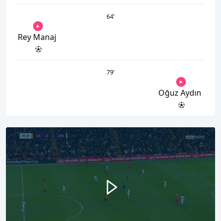
64
’
Rey Manaj
79
’
Oğuz Aydın