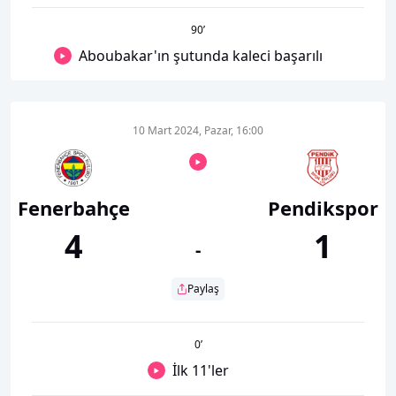
90
’
Aboubakar'ın şutunda kaleci başarılı
10 Mart 2024, Pazar, 16:00
Fenerbahçe
Pendikspor
4
1
-
Paylaş
0
’
İlk 11'ler