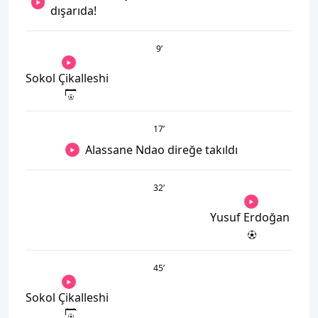
dışarıda!
9
’
Sokol Çikalleshi
17
’
Alassane Ndao direğe takıldı
32
’
Yusuf Erdoğan
45
’
Sokol Çikalleshi