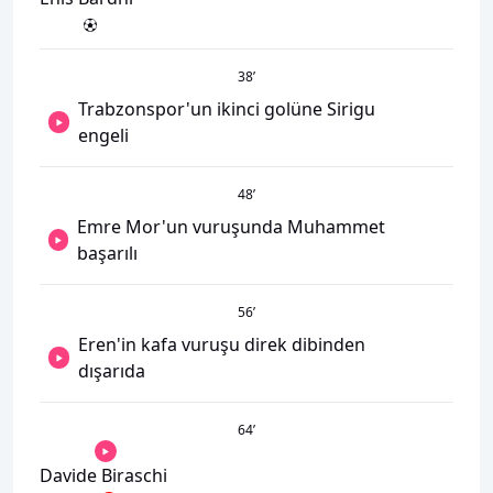
38
’
Trabzonspor'un ikinci golüne Sirigu
engeli
48
’
Emre Mor'un vuruşunda Muhammet
başarılı
56
’
Eren'in kafa vuruşu direk dibinden
dışarıda
64
’
Davide Biraschi