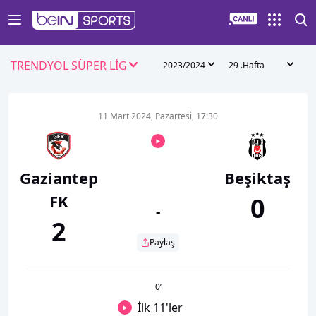
TRENDYOL SÜPER LİG
2023/2024
29 .Hafta
11 Mart 2024, Pazartesi, 17:30
Gaziantep
Beşiktaş
FK
0
-
2
Paylaş
0
’
İlk 11'ler