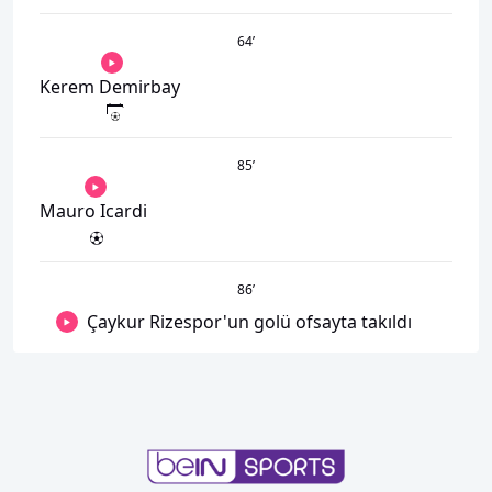
64
’
Kerem Demirbay
85
’
Mauro Icardi
86
’
Çaykur Rizespor'un golü ofsayta takıldı