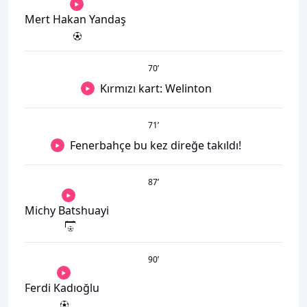
Mert Hakan Yandaş
70
’
Kırmızı kart: Welinton
71
’
Fenerbahçe bu kez direğe takıldı!
87
’
Michy Batshuayi
90
’
Ferdi Kadıoğlu