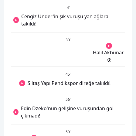
4
’
Cengiz Ünder'in şık vuruşu yan ağlara
takıldı!
30
’
Halil Akbunar
45
’
Siltaş Yapı Pendikspor direğe takıldı!
56
’
Edin Dzeko'nun gelişine vuruşundan gol
çıkmadı!
59
’