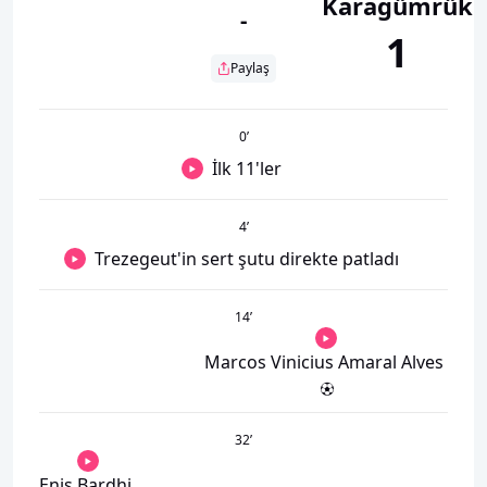
Karagümrük
-
1
Paylaş
0
’
İlk 11'ler
4
’
Trezegeut'in sert şutu direkte patladı
14
’
Marcos Vinicius Amaral Alves
32
’
Enis Bardhi