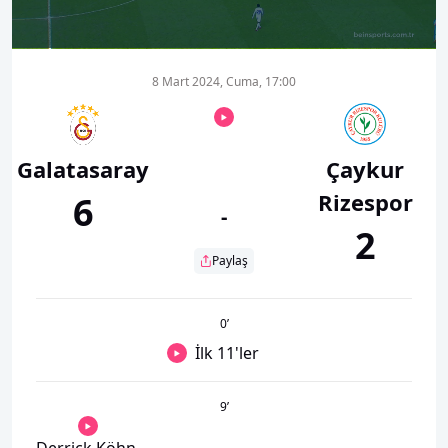
00:00
00:56
8 Mart 2024, Cuma, 17:00
Galatasaray
Çaykur
Rizespor
6
-
2
Paylaş
0
’
İlk 11'ler
9
’
Derrick Köhn