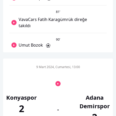
81
’
VavaCars Fatih Karagümrük direğe
takıldı
90
’
Umut Bozok
9 Mart 2024, Cumartesi, 13:00
Konyaspor
Adana
Demirspor
2
-