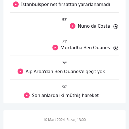
İstanbulspor net fırsattan yararlanamadı
53
’
Nuno da Costa
71
’
Mortadha Ben Ouanes
78
’
Alp Arda'dan Ben Ouanes'e geçit yok
90
’
Son anlarda iki müthiş hareket
10 Mart 2024, Pazar, 13:00