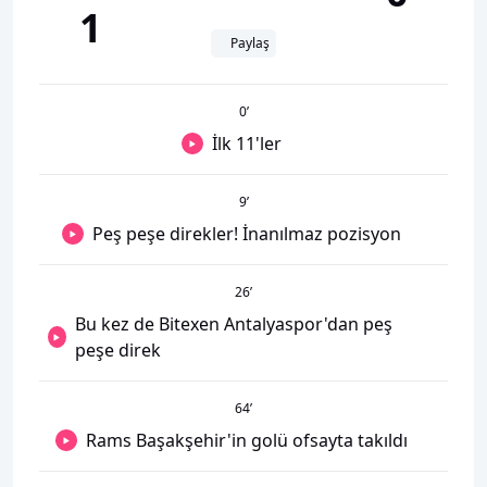
1
Paylaş
0
’
İlk 11'ler
9
’
Peş peşe direkler! İnanılmaz pozisyon
26
’
Bu kez de Bitexen Antalyaspor'dan peş
peşe direk
64
’
Rams Başakşehir'in golü ofsayta takıldı