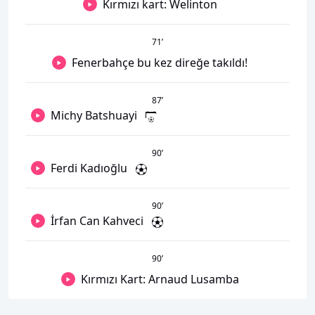
Kırmızı kart: Welinton
71
’
Fenerbahçe bu kez direğe takıldı!
87
’
Michy Batshuayi
90
’
Ferdi Kadıoğlu
90
’
İrfan Can Kahveci
90
’
Kırmızı Kart: Arnaud Lusamba