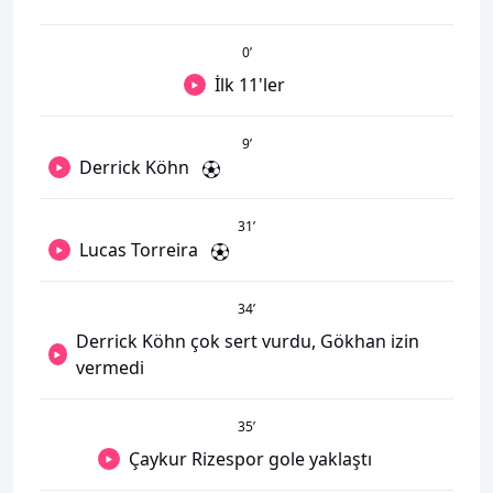
0
’
İlk 11'ler
9
’
Derrick Köhn
31
’
Lucas Torreira
34
’
Derrick Köhn çok sert vurdu, Gökhan izin
vermedi
35
’
Çaykur Rizespor gole yaklaştı