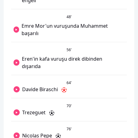
engeli
48
’
Emre Mor'un vuruşunda Muhammet
başarılı
56
’
Eren'in kafa vuruşu direk dibinden
dışarıda
64
’
Davide Biraschi
70
’
Trezeguet
76
’
Nicolas Pepe