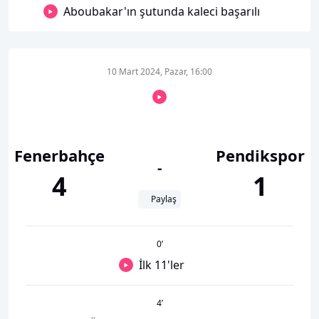
Aboubakar'ın şutunda kaleci başarılı
10 Mart 2024, Pazar, 16:00
Fenerbahçe
Pendikspor
-
4
1
Paylaş
0
’
İlk 11'ler
4
’