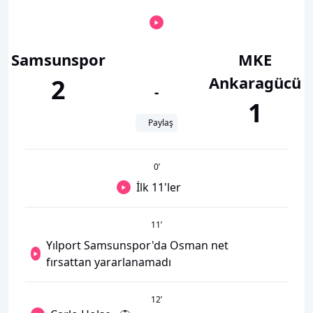
Samsunspor
MKE
Ankaragücü
2
-
1
Paylaş
0
’
İlk 11'ler
11
’
Yılport Samsunspor'da Osman net
fırsattan yararlanamadı
12
’