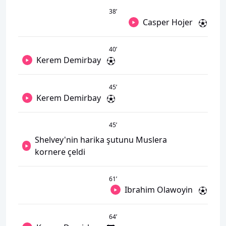
38
’
Casper Hojer
40
’
Kerem Demirbay
45
’
Kerem Demirbay
45
’
Shelvey'nin harika şutunu Muslera
kornere çeldi
61
’
Ibrahim Olawoyin
64
’