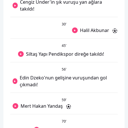
Cengiz Ünder'in şık vuruşu yan ağlara
takıldı!
30
’
Halil Akbunar
45
’
Siltaş Yapı Pendikspor direğe takıldı!
56
’
Edin Dzeko'nun gelişine vuruşundan gol
çıkmadı!
59
’
Mert Hakan Yandaş
70
’