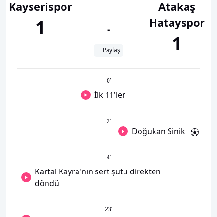
Kayserispor
Atakaş
Hatayspor
1
-
1
Paylaş
0
’
İlk 11'ler
2
’
Doğukan Sinik
4
’
Kartal Kayra'nın sert şutu direkten
döndü
23
’