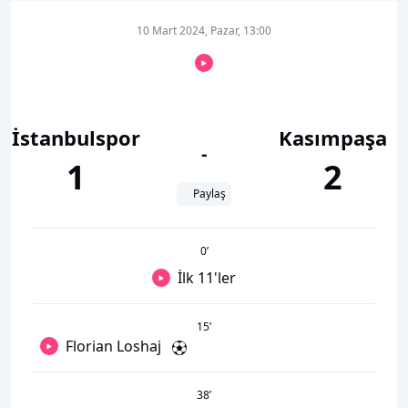
10 Mart 2024, Pazar, 13:00
İstanbulspor
Kasımpaşa
-
1
2
Paylaş
0
’
İlk 11'ler
15
’
Florian Loshaj
38
’