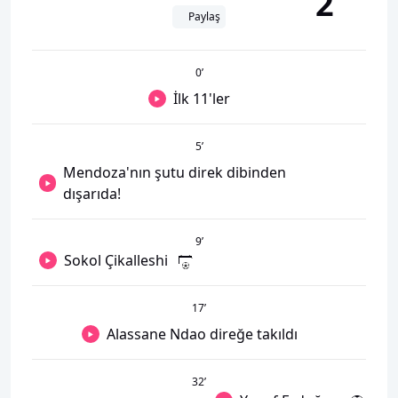
2
Paylaş
0
’
İlk 11'ler
5
’
Mendoza'nın şutu direk dibinden
dışarıda!
9
’
Sokol Çikalleshi
17
’
Alassane Ndao direğe takıldı
32
’