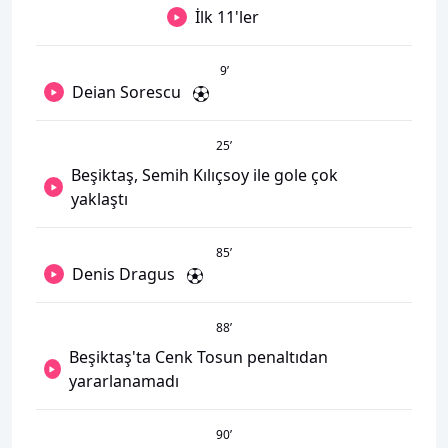
İlk 11'ler
9
’
Deian Sorescu
25
’
Beşiktaş, Semih Kılıçsoy ile gole çok
yaklaştı
85
’
Denis Dragus
88
’
Beşiktaş'ta Cenk Tosun penaltıdan
yararlanamadı
90
’