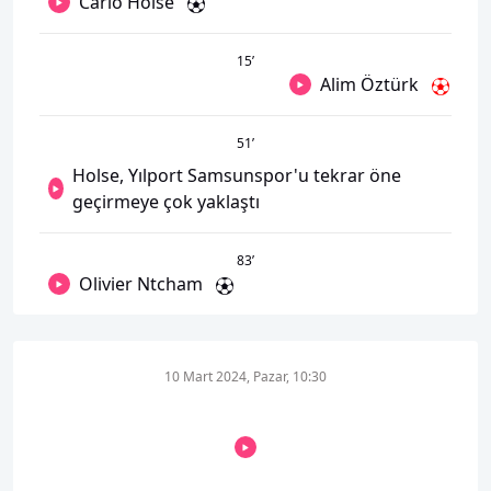
Carlo Holse
15
’
Alim Öztürk
51
’
Holse, Yılport Samsunspor'u tekrar öne
geçirmeye çok yaklaştı
83
’
Olivier Ntcham
10 Mart 2024, Pazar, 10:30