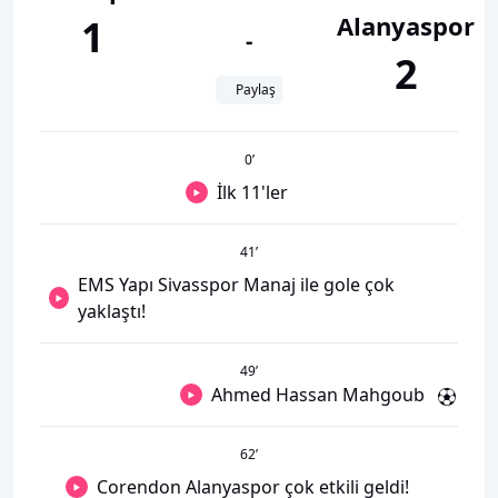
Alanyaspor
1
-
2
Paylaş
0
’
İlk 11'ler
41
’
EMS Yapı Sivasspor Manaj ile gole çok
yaklaştı!
49
’
Ahmed Hassan Mahgoub
62
’
Corendon Alanyaspor çok etkili geldi!