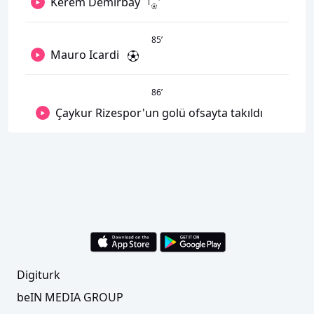
Kerem Demirbay
85
’
Mauro Icardi
86
’
Çaykur Rizespor'un golü ofsayta takıldı
Digiturk
beIN MEDIA GROUP