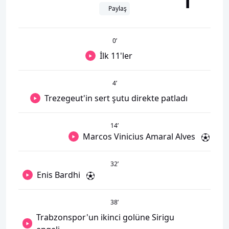
1
Paylaş
0
’
İlk 11'ler
4
’
Trezegeut'in sert şutu direkte patladı
14
’
Marcos Vinicius Amaral Alves
32
’
Enis Bardhi
38
’
Trabzonspor'un ikinci golüne Sirigu