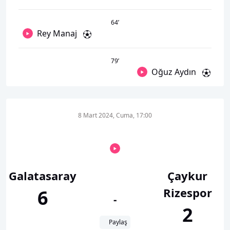
64
’
Rey Manaj
79
’
Oğuz Aydın
8 Mart 2024, Cuma, 17:00
Galatasaray
Çaykur
Rizespor
6
-
2
Paylaş