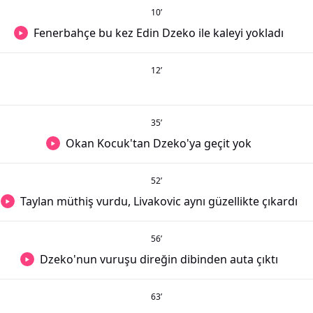
10
’
Fenerbahçe bu kez Edin Dzeko ile kaleyi yokladı
12
’
35
’
Okan Kocuk'tan Dzeko'ya geçit yok
52
’
Taylan müthiş vurdu, Livakovic aynı güzellikte çıkardı
56
’
Dzeko'nun vuruşu direğin dibinden auta çıktı
63
’