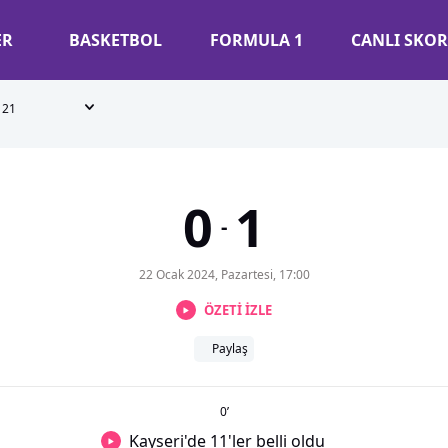
ER
BASKETBOL
FORMULA 1
CANLI SKOR
21
0
1
-
22 Ocak 2024, Pazartesi, 17:00
ÖZETİ İZLE
Paylaş
0
’
Kayseri'de 11'ler belli oldu