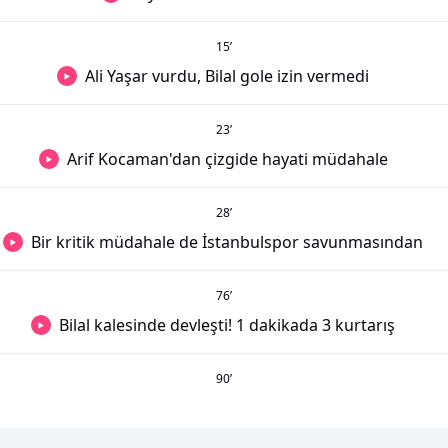
15
’
Ali Yaşar vurdu, Bilal gole izin vermedi
23
’
Arif Kocaman'dan çizgide hayati müdahale
28
’
Bir kritik müdahale de İstanbulspor savunmasından
76
’
Bilal kalesinde devleşti! 1 dakikada 3 kurtarış
90
’