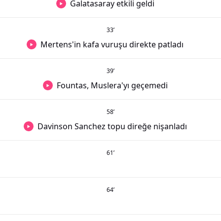
Galatasaray etkili geldi
33
’
Mertens'in kafa vuruşu direkte patladı
39
’
Fountas, Muslera'yı geçemedi
58
’
Davinson Sanchez topu direğe nişanladı
61
’
64
’