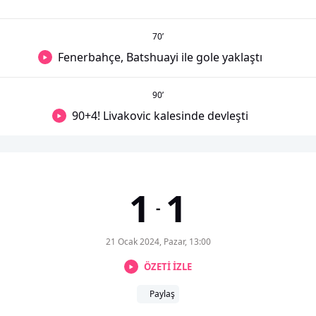
70
’
Fenerbahçe, Batshuayi ile gole yaklaştı
90
’
90+4! Livakovic kalesinde devleşti
1
1
-
21 Ocak 2024, Pazar, 13:00
ÖZETİ İZLE
Paylaş