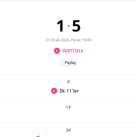
1
5
-
21 Ocak 2024, Pazar, 16:00
ÖZETİ İZLE
Paylaş
0
’
İlk 11'ler
13
’
29
’