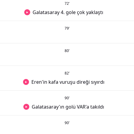
72
’
Galatasaray 4. gole çok yaklaştı
79
’
80
’
82
’
Eren'in kafa vuruşu direği sıyırdı
90
’
Galatasaray'ın golü VAR'a takıldı
90
’