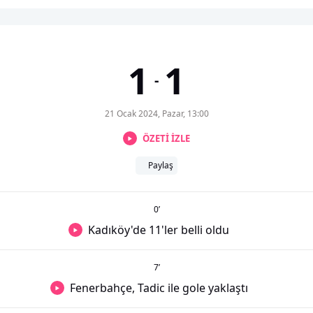
1
1
-
21 Ocak 2024, Pazar, 13:00
ÖZETİ İZLE
Paylaş
0
’
Kadıköy'de 11'ler belli oldu
7
’
Fenerbahçe, Tadic ile gole yaklaştı