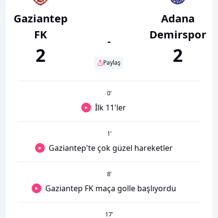
Gaziantep
Adana
FK
Demirspor
-
2
2
Paylaş
0
’
İlk 11'ler
1
’
Gaziantep'te çok güzel hareketler
8
’
Gaziantep FK maça golle başlıyordu
17
’