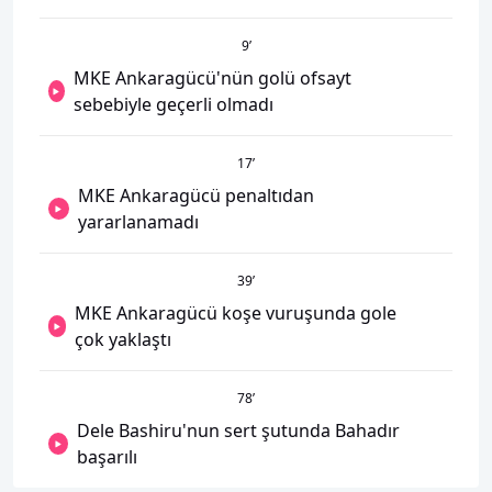
9
’
MKE Ankaragücü'nün golü ofsayt
sebebiyle geçerli olmadı
17
’
MKE Ankaragücü penaltıdan
yararlanamadı
39
’
MKE Ankaragücü koşe vuruşunda gole
çok yaklaştı
78
’
Dele Bashiru'nun sert şutunda Bahadır
başarılı