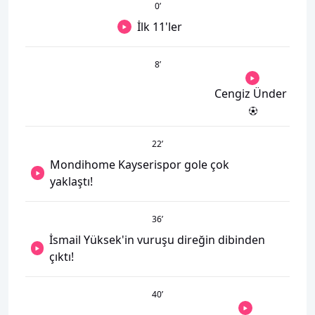
0
’
İlk 11'ler
8
’
Cengiz Ünder
22
’
Mondihome Kayserispor gole çok
yaklaştı!
36
’
İsmail Yüksek'in vuruşu direğin dibinden
çıktı!
40
’