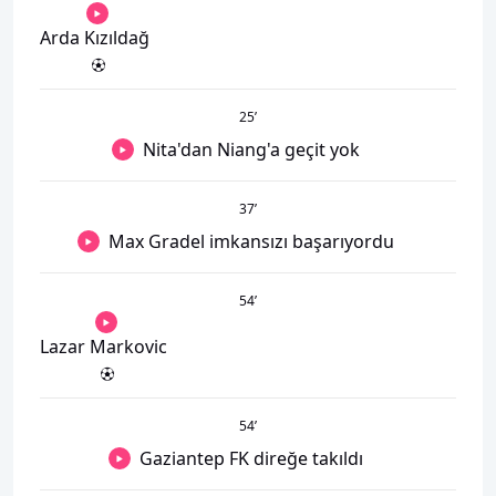
Arda Kızıldağ
25
’
Nita'dan Niang'a geçit yok
37
’
Max Gradel imkansızı başarıyordu
54
’
Lazar Markovic
54
’
Gaziantep FK direğe takıldı