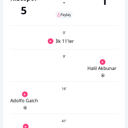
1
-
5
Paylaş
0
’
İlk 11'ler
9
’
Halil Akbunar
16
’
Adolfo Gaich
41
’