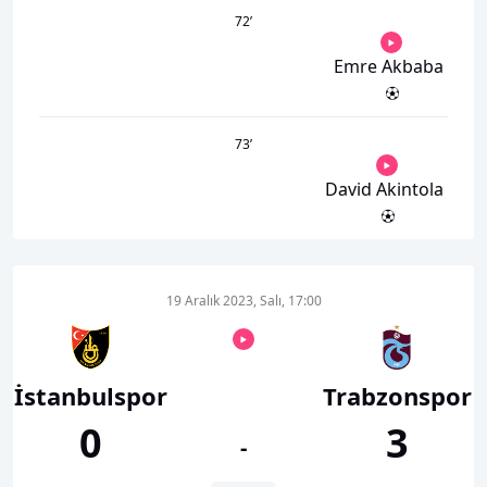
72
’
Emre Akbaba
73
’
David Akintola
19 Aralık 2023, Salı, 17:00
İstanbulspor
Trabzonspor
0
3
-