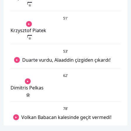
51
’
Krzysztof Piatek
53
’
Duarte vurdu, Alaaddin çizgiden çıkardı!
62
’
Dimitris Pelkas
78
’
Volkan Babacan kalesinde geçit vermedi!