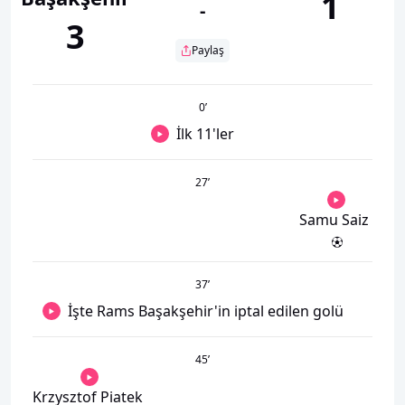
1
-
3
Paylaş
0
’
İlk 11'ler
27
’
Samu Saiz
37
’
İşte Rams Başakşehir'in iptal edilen golü
45
’
Krzysztof Piatek