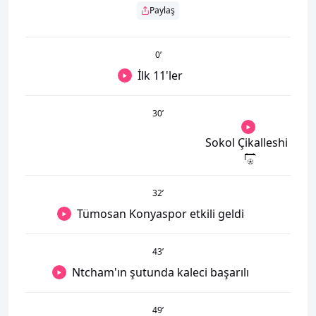
Paylaş
0
’
İlk 11'ler
30
’
Sokol Çikalleshi
32
’
Tümosan Konyaspor etkili geldi
43
’
Ntcham'ın şutunda kaleci başarılı
49
’