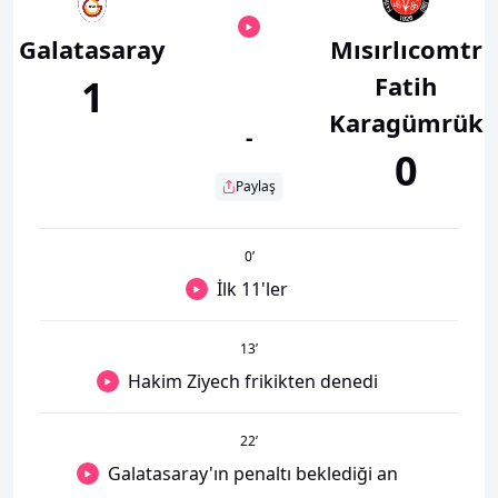
Galatasaray
Mısırlıcomtr
Fatih
1
Karagümrük
-
0
Paylaş
0
’
İlk 11'ler
13
’
Hakim Ziyech frikikten denedi
22
’
Galatasaray'ın penaltı beklediği an