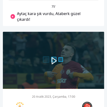
75
’
Aytaç kara şık vurdu, Ataberk güzel
çıkardı!
00:00
01:01
20 Aralık 2023, Çarşamba, 17:00