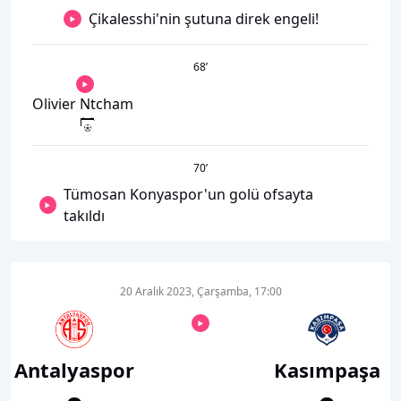
Çikalesshi'nin şutuna direk engeli!
68
’
Olivier Ntcham
70
’
Tümosan Konyaspor'un golü ofsayta
takıldı
20 Aralık 2023, Çarşamba, 17:00
Antalyaspor
Kasımpaşa