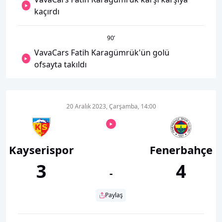
kaçırdı
90
’
VavaCars Fatih Karagümrük'ün golü
ofsayta takıldı
20 Aralık 2023, Çarşamba, 14:00
Kayserispor
Fenerbahçe
3
4
-
Paylaş