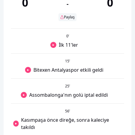
0
0
-
Paylaş
0
’
İlk 11'ler
15
’
Bitexen Antalyaspor etkili geldi
25
’
Assombalonga'nın golü iptal edildi
56
’
Kasımpaşa önce direğe, sonra kaleciye
takıldı