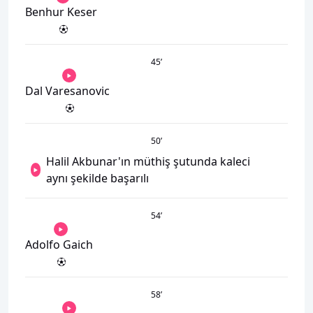
Benhur Keser
45
’
Dal Varesanovic
50
’
Halil Akbunar'ın müthiş şutunda kaleci
aynı şekilde başarılı
54
’
Adolfo Gaich
58
’