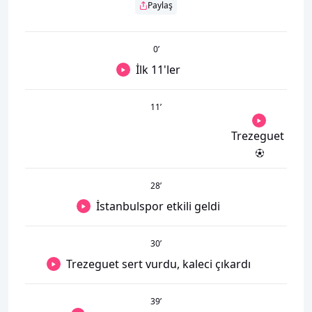
Paylaş
0
’
İlk 11'ler
11
’
Trezeguet
28
’
İstanbulspor etkili geldi
30
’
Trezeguet sert vurdu, kaleci çıkardı
39
’