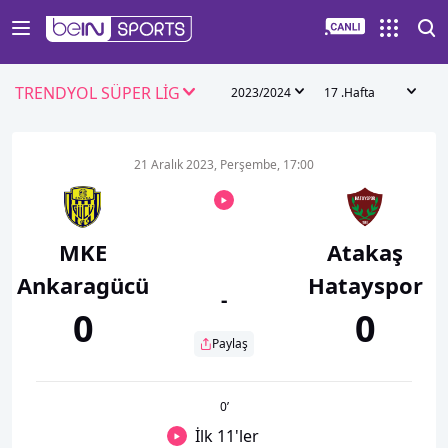
TRENDYOL SÜPER LİG
2023/2024
17 .Hafta
21 Aralık 2023, Perşembe, 17:00
MKE
Atakaş
Ankaragücü
Hatayspor
-
0
0
Paylaş
0
’
İlk 11'ler