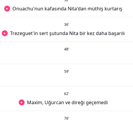
Onuachu'nun kafasında Nita'dan müthiş kurtarış
36
’
Trezeguet'in sert şutunda Nita bir kez daha başarılı
48
’
59
’
62
’
Maxim, Uğurcan ve direği geçemedi
76
’