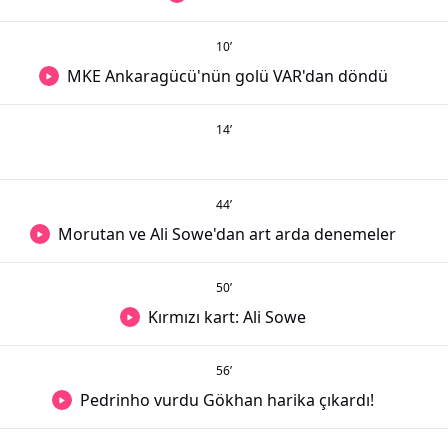
10
’
MKE Ankaragücü'nün golü VAR'dan döndü
14
’
44
’
Morutan ve Ali Sowe'dan art arda denemeler
50
’
Kırmızı kart: Ali Sowe
56
’
Pedrinho vurdu Gökhan harika çıkardı!