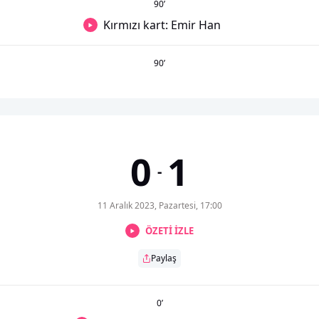
90
’
Kırmızı kart: Emir Han
90
’
0
1
-
11 Aralık 2023, Pazartesi, 17:00
ÖZETİ İZLE
Paylaş
0
’