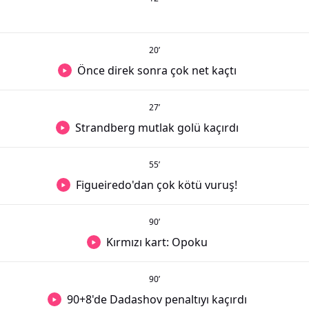
20
’
Önce direk sonra çok net kaçtı
27
’
Strandberg mutlak golü kaçırdı
55
’
Figueiredo'dan çok kötü vuruş!
90
’
Kırmızı kart: Opoku
90
’
90+8'de Dadashov penaltıyı kaçırdı