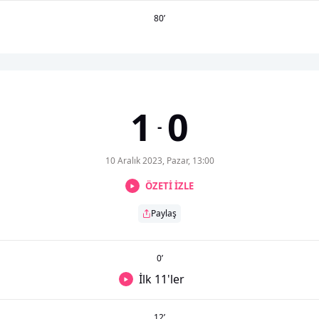
80
’
1
0
-
10 Aralık 2023, Pazar, 13:00
ÖZETİ İZLE
Paylaş
0
’
İlk 11'ler
12
’