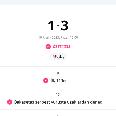
1
3
-
10 Aralık 2023, Pazar, 16:00
ÖZETİ İZLE
Paylaş
0
’
İlk 11'ler
16
’
Bakasetas serbest vuruşta uzaklardan denedi
32
’