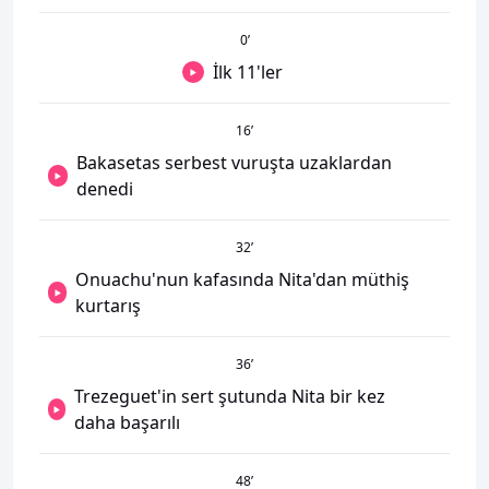
0
’
İlk 11'ler
16
’
Bakasetas serbest vuruşta uzaklardan
denedi
32
’
Onuachu'nun kafasında Nita'dan müthiş
kurtarış
36
’
Trezeguet'in sert şutunda Nita bir kez
daha başarılı
48
’