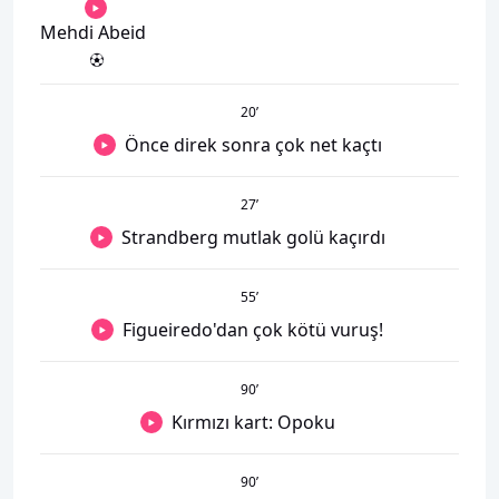
Mehdi Abeid
20
’
Önce direk sonra çok net kaçtı
27
’
Strandberg mutlak golü kaçırdı
55
’
Figueiredo'dan çok kötü vuruş!
90
’
Kırmızı kart: Opoku
90
’