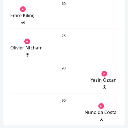
60
’
Emre Kılınç
75
’
Olivier Ntcham
90
’
Yasin Özcan
90
’
Nuno da Costa