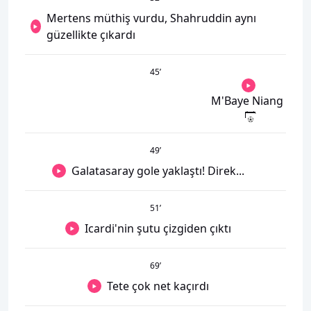
Mertens müthiş vurdu, Shahruddin aynı
güzellikte çıkardı
45
’
M'Baye Niang
49
’
Galatasaray gole yaklaştı! Direk...
51
’
Icardi'nin şutu çizgiden çıktı
69
’
Tete çok net kaçırdı