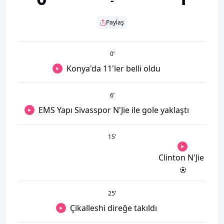
-
Paylaş
0
’
Konya'da 11'ler belli oldu
6
’
EMS Yapı Sivasspor N'Jie ile gole yaklaştı
15
’
Clinton N'Jie
25
’
Çikalleshi direğe takıldı