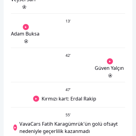
13
’
Adam Buksa
42
’
Güven Yalçın
47
’
Kırmızı kart: Erdal Rakip
55
’
VavaCars Fatih Karagümrük'ün golü ofsayt
nedeniyle geçerlilik kazanmadı