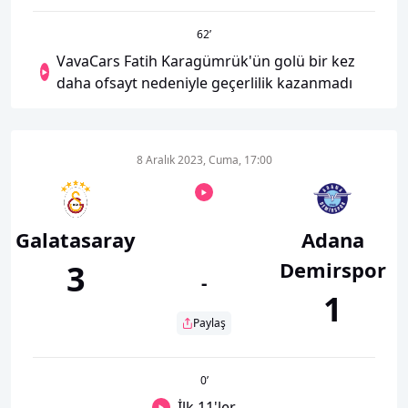
62
’
VavaCars Fatih Karagümrük'ün golü bir kez
daha ofsayt nedeniyle geçerlilik kazanmadı
8 Aralık 2023, Cuma, 17:00
Galatasaray
Adana
Demirspor
3
-
1
Paylaş
0
’
İlk 11'ler