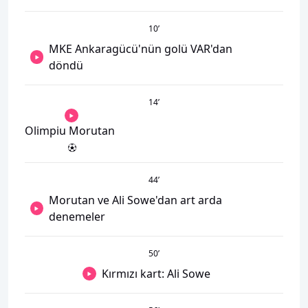
10
’
MKE Ankaragücü'nün golü VAR'dan
döndü
14
’
Olimpiu Morutan
44
’
Morutan ve Ali Sowe'dan art arda
denemeler
50
’
Kırmızı kart: Ali Sowe