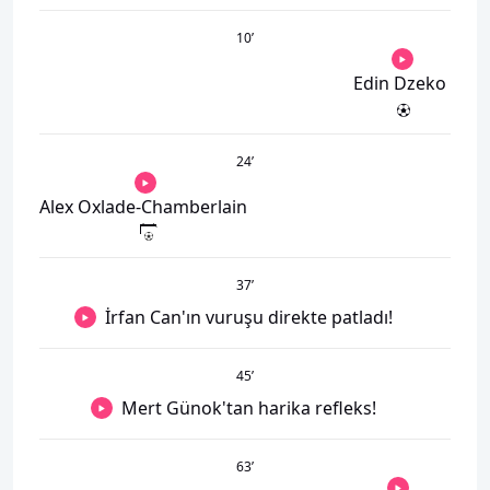
10
’
Edin Dzeko
24
’
Alex Oxlade-Chamberlain
37
’
İrfan Can'ın vuruşu direkte patladı!
45
’
Mert Günok'tan harika refleks!
63
’