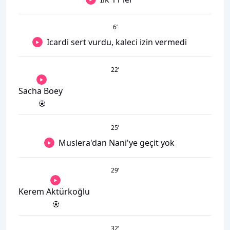
6
’
Icardi sert vurdu, kaleci izin vermedi
22
’
Sacha Boey
25
’
Muslera'dan Nani'ye geçit yok
29
’
Kerem Aktürkoğlu
32
’