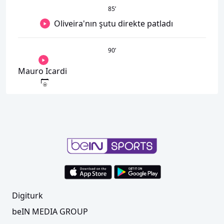
85
’
Oliveira'nın şutu direkte patladı
90
’
Mauro Icardi
Digiturk
beIN MEDIA GROUP