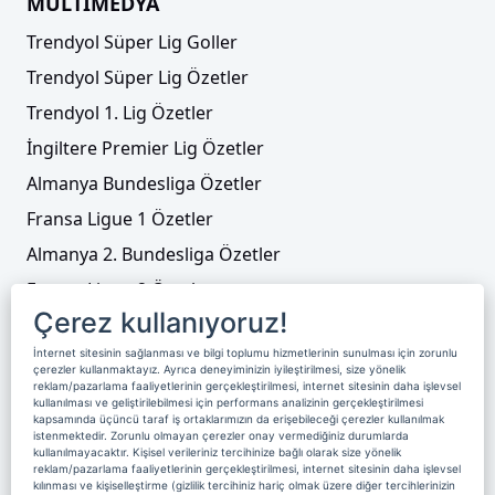
MULTİMEDYA
Trendyol Süper Lig Goller
Trendyol Süper Lig Özetler
Trendyol 1. Lig Özetler
İngiltere Premier Lig Özetler
Almanya Bundesliga Özetler
Fransa Ligue 1 Özetler
Almanya 2. Bundesliga Özetler
Fransa Ligue 2 Özetler
Çerez kullanıyoruz!
Tenis
İnternet sitesinin sağlanması ve bilgi toplumu hizmetlerinin sunulması için zorunlu
Video Liste
çerezler kullanmaktayız. Ayrıca deneyiminizin iyileştirilmesi, size yönelik
reklam/pazarlama faaliyetlerinin gerçekleştirilmesi, internet sitesinin daha işlevsel
Foto Galeriler
kullanılması ve geliştirilebilmesi için performans analizinin gerçekleştirilmesi
kapsamında üçüncü taraf iş ortaklarımızın da erişebileceği çerezler kullanılmak
istenmektedir. Zorunlu olmayan çerezler onay vermediğiniz durumlarda
kullanılmayacaktır. Kişisel verileriniz tercihinize bağlı olarak size yönelik
Üyelik
Yayın Akışı
Reklam
Site Sözleşmesi
reklam/pazarlama faaliyetlerinin gerçekleştirilmesi, internet sitesinin daha işlevsel
kılınması ve kişiselleştirme (gizlilik tercihiniz hariç olmak üzere diğer tercihlerinizin
Künye ve İletişim
Çerez Politikası