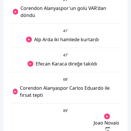
Corendon Alanyaspor'un golü VAR'dan
döndü
41
’
Alp Arda iki hamlede kurtardı
47
’
Efecan Karaca direğe takıldı
68
’
Corendon Alanyaspor Carlos Eduardo ile
fırsat tepti
89
’
Joao Novais