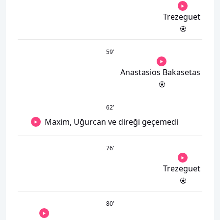
Trezeguet
59
’
Anastasios Bakasetas
62
’
Maxim, Uğurcan ve direği geçemedi
76
’
Trezeguet
80
’