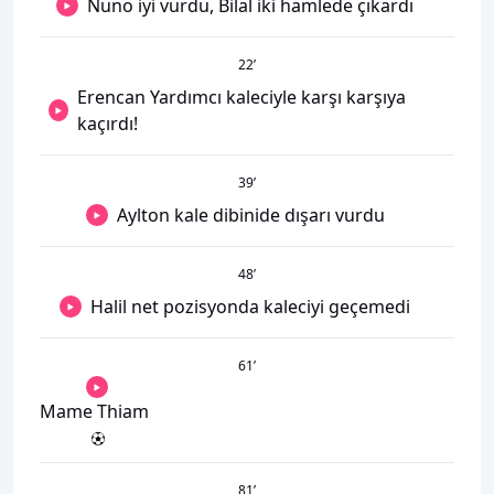
Nuno iyi vurdu, Bilal iki hamlede çıkardı
22
’
Erencan Yardımcı kaleciyle karşı karşıya
kaçırdı!
39
’
Aylton kale dibinide dışarı vurdu
48
’
Halil net pozisyonda kaleciyi geçemedi
61
’
Mame Thiam
81
’