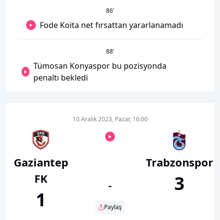
86
’
Fode Koita net fırsattan yararlanamadı
88
’
Tümosan Konyaspor bu pozisyonda
penaltı bekledi
10 Aralık 2023, Pazar, 16:00
Gaziantep
Trabzonspor
FK
3
-
1
Paylaş