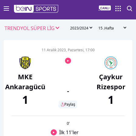
TRENDYOL SÜPER LİG
2023/2024
15 .Hafta
11 Aralık 2023, Pazartesi, 17:00
MKE
Çaykur
Ankaragücü
Rizespor
-
1
1
Paylaş
0
’
İlk 11'ler