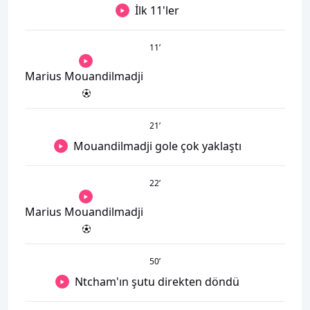
İlk 11'ler
11
’
Marius Mouandilmadji
21
’
Mouandilmadji gole çok yaklaştı
22
’
Marius Mouandilmadji
50
’
Ntcham'ın şutu direkten döndü