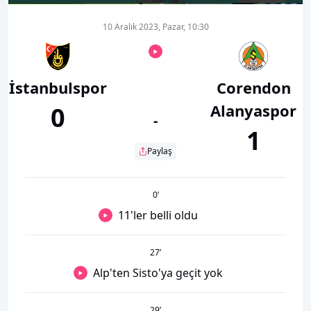
10 Aralık 2023, Pazar, 10:30
İstanbulspor
Corendon
Alanyaspor
0
-
1
Paylaş
0
’
11'ler belli oldu
27
’
Alp'ten Sisto'ya geçit yok
29
’