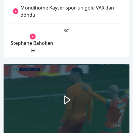
Mondihome Kayserispor'un golü VAR'dan
döndü
90
’
Stephane Bahoken
00:00
02:27