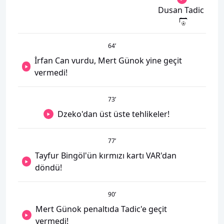
Dusan Tadic
64
’
İrfan Can vurdu, Mert Günok yine geçit
vermedi!
73
’
Dzeko'dan üst üste tehlikeler!
77
’
Tayfur Bingöl'ün kırmızı kartı VAR'dan
döndü!
90
’
Mert Günok penaltıda Tadic'e geçit
vermedi!