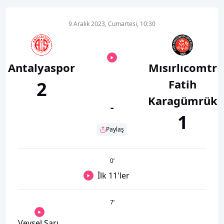
9 Aralık 2023, Cumartesi, 10:30
Antalyaspor
Mısırlıcomtr
Fatih
2
Karagümrük
-
1
Paylaş
0
’
İlk 11'ler
7
’
Veysel Sarı