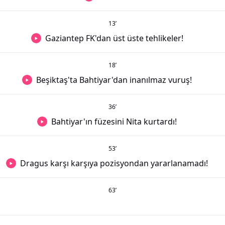
13
’
Gaziantep FK'dan üst üste tehlikeler!
18
’
Beşiktaş'ta Bahtiyar'dan inanılmaz vuruş!
36
’
Bahtiyar'ın füzesini Nita kurtardı!
53
’
Dragus karşı karşıya pozisyondan yararlanamadı!
63
’