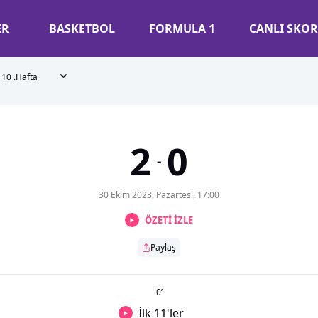
ER
BASKETBOL
FORMULA 1
CANLI SKOR
10 .Hafta
2
0
-
30 Ekim 2023, Pazartesi, 17:00
ÖZETİ İZLE
Paylaş
0
’
İlk 11'ler