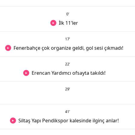
0
’
İlk 11'ler
17
’
Fenerbahçe çok organize geldi, gol sesi çıkmadı!
22
’
Erencan Yardımcı ofsayta takıldı!
29
’
41
’
Siltaş Yapı Pendikspor kalesinde ilginç anlar!