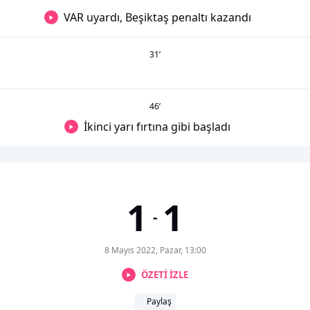
VAR uyardı, Beşiktaş penaltı kazandı
31
’
46
’
İkinci yarı fırtına gibi başladı
1
1
-
8 Mayıs 2022, Pazar, 13:00
ÖZETİ İZLE
Paylaş