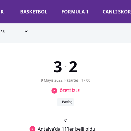
ER
BASKETBOL
FORMULA 1
CANLI SKOR
36
3
2
-
9 Mayıs 2022, Pazartesi, 17:00
ÖZETİ İZLE
Paylaş
0
’
Antalya'da 11'ler belli oldu