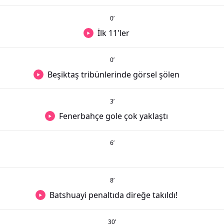
0
’
İlk 11'ler
0
’
Beşiktaş tribünlerinde görsel şölen
3
’
Fenerbahçe gole çok yaklaştı
6
’
8
’
Batshuayi penaltıda direğe takıldı!
30
’