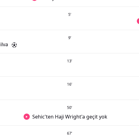
5
’
9
’
ilva
13
’
16
’
50
’
Sehic'ten Haji Wright'a geçit yok
67
’