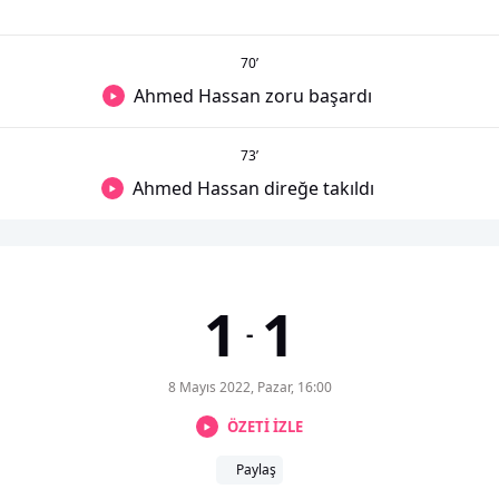
70
’
Ahmed Hassan zoru başardı
73
’
Ahmed Hassan direğe takıldı
1
1
-
8 Mayıs 2022, Pazar, 16:00
ÖZETİ İZLE
Paylaş