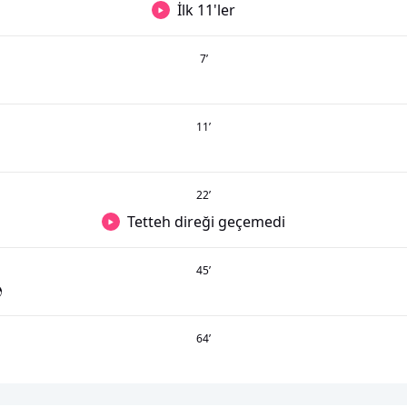
İlk 11'ler
7
’
11
’
22
’
Tetteh direği geçemedi
45
’
64
’