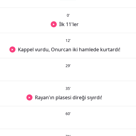
0
’
İlk 11'ler
12
’
Kappel vurdu, Onurcan iki hamlede kurtardı!
29
’
35
’
Rayan'ın plasesi direği sıyırdı!
60
’