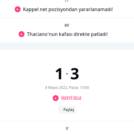
71
’
Kappel net pozisyondan yararlanamadı!
86
’
Thaciano'nun kafası direkte patladı!
1
3
-
8 Mayıs 2022, Pazar, 13:00
ÖZETİ İZLE
Paylaş
0
’