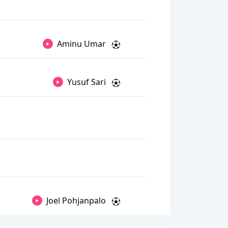
Aminu Umar
Yusuf Sari
Joel Pohjanpalo