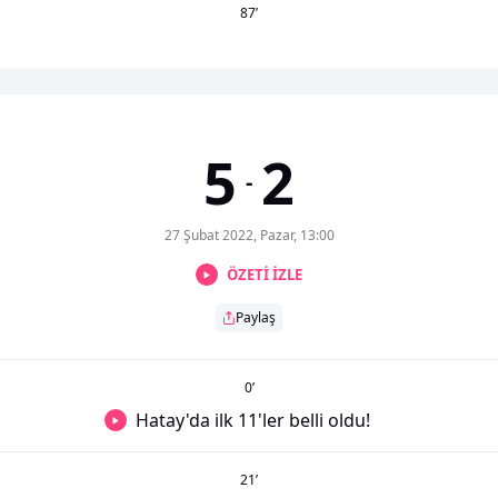
87
’
5
2
-
27 Şubat 2022, Pazar, 13:00
ÖZETİ İZLE
Paylaş
0
’
Hatay'da ilk 11'ler belli oldu!
21
’