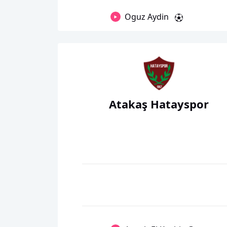
Oguz Aydin
Atakaş Hatayspor