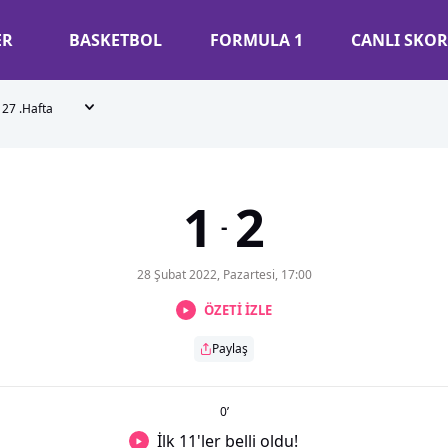
ER
BASKETBOL
FORMULA 1
CANLI SKOR
27 .Hafta
1
2
-
28 Şubat 2022, Pazartesi, 17:00
ÖZETİ İZLE
Paylaş
0
’
İlk 11'ler belli oldu!