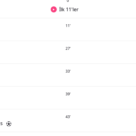
0
’
İlk 11'ler
11
’
27
’
33
’
39
’
43
’
is