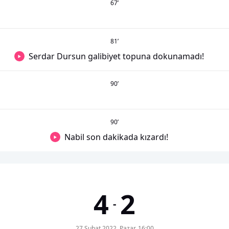
67
’
81
’
Serdar Dursun galibiyet topuna dokunamadı!
90
’
90
’
Nabil son dakikada kızardı!
4
2
-
27 Şubat 2022, Pazar, 16:00