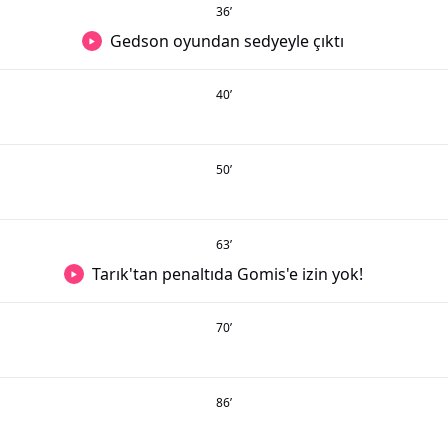
36
’
Gedson oyundan sedyeyle çıktı
40
’
50
’
63
’
Tarık'tan penaltıda Gomis'e izin yok!
70
’
86
’