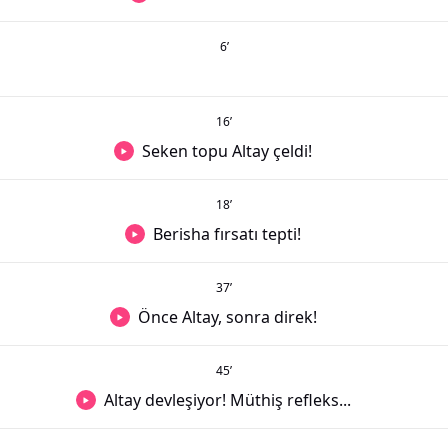
6
’
16
’
Seken topu Altay çeldi!
18
’
Berisha fırsatı tepti!
37
’
Önce Altay, sonra direk!
45
’
Altay devleşiyor! Müthiş refleks...