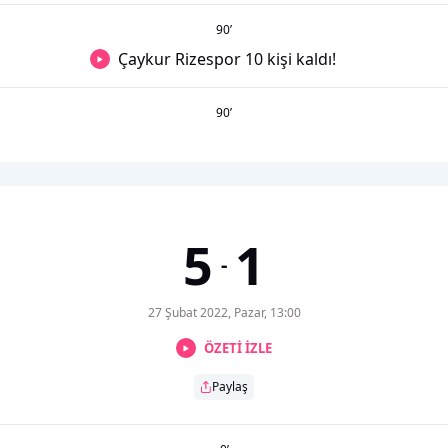
90
’
Çaykur Rizespor 10 kişi kaldı!
90
’
5
1
-
27 Şubat 2022, Pazar, 13:00
ÖZETİ İZLE
Paylaş