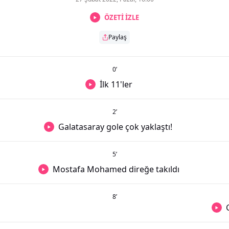
ÖZETİ İZLE
Paylaş
0
’
İlk 11'ler
2
’
Galatasaray gole çok yaklaştı!
5
’
Mostafa Mohamed direğe takıldı
8
’