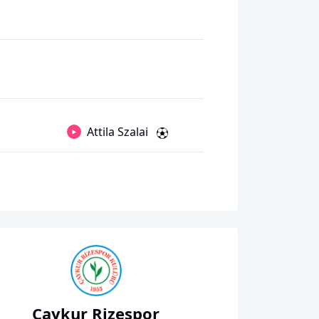
Attila Szalai
Çaykur Rizespor