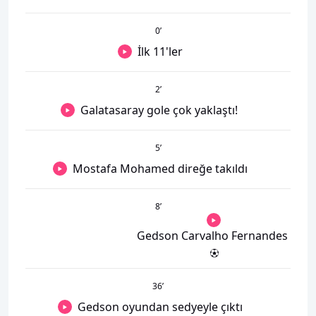
0
’
İlk 11'ler
2
’
Galatasaray gole çok yaklaştı!
5
’
Mostafa Mohamed direğe takıldı
8
’
Gedson Carvalho Fernandes
36
’
Gedson oyundan sedyeyle çıktı