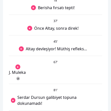
18
’
Berisha fırsatı tepti!
37
’
Önce Altay, sonra direk!
45
’
Altay devleşiyor! Müthiş refleks...
67
’
J. Muleka
81
’
Serdar Dursun galibiyet topuna
dokunamadı!