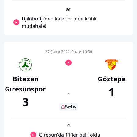
86
’
Djilobodji'den kale önünde kritik
müdahale!
27 Şubat 2022, Pazar, 10:30
Bitexen
Göztepe
Giresunspor
1
-
3
Paylaş
0
’
Giresun'da 11'ler belli oldu