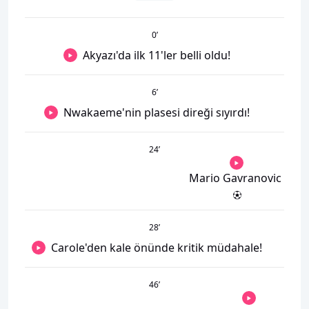
0
’
Akyazı'da ilk 11'ler belli oldu!
6
’
Nwakaeme'nin plasesi direği sıyırdı!
24
’
Mario Gavranovic
28
’
Carole'den kale önünde kritik müdahale!
46
’