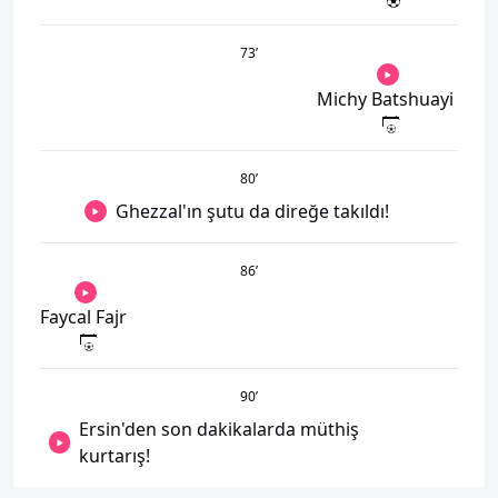
73
’
Michy Batshuayi
80
’
Ghezzal'ın şutu da direğe takıldı!
86
’
Faycal Fajr
90
’
Ersin'den son dakikalarda müthiş
kurtarış!