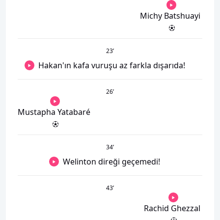
Michy Batshuayi
23
’
Hakan'ın kafa vuruşu az farkla dışarıda!
26
’
Mustapha Yatabaré
34
’
Welinton direği geçemedi!
43
’
Rachid Ghezzal