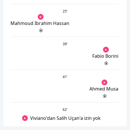
25
’
Mahmoud Ibrahim Hassan
39
’
Fabio Borini
41
’
Ahmed Musa
62
’
Viviano'dan Salih Uçan'a izin yok