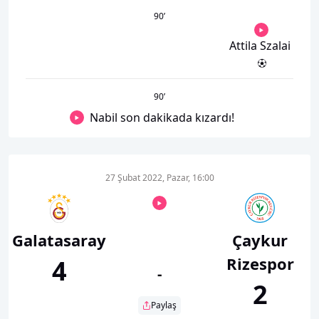
90
’
Attila Szalai
90
’
Nabil son dakikada kızardı!
27 Şubat 2022, Pazar, 16:00
Galatasaray
Çaykur
Rizespor
4
-
2
Paylaş