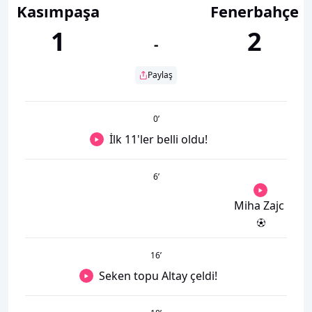
Kasımpaşa
Fenerbahçe
1
2
-
Paylaş
0
’
İlk 11'ler belli oldu!
6
’
Miha Zajc
16
’
Seken topu Altay çeldi!