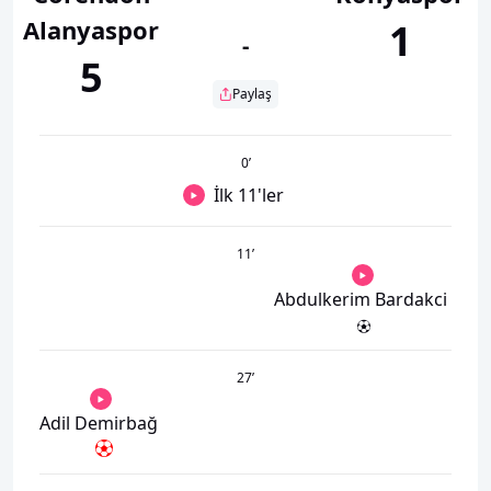
Alanyaspor
1
-
5
Paylaş
0
’
İlk 11'ler
11
’
Abdulkerim Bardakci
27
’
Adil Demirbağ