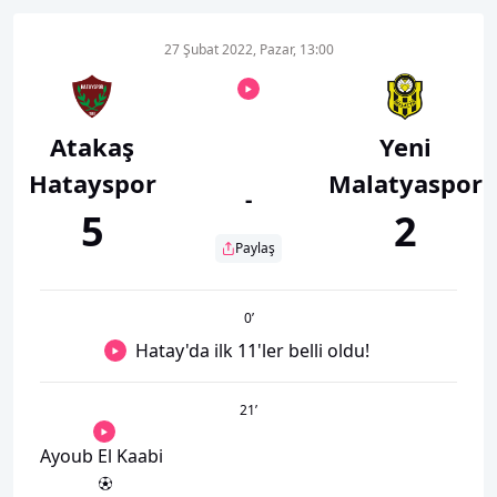
27 Şubat 2022, Pazar, 13:00
Atakaş
Yeni
Hatayspor
Malatyaspor
-
5
2
Paylaş
0
’
Hatay'da ilk 11'ler belli oldu!
21
’
Ayoub El Kaabi