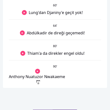
60
’
Lung'dan Djaniny'e geçit yok!
64
’
Abdülkadir de direği geçemedi!
80
’
Thiam'a da direkler engel oldu!
90
’
Anthony Nuatuzor Nwakaeme