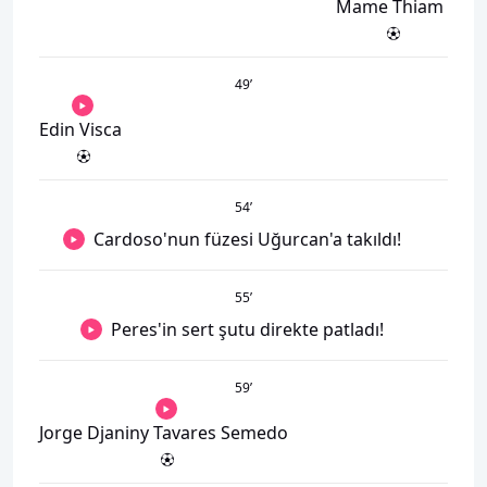
Mame Thiam
49
’
Edin Visca
54
’
Cardoso'nun füzesi Uğurcan'a takıldı!
55
’
Peres'in sert şutu direkte patladı!
59
’
Jorge Djaniny Tavares Semedo