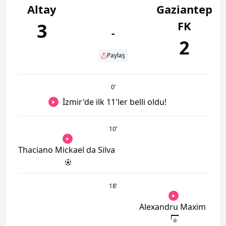
Altay
Gaziantep
FK
3
-
2
Paylaş
0
’
İzmir'de ilk 11'ler belli oldu!
10
’
Thaciano Mickael da Silva
18
’
Alexandru Maxim