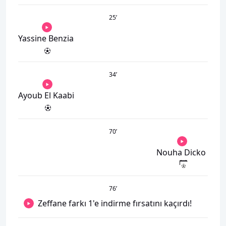
25
’
Yassine Benzia
34
’
Ayoub El Kaabi
70
’
Nouha Dicko
76
’
Zeffane farkı 1'e indirme fırsatını kaçırdı!