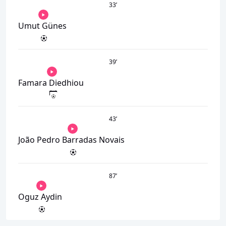
33
’
Umut Günes
39
’
Famara Diedhiou
43
’
João Pedro Barradas Novais
87
’
Oguz Aydin