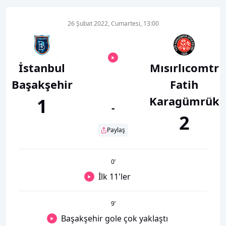
26 Şubat 2022, Cumartesi, 13:00
İstanbul
Mısırlıcomtr
Başakşehir
Fatih
Karagümrük
1
-
2
Paylaş
0
’
İlk 11'ler
9
’
Başakşehir gole çok yaklaştı