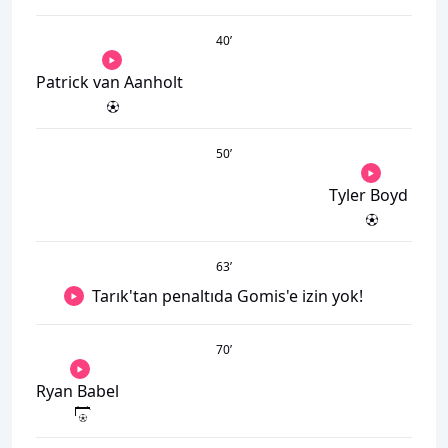
40
’
Patrick van Aanholt
50
’
Tyler Boyd
63
’
Tarık'tan penaltıda Gomis'e izin yok!
70
’
Ryan Babel