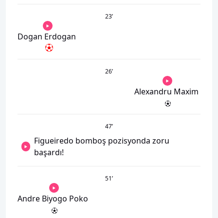
23
’
Dogan Erdogan
26
’
Alexandru Maxim
47
’
Figueiredo bomboş pozisyonda zoru
başardı!
51
’
Andre Biyogo Poko