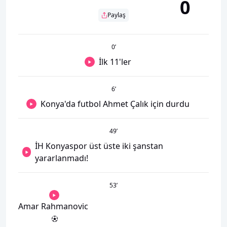
0
Paylaş
0
’
İlk 11'ler
6
’
Konya'da futbol Ahmet Çalık için durdu
49
’
İH Konyaspor üst üste iki şanstan
yararlanmadı!
53
’
Amar Rahmanovic