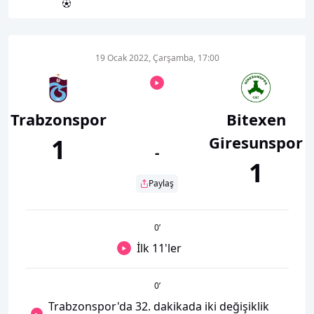
19 Ocak 2022, Çarşamba, 17:00
Trabzonspor
Bitexen
Giresunspor
1
-
1
Paylaş
0
’
İlk 11'ler
0
’
Trabzonspor'da 32. dakikada iki değişiklik