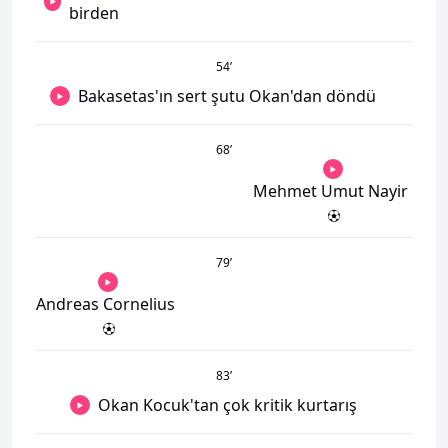
birden
54
’
Bakasetas'ın sert şutu Okan'dan döndü
68
’
Mehmet Umut Nayir
79
’
Andreas Cornelius
83
’
Okan Kocuk'tan çok kritik kurtarış