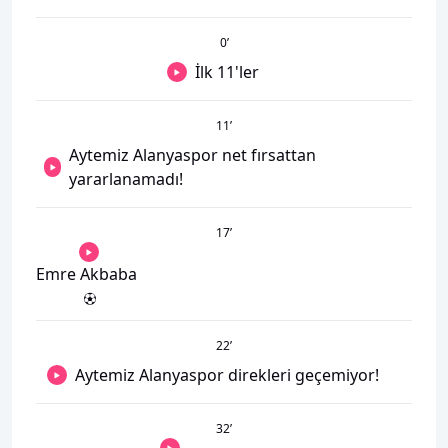
0
’
İlk 11'ler
11
’
Aytemiz Alanyaspor net fırsattan
yararlanamadı!
17
’
Emre Akbaba
22
’
Aytemiz Alanyaspor direkleri geçemiyor!
32
’