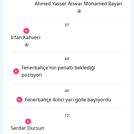
Ahmed Yasser Anwar Mohamed Rayan
37
’
Irfan Kahveci
44
’
Fenerbahçe'nin penaltı beklediği
pozisyon
46
’
Fenerbahçe ikinci yarı golle başlıyordu
72
’
Serdar Dursun