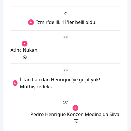
0
’
İzmir'de ilk 11'ler belli oldu!
22
’
Atinc Nukan
32
’
İrfan Can'dan Henrique'ye geçit yok!
Müthiş refleks...
50
’
Pedro Henrique Konzen Medina da Silva