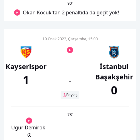
90
’
Okan Kocuk'tan 2 penaltıda da geçit yok!
19 Ocak 2022, Çarşamba, 15:00
Kayserispor
İstanbul
Başakşehir
1
-
0
Paylaş
73
’
Ugur Demirok