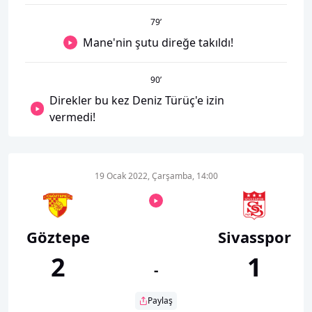
79
’
Mane'nin şutu direğe takıldı!
90
’
Direkler bu kez Deniz Türüç'e izin
vermedi!
19 Ocak 2022, Çarşamba, 14:00
Göztepe
Sivasspor
2
1
-
Paylaş