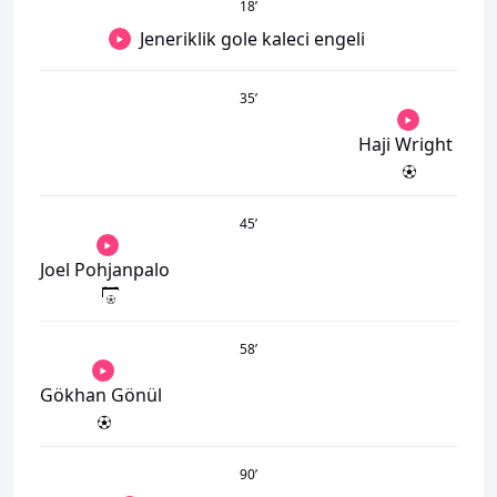
18
’
Jeneriklik gole kaleci engeli
35
’
Haji Wright
45
’
Joel Pohjanpalo
58
’
Gökhan Gönül
90
’