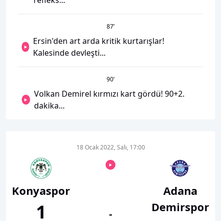
refleks...
87
’
Ersin'den art arda kritik kurtarışlar!
Kalesinde devleşti...
90
’
Volkan Demirel kırmızı kart gördü! 90+2.
dakika...
18 Ocak 2022, Salı, 17:00
Konyaspor
Adana
Demirspor
1
-