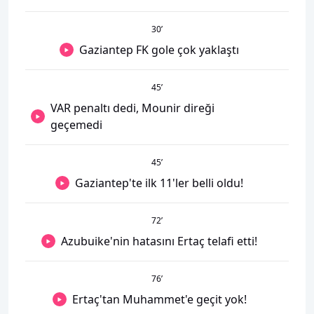
30
’
Gaziantep FK gole çok yaklaştı
45
’
VAR penaltı dedi, Mounir direği
geçemedi
45
’
Gaziantep'te ilk 11'ler belli oldu!
72
’
Azubuike'nin hatasını Ertaç telafi etti!
76
’
Ertaç'tan Muhammet'e geçit yok!