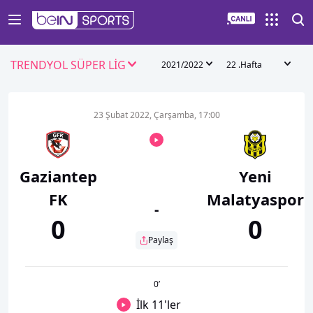
TRENDYOL SÜPER LİG
2021/2022
22 .Hafta
23 Şubat 2022, Çarşamba, 17:00
Gaziantep
Yeni
FK
Malatyaspor
-
0
0
Paylaş
0
’
İlk 11'ler