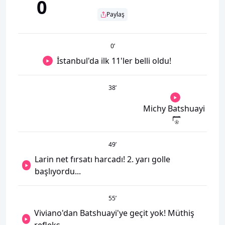
0
Paylaş
0
’
İstanbul'da ilk 11'ler belli oldu!
38
’
Michy Batshuayi
49
’
Larin net fırsatı harcadı! 2. yarı golle
başlıyordu...
55
’
Viviano'dan Batshuayi'ye geçit yok! Müthiş