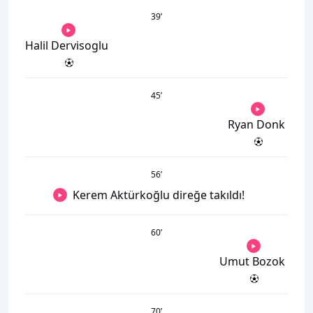
39
’
Halil Dervisoglu
45
’
Ryan Donk
56
’
Kerem Aktürkoğlu direğe takıldı!
60
’
Umut Bozok
70
’