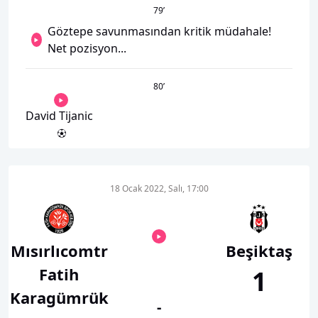
79
’
Göztepe savunmasından kritik müdahale!
Net pozisyon...
80
’
David Tijanic
18 Ocak 2022, Salı, 17:00
Mısırlıcomtr
Beşiktaş
Fatih
1
Karagümrük
-