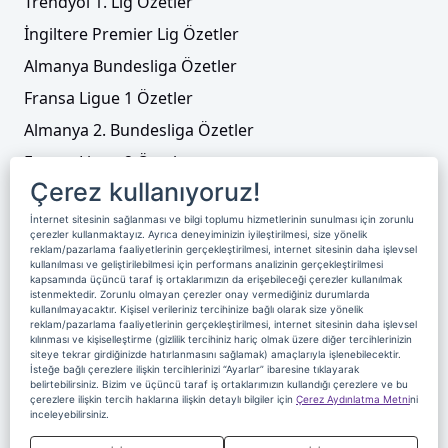
Trendyol 1. Lig Özetler
İngiltere Premier Lig Özetler
Almanya Bundesliga Özetler
Fransa Ligue 1 Özetler
Almanya 2. Bundesliga Özetler
Fransa Ligue 2 Özetler
Çerez kullanıyoruz!
Tenis
İnternet sitesinin sağlanması ve bilgi toplumu hizmetlerinin sunulması için zorunlu
Video Liste
çerezler kullanmaktayız. Ayrıca deneyiminizin iyileştirilmesi, size yönelik
reklam/pazarlama faaliyetlerinin gerçekleştirilmesi, internet sitesinin daha işlevsel
Foto Galeriler
kullanılması ve geliştirilebilmesi için performans analizinin gerçekleştirilmesi
kapsamında üçüncü taraf iş ortaklarımızın da erişebileceği çerezler kullanılmak
istenmektedir. Zorunlu olmayan çerezler onay vermediğiniz durumlarda
kullanılmayacaktır. Kişisel verileriniz tercihinize bağlı olarak size yönelik
Üyelik
Yayın Akışı
Reklam
Site Sözleşmesi
reklam/pazarlama faaliyetlerinin gerçekleştirilmesi, internet sitesinin daha işlevsel
kılınması ve kişiselleştirme (gizlilik tercihiniz hariç olmak üzere diğer tercihlerinizin
Künye ve İletişim
Çerez Politikası
siteye tekrar girdiğinizde hatırlanmasını sağlamak) amaçlarıyla işlenebilecektir.
İsteğe bağlı çerezlere ilişkin tercihlerinizi “Ayarlar” ibaresine tıklayarak
Çerez Yönetimi
Veri Sahibi Başvuru Formu
belirtebilirsiniz. Bizim ve üçüncü taraf iş ortaklarımızın kullandığı çerezlere ve bu
çerezlere ilişkin tercih haklarına ilişkin detaylı bilgiler için
Çerez Aydınlatma Metni
ni
Nereden İzlerim
inceleyebilirsiniz.
Copyright 2020 Digiturk Bu siteyi kullanarak sözleşmeyi kabul etmiş