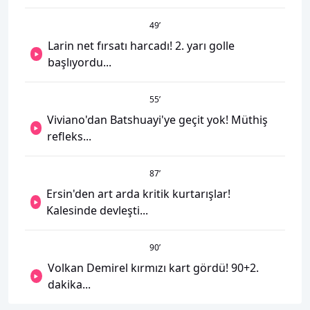
49
’
Larin net fırsatı harcadı! 2. yarı golle
başlıyordu...
55
’
Viviano'dan Batshuayi'ye geçit yok! Müthiş
refleks...
87
’
Ersin'den art arda kritik kurtarışlar!
Kalesinde devleşti...
90
’
Volkan Demirel kırmızı kart gördü! 90+2.
dakika...