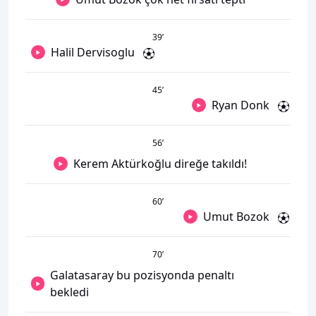
39
’
Halil Dervisoglu
45
’
Ryan Donk
56
’
Kerem Aktürkoğlu direğe takıldı!
60
’
Umut Bozok
70
’
Galatasaray bu pozisyonda penaltı
bekledi