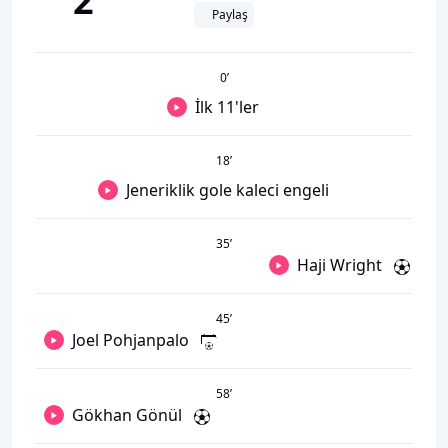
2
Paylaş
0
’
İlk 11'ler
18
’
Jeneriklik gole kaleci engeli
35
’
Haji Wright
45
’
Joel Pohjanpalo
58
’
Gökhan Gönül