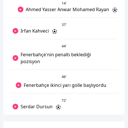
14
’
Ahmed Yasser Anwar Mohamed Rayan
37
’
Irfan Kahveci
44
’
Fenerbahçe'nin penaltı beklediği
pozisyon
46
’
Fenerbahçe ikinci yarı golle başlıyordu
72
’
Serdar Dursun