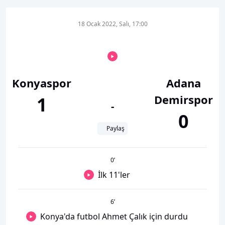
18 Ocak 2022, Salı, 17:00
Konyaspor
Adana
Demirspor
1
-
0
Paylaş
0
’
İlk 11'ler
6
’
Konya'da futbol Ahmet Çalık için durdu