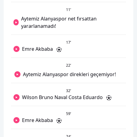
11
’
Aytemiz Alanyaspor net fırsattan
yararlanamadı!
17
’
Emre Akbaba
22
’
Aytemiz Alanyaspor direkleri geçemiyor!
32
’
Wilson Bruno Naval Costa Eduardo
59
’
Emre Akbaba
74
’