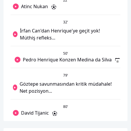
22
’
Atinc Nukan
32
’
İrfan Can'dan Henrique'ye geçit yok!
Müthiş refleks...
50
’
Pedro Henrique Konzen Medina da Silva
79
’
Göztepe savunmasından kritik müdahale!
Net pozisyon...
80
’
David Tijanic