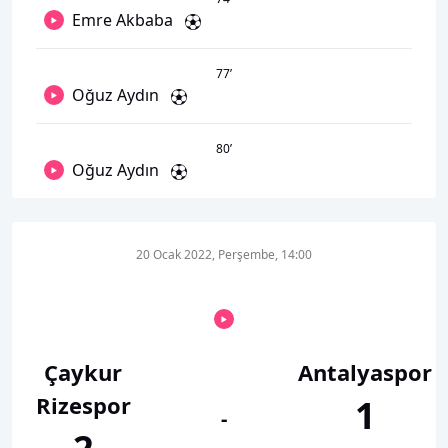
Emre Akbaba
77
’
Oğuz Aydın
80
’
Oğuz Aydın
20 Ocak 2022, Perşembe, 14:00
Çaykur
Antalyaspor
Rizespor
1
-