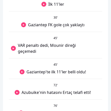
İlk 11'ler
30
’
Gaziantep FK gole çok yaklaştı
45
’
VAR penaltı dedi, Mounir direği
geçemedi
45
’
Gaziantep'te ilk 11'ler belli oldu!
72
’
Azubuike'nin hatasını Ertaç telafi etti!
76
’