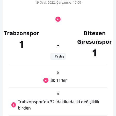
19 Ocak 2022, Çarşamba, 17:00
Trabzonspor
Bitexen
Giresunspor
1
-
1
Paylaş
0
’
İlk 11'ler
0
’
Trabzonspor'da 32. dakikada iki değişiklik
birden