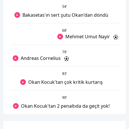
54
’
Bakasetas'ın sert şutu Okan'dan döndü
68
’
Mehmet Umut Nayir
79
’
Andreas Cornelius
83
’
Okan Kocuk'tan çok kritik kurtarış
90
’
Okan Kocuk'tan 2 penaltıda da geçit yok!