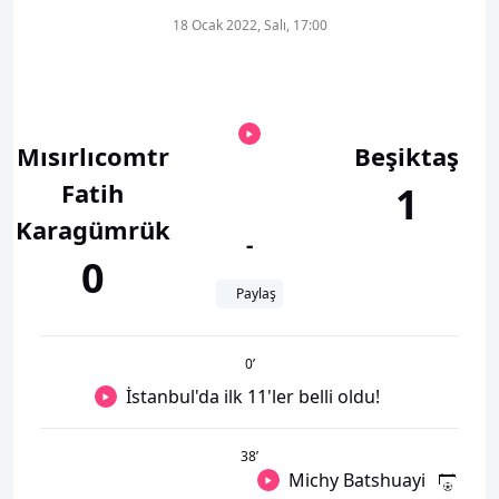
18 Ocak 2022, Salı, 17:00
Mısırlıcomtr
Beşiktaş
Fatih
1
Karagümrük
-
0
Paylaş
0
’
İstanbul'da ilk 11'ler belli oldu!
38
’
Michy Batshuayi