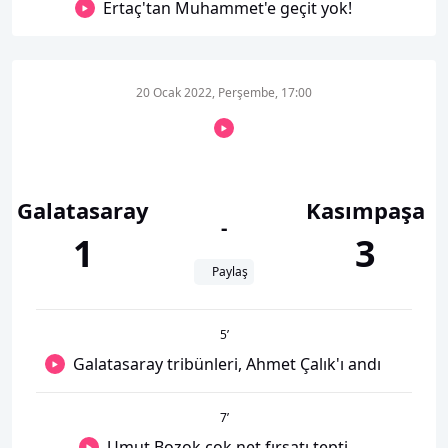
Ertaç'tan Muhammet'e geçit yok!
20 Ocak 2022, Perşembe, 17:00
Galatasaray
Kasımpaşa
-
1
3
Paylaş
5
’
Galatasaray tribünleri, Ahmet Çalık'ı andı
7
’
Umut Bozok çok net fırsatı tepti