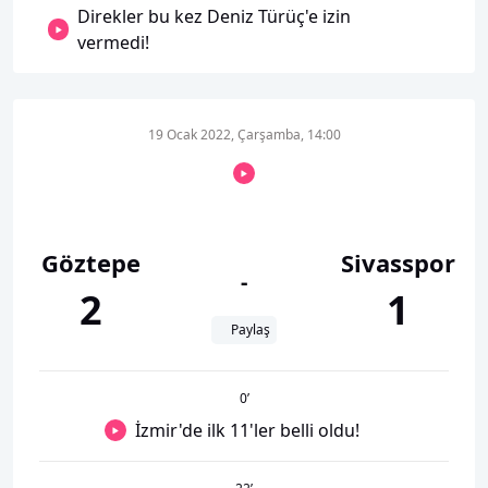
Direkler bu kez Deniz Türüç'e izin
vermedi!
19 Ocak 2022, Çarşamba, 14:00
Göztepe
Sivasspor
-
2
1
Paylaş
0
’
İzmir'de ilk 11'ler belli oldu!