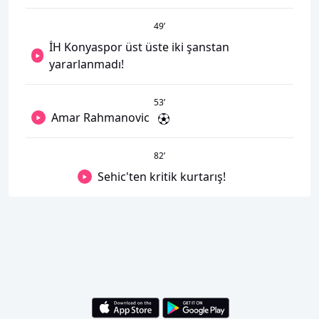
49
’
İH Konyaspor üst üste iki şanstan
yararlanmadı!
53
’
Amar Rahmanovic
82
’
Sehic'ten kritik kurtarış!