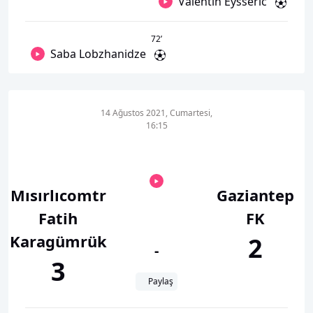
Valentin Eysseric
72
’
Saba Lobzhanidze
14 Ağustos 2021, Cumartesi,
16:15
Mısırlıcomtr
Gaziantep
Fatih
FK
Karagümrük
2
-
3
Paylaş