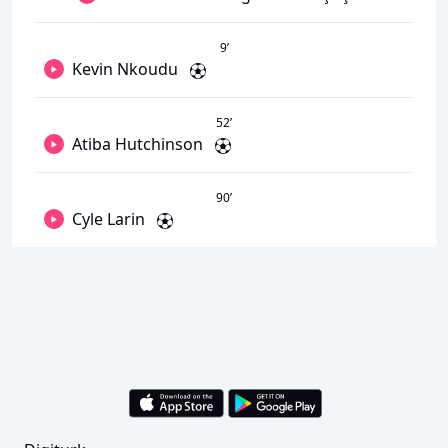
9
’
Kevin Nkoudu
52
’
Atiba Hutchinson
90
’
Cyle Larin