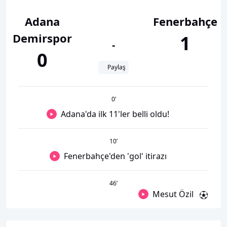
Adana
Fenerbahçe
Demirspor
1
-
0
Paylaş
0
’
Adana'da ilk 11'ler belli oldu!
10
’
Fenerbahçe'den 'gol' itirazı
46
’
Mesut Özil