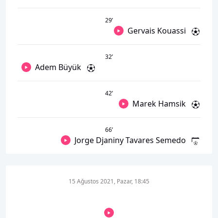
29
’
Gervais Kouassi
32
’
Adem Büyük
42
’
Marek Hamsik
66
’
Jorge Djaniny Tavares Semedo
15 Ağustos 2021, Pazar, 18:45