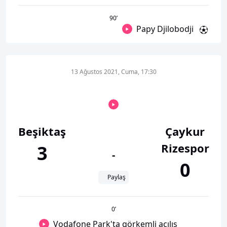
90
’
Papy Djilobodji
13 Ağustos 2021, Cuma, 17:30
Beşiktaş
Çaykur
Rizespor
3
-
0
Paylaş
0
’
Vodafone Park'ta görkemli açılış