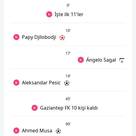
0
’
İşte ilk 11'ler
10
’
Papy Djilobodji
17
’
Ángelo Sagal
19
’
Aleksandar Pesic
45
’
Gaziantep FK 10 kişi kaldı
90
’
Ahmed Musa