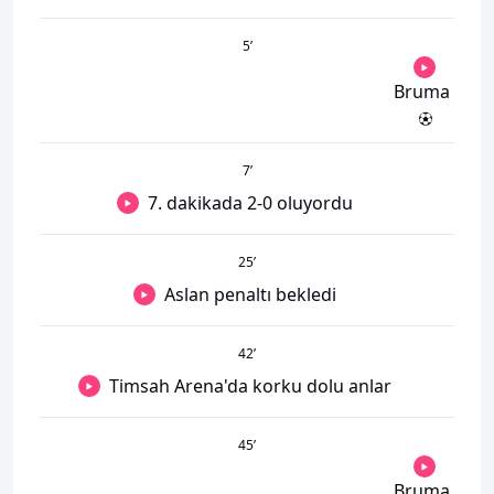
5
’
Bruma
7
’
7. dakikada 2-0 oluyordu
25
’
Aslan penaltı bekledi
42
’
Timsah Arena'da korku dolu anlar
45
’
Bruma