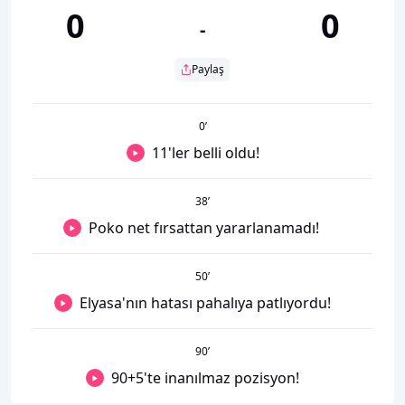
0
0
-
Paylaş
0
’
11'ler belli oldu!
38
’
Poko net fırsattan yararlanamadı!
50
’
Elyasa'nın hatası pahalıya patlıyordu!
90
’
90+5'te inanılmaz pozisyon!