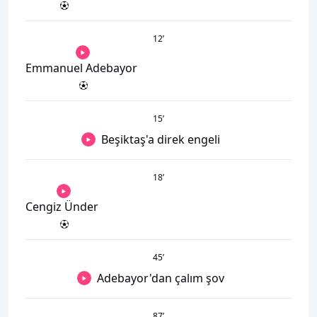
12
’
Emmanuel Adebayor
15
’
Beşiktaş'a direk engeli
18
’
Cengiz Ünder
45
’
Adebayor'dan çalım şov
87
’