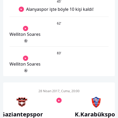
45
’
Alanyaspor işte böyle 10 kişi kaldı!
62
’
Welliton Soares
83
’
Welliton Soares
28 Nisan 2017, Cuma, 20:00
Gaziantepspor
K.Karabükspor