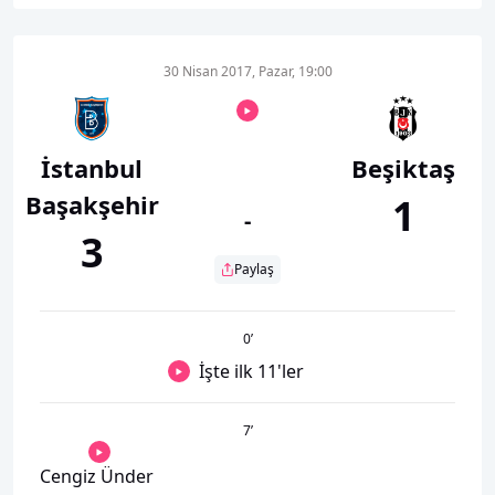
30 Nisan 2017, Pazar, 19:00
İstanbul
Beşiktaş
Başakşehir
1
-
3
Paylaş
0
’
İşte ilk 11'ler
7
’
Cengiz Ünder