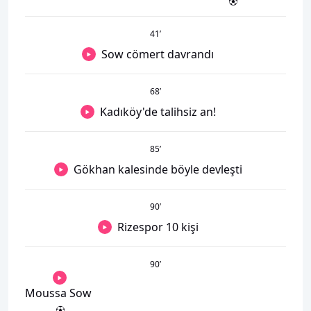
41
’
Sow cömert davrandı
68
’
Kadıköy'de talihsiz an!
85
’
Gökhan kalesinde böyle devleşti
90
’
Rizespor 10 kişi
90
’
Moussa Sow