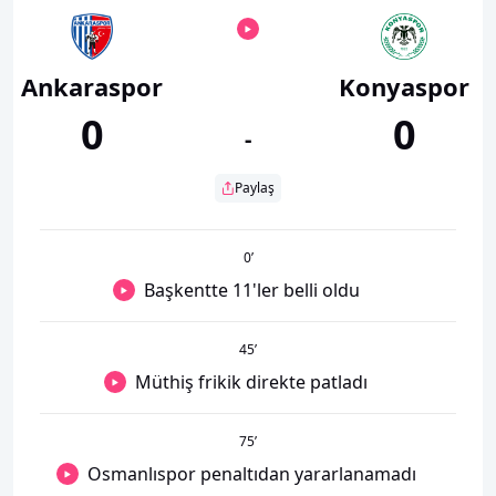
Ankaraspor
Konyaspor
0
0
-
Paylaş
0
’
Başkentte 11'ler belli oldu
45
’
Müthiş frikik direkte patladı
75
’
Osmanlıspor penaltıdan yararlanamadı