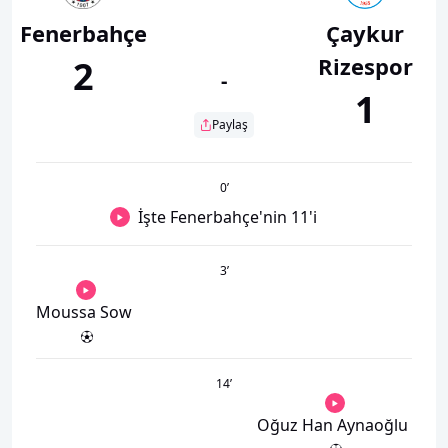
Fenerbahçe
Çaykur
Rizespor
2
-
1
Paylaş
0
’
İşte Fenerbahçe'nin 11'i
3
’
Moussa Sow
14
’
Oğuz Han Aynaoğlu