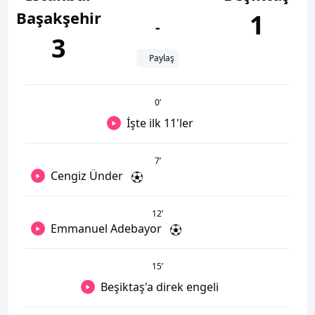
Başakşehir
1
-
3
Paylaş
0
’
İşte ilk 11'ler
7
’
Cengiz Ünder
12
’
Emmanuel Adebayor
15
’
Beşiktaş'a direk engeli