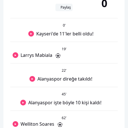
0
Paylaş
0
’
Kayseri'de 11'ler belli oldu!
19
’
Larrys Mabiala
22
’
Alanyaspor direğe takıldı!
45
’
Alanyaspor işte böyle 10 kişi kaldı!
62
’
Welliton Soares