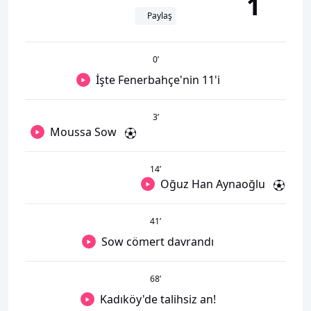
1
Paylaş
0
’
İşte Fenerbahçe'nin 11'i
3
’
Moussa Sow
14
’
Oğuz Han Aynaoğlu
41
’
Sow cömert davrandı
68
’
Kadıköy'de talihsiz an!