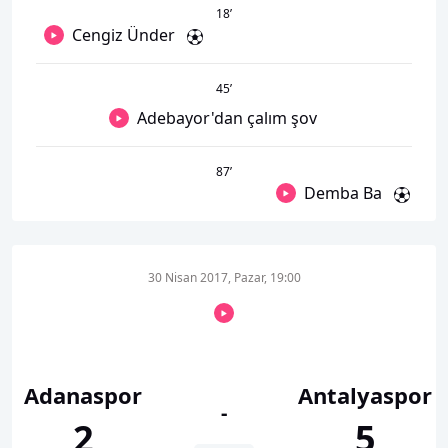
18
’
Cengiz Ünder
45
’
Adebayor'dan çalım şov
87
’
Demba Ba
30 Nisan 2017, Pazar, 19:00
Adanaspor
Antalyaspor
-
2
5