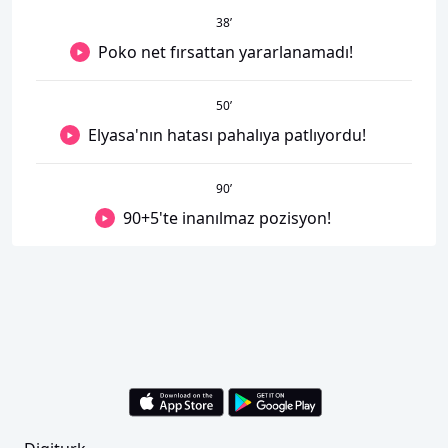
38
’
Poko net fırsattan yararlanamadı!
50
’
Elyasa'nın hatası pahalıya patlıyordu!
90
’
90+5'te inanılmaz pozisyon!