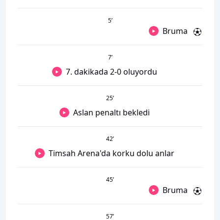
5
’
Bruma
7
’
7. dakikada 2-0 oluyordu
25
’
Aslan penaltı bekledi
42
’
Timsah Arena'da korku dolu anlar
45
’
Bruma
57
’