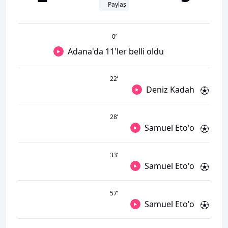
Paylaş
0
’
Adana'da 11'ler belli oldu
22
’
Deniz Kadah
28
’
Samuel Eto'o
33
’
Samuel Eto'o
57
’
Samuel Eto'o