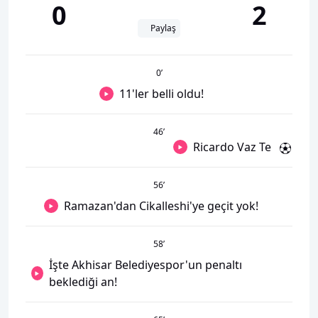
0
2
Paylaş
0
’
11'ler belli oldu!
46
’
Ricardo Vaz Te
56
’
Ramazan'dan Cikalleshi'ye geçit yok!
58
’
İşte Akhisar Belediyespor'un penaltı
beklediği an!