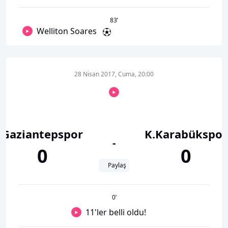
83
’
Welliton Soares
28 Nisan 2017, Cuma, 20:00
Gaziantepspor
K.Karabükspor
-
0
0
Paylaş
0
’
11'ler belli oldu!